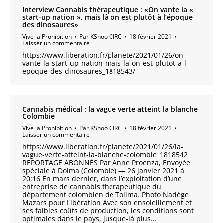
Interview Cannabis thérapeutique : «On vante la «
start-up nation », mais là on est plutôt à l’époque
des dinosaures»
Vive la Prohibition
Par
KShoo CIRC
18 février 2021
Laisser un commentaire
https://www.liberation.fr/planete/2021/01/26/on-
vante-la-start-up-nation-mais-la-on-est-plutot-a-l-
epoque-des-dinosaures_1818543/
Cannabis médical : la vague verte atteint la blanche
Colombie
Vive la Prohibition
Par
KShoo CIRC
18 février 2021
Laisser un commentaire
https://www.liberation.fr/planete/2021/01/26/la-
vague-verte-atteint-la-blanche-colombie_1818542
REPORTAGE ABONNÉS Par Anne Proenza, Envoyée
spéciale à Doima (Colombie) — 26 janvier 2021 à
20:16 En mars dernier, dans l’exploitation d’une
entreprise de cannabis thérapeutique du
département colombien de Tolima. Photo Nadège
Mazars pour Libération Avec son ensoleillement et
ses faibles coûts de production, les conditions sont
optimales dans le pays, jusque-là plus…