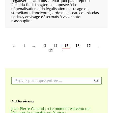
Légaliser le cannabis ? “Pourquoi pas”, répond
Rachida Dati. Longtemps opposée à la
dépénalisation et la légalisation de l’usage de
stupéfiants, l’ancienne garde des Sceaux de Nicolas
Sarkozy envisage désormais à voix haute
d’assouplir…
←
1
…
13
14
15
16
17
…
29
→
Search:
Articles récents
Jean-Pierre Galland : « Le moment est venu de
légaliser le cannabis en France »