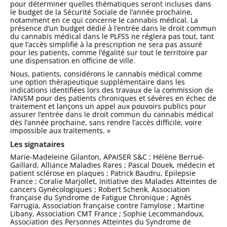
pour déterminer quelles thématiques seront incluses dans
le budget de la Sécurité Sociale de l’année prochaine,
notamment en ce qui concerne le cannabis médical. La
présence d’un budget dédié à l’entrée dans le droit commun
du cannabis médical dans le PLFSS ne réglera pas tout, tant
que l’accès simplifié à la prescription ne sera pas assuré
pour les patients, comme l’égalité sur tout le territoire par
une dispensation en officine de ville.
Nous, patients, considérons le cannabis médical comme
une option thérapeutique supplémentaire dans les
indications identifiées lors des travaux de la commission de
l’ANSM pour des patients chroniques et sévères en échec de
traitement et lançons un appel aux pouvoirs publics pour
assurer l’entrée dans le droit commun du cannabis médical
dès l’année prochaine, sans rendre l’accès difficile, voire
impossible aux traitements. »
Les signataires
Marie-Madeleine Gilanton, APAISER S&C ; Hélène Berrué-
Gaillard, Alliance Maladies Rares ; Pascal Douek, médecin et
patient sclérose en plaques ; Patrick Baudru, Epilepsie
France ; Coralie Marjollet, Initiative des Malades Atteintes de
cancers Gynécologiques ; Robert Schenk, Association
française du Syndrome de Fatigue Chronique ; Agnès
Farrugia, Association française contre l’amylose ; Martine
Libany, Association CMT France ; Sophie Lecommandoux,
Association des Personnes Atteintes du Syndrome de