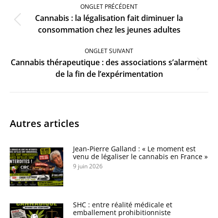
de
ONGLET PRÉCÉDENT
commentaire
Cannabis : la légalisation fait diminuer la
Onglet
consommation chez les jeunes adultes
précédent
ONGLET SUIVANT
Cannabis thérapeutique : des associations s’alarment
Onglet
de la fin de l’expérimentation
suivant
Autres articles
Jean-Pierre Galland : « Le moment est
venu de légaliser le cannabis en France »
9 juin 2026
SHC : entre réalité médicale et
emballement prohibitionniste