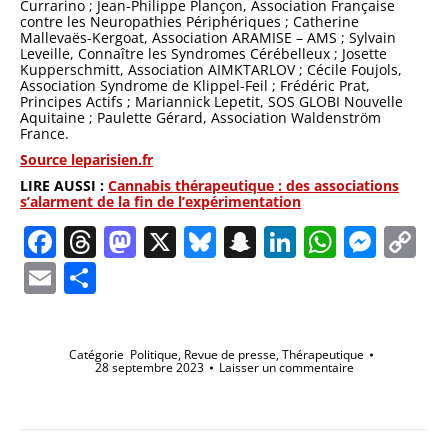
Currarino ; Jean-Philippe Plançon, Association Française
contre les Neuropathies Périphériques ; Catherine
Mallevaës-Kergoat, Association ARAMISE – AMS ; Sylvain
Leveille, Connaître les Syndromes Cérébelleux ; Josette
Kupperschmitt, Association AIMKTARLOV ; Cécile Foujols,
Association Syndrome de Klippel-Feil ; Frédéric Prat,
Principes Actifs ; Mariannick Lepetit, SOS GLOBI Nouvelle
Aquitaine ; Paulette Gérard, Association Waldenström
France.
Source leparisien.fr
LIRE AUSSI :
Cannabis thérapeutique : des associations
s’alarment de la fin de l’expérimentation
Facebook
Threads
Mastodon
X
Bluesky
Snapchat
LinkedIn
Whats
Mes
C
Li
Email
Partager
Catégorie
Politique
,
Revue de presse
,
Thérapeutique
28 septembre 2023
Laisser un commentaire
Navigation