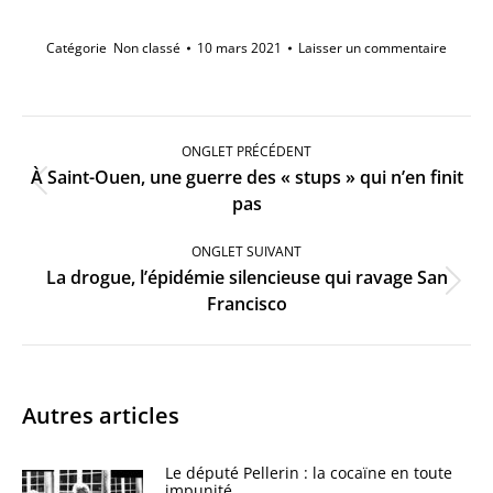
Catégorie
Non classé
10 mars 2021
Laisser un commentaire
Navigation
de
ONGLET PRÉCÉDENT
commentaire
À Saint-Ouen, une guerre des « stups » qui n’en finit
Onglet
pas
précédent
ONGLET SUIVANT
La drogue, l’épidémie silencieuse qui ravage San
Onglet
Francisco
suivant
Autres articles
Le député Pellerin : la cocaïne en toute
impunité