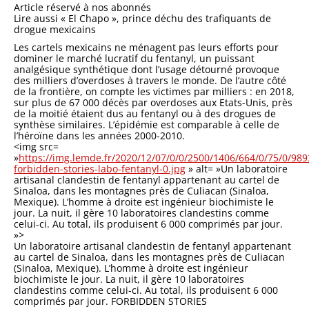
Article réservé à nos abonnés
Lire aussi « El Chapo », prince déchu des trafiquants de
drogue mexicains
Les cartels mexicains ne ménagent pas leurs efforts pour
dominer le marché lucratif du fentanyl, un puissant
analgésique synthétique dont l’usage détourné provoque
des milliers d’overdoses à travers le monde. De l’autre côté
de la frontière, on compte les victimes par milliers : en 2018,
sur plus de 67 000 décès par overdoses aux Etats-Unis, près
de la moitié étaient dus au fentanyl ou à des drogues de
synthèse similaires. L’épidémie est comparable à celle de
l’héroïne dans les années 2000-2010.
<img src=
»
https://img.lemde.fr/2020/12/07/0/0/2500/1406/664/0/75/0/98
forbidden-stories-labo-fentanyl-0.jpg
» alt= »Un laboratoire
artisanal clandestin de fentanyl appartenant au cartel de
Sinaloa, dans les montagnes près de Culiacan (Sinaloa,
Mexique). L’homme à droite est ingénieur biochimiste le
jour. La nuit, il gère 10 laboratoires clandestins comme
celui-ci. Au total, ils produisent 6 000 comprimés par jour.
»>
Un laboratoire artisanal clandestin de fentanyl appartenant
au cartel de Sinaloa, dans les montagnes près de Culiacan
(Sinaloa, Mexique). L’homme à droite est ingénieur
biochimiste le jour. La nuit, il gère 10 laboratoires
clandestins comme celui-ci. Au total, ils produisent 6 000
comprimés par jour. FORBIDDEN STORIES