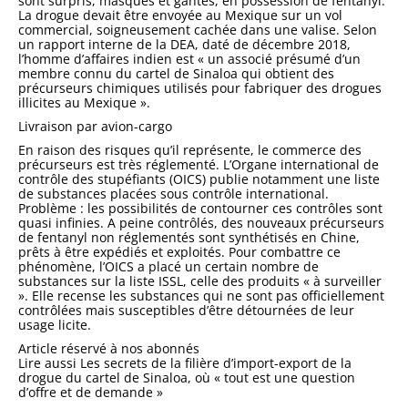
sont surpris, masqués et gantés, en possession de fentanyl.
La drogue devait être envoyée au Mexique sur un vol
commercial, soigneusement cachée dans une valise. Selon
un rapport interne de la DEA, daté de décembre 2018,
l’homme d’affaires indien est « un associé présumé d’un
membre connu du cartel de Sinaloa qui obtient des
précurseurs chimiques utilisés pour fabriquer des drogues
illicites au Mexique ».
Livraison par avion-cargo
En raison des risques qu’il représente, le commerce des
précurseurs est très réglementé. L’Organe international de
contrôle des stupéfiants (OICS) publie notamment une liste
de substances placées sous contrôle international.
Problème : les possibilités de contourner ces contrôles sont
quasi infinies. A peine contrôlés, des nouveaux précurseurs
de fentanyl non réglementés sont synthétisés en Chine,
prêts à être expédiés et exploités. Pour combattre ce
phénomène, l’OICS a placé un certain nombre de
substances sur la liste ISSL, celle des produits « à surveiller
». Elle recense les substances qui ne sont pas officiellement
contrôlées mais susceptibles d’être détournées de leur
usage licite.
Article réservé à nos abonnés
Lire aussi Les secrets de la filière d’import-export de la
drogue du cartel de Sinaloa, où « tout est une question
d’offre et de demande »