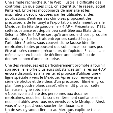
Une simple recherche sur le Web illustre la difficulté des
contrôles. En quelques clics, on atterrit sur le réseau social
Pinterest. Entre les moodboards de mariage et les
inspirations déco proposées par les utilisateurs, des
publications d’entreprises chinoises proposent des
précurseurs de fentanyl à l’exportation, notamment vers le
Mexique. En tête de gondole, le « 4-AP ». Présente sur l’ISSL,
cette substance est depuis peu contrôlée aux Etats-Unis.
Selon la DEA, le 4-AP ne sert qu’à une seule chose : produire
du fentanyl. Sur les trois entreprises contactées par
Forbidden Stories, sous couvert d’une fausse identité
mexicaine, toutes proposent des substances connues pour
être utilisées comme précurseurs de l’opioïde. Et cela, sans
même avoir eu besoin de décliner une identité ou de
donner le nom d’une entreprise.
Une des vendeuses est particulièrement prompte à fournir
son aide : elle offre plusieurs substances similaires au 4-AP
encore disponibles à la vente, et propose d’utiliser une «
ligne spéciale » vers le Mexique. Après avoir envoyé une
série de photos et de vidéos d’un précurseur filmé en gros
plan (une poudre blanc cassé), elle en dit plus sur cette
fameuse « ligne spéciale » :
« Nous avons acheté des personnes aux douanes
mexicaines, nous leur faisons entièrement confiance et ils
nous ont aidés avec tous nos envois vers le Mexique. Ainsi,
vous n’avez pas à vous soucier des douanes. »
Un de ses « grands clients » au Mexique, explique-t-elle,