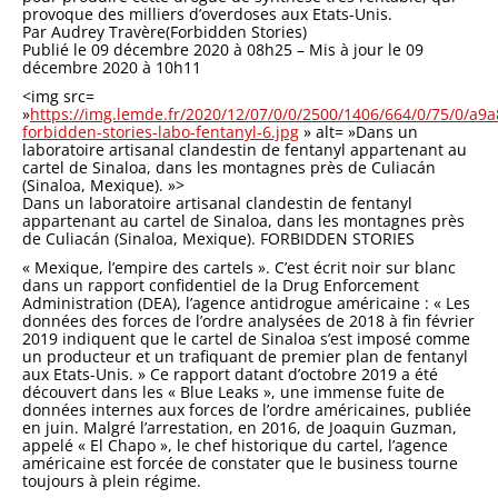
provoque des milliers d’overdoses aux Etats-Unis.
Par Audrey Travère(Forbidden Stories)
Publié le 09 décembre 2020 à 08h25 – Mis à jour le 09
décembre 2020 à 10h11
<img src=
»
https://img.lemde.fr/2020/12/07/0/0/2500/1406/664/0/75/0/a9
forbidden-stories-labo-fentanyl-6.jpg
» alt= »Dans un
laboratoire artisanal clandestin de fentanyl appartenant au
cartel de Sinaloa, dans les montagnes près de Culiacán
(Sinaloa, Mexique). »>
Dans un laboratoire artisanal clandestin de fentanyl
appartenant au cartel de Sinaloa, dans les montagnes près
de Culiacán (Sinaloa, Mexique). FORBIDDEN STORIES
« Mexique, l’empire des cartels ». C’est écrit noir sur blanc
dans un rapport confidentiel de la Drug Enforcement
Administration (DEA), l’agence antidrogue américaine : « Les
données des forces de l’ordre analysées de 2018 à fin février
2019 indiquent que le cartel de Sinaloa s’est imposé comme
un producteur et un trafiquant de premier plan de fentanyl
aux Etats-Unis. » Ce rapport datant d’octobre 2019 a été
découvert dans les « Blue Leaks », une immense fuite de
données internes aux forces de l’ordre américaines, publiée
en juin. Malgré l’arrestation, en 2016, de Joaquin Guzman,
appelé « El Chapo », le chef historique du cartel, l’agence
américaine est forcée de constater que le business tourne
toujours à plein régime.