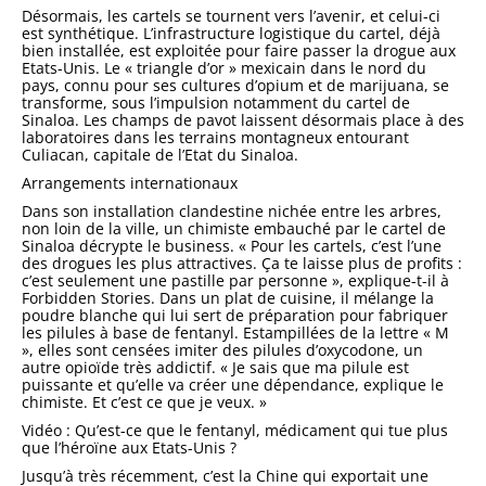
Désormais, les cartels se tournent vers l’avenir, et celui-ci
est synthétique. L’infrastructure logistique du cartel, déjà
bien installée, est exploitée pour faire passer la drogue aux
Etats-Unis. Le « triangle d’or » mexicain dans le nord du
pays, connu pour ses cultures d’opium et de marijuana, se
transforme, sous l’impulsion notamment du cartel de
Sinaloa. Les champs de pavot laissent désormais place à des
laboratoires dans les terrains montagneux entourant
Culiacan, capitale de l’Etat du Sinaloa.
Arrangements internationaux
Dans son installation clandestine nichée entre les arbres,
non loin de la ville, un chimiste embauché par le cartel de
Sinaloa décrypte le business. « Pour les cartels, c’est l’une
des drogues les plus attractives. Ça te laisse plus de profits :
c’est seulement une pastille par personne », explique-t-il à
Forbidden Stories. Dans un plat de cuisine, il mélange la
poudre blanche qui lui sert de préparation pour fabriquer
les pilules à base de fentanyl. Estampillées de la lettre « M
», elles sont censées imiter des pilules d’oxycodone, un
autre opioïde très addictif. « Je sais que ma pilule est
puissante et qu’elle va créer une dépendance, explique le
chimiste. Et c’est ce que je veux. »
Vidéo : Qu’est-ce que le fentanyl, médicament qui tue plus
que l’héroïne aux Etats-Unis ?
Jusqu’à très récemment, c’est la Chine qui exportait une