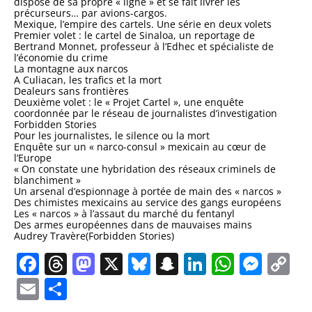
dispose de sa propre « ligne » et se fait livrer les
précurseurs… par avions-cargos.
Mexique, l’empire des cartels. Une série en deux volets
Premier volet : le cartel de Sinaloa, un reportage de
Bertrand Monnet, professeur à l’Edhec et spécialiste de
l’économie du crime
La montagne aux narcos
A Culiacan, les trafics et la mort
Dealeurs sans frontières
Deuxième volet : le « Projet Cartel », une enquête
coordonnée par le réseau de journalistes d’investigation
Forbidden Stories
Pour les journalistes, le silence ou la mort
Enquête sur un « narco-consul » mexicain au cœur de
l’Europe
« On constate une hybridation des réseaux criminels de
blanchiment »
Un arsenal d’espionnage à portée de main des « narcos »
Des chimistes mexicains au service des gangs européens
Les « narcos » à l’assaut du marché du fentanyl
Des armes européennes dans de mauvaises mains
Audrey Travère(Forbidden Stories)
Facebook
Threads
Mastodon
X
Bluesky
Snapchat
LinkedIn
Whats
Mes
C
Li
Email
Partager