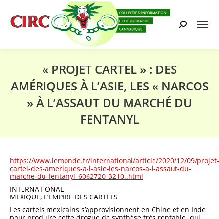
Search:
« PROJET CARTEL » : DES
AMÉRIQUES À L’ASIE, LES « NARCOS
» À L’ASSAUT DU MARCHÉ DU
FENTANYL
Vous êtes ici :
https://www.lemonde.fr/international/article/2020/12/09/projet-
cartel-des-ameriques-a-l-asie-les-narcos-a-l-assaut-du-
marche-du-fentanyl_6062720_3210..html
INTERNATIONAL
MEXIQUE, L’EMPIRE DES CARTELS
Les cartels mexicains s’approvisionnent en Chine et en Inde
pour produire cette drogue de synthèse très rentable, qui