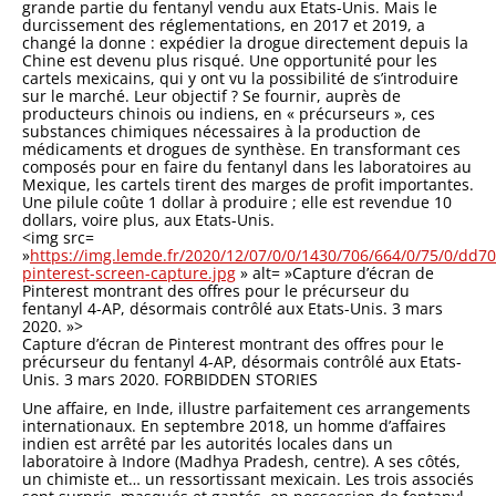
grande partie du fentanyl vendu aux Etats-Unis. Mais le
durcissement des réglementations, en 2017 et 2019, a
changé la donne : expédier la drogue directement depuis la
Chine est devenu plus risqué. Une opportunité pour les
cartels mexicains, qui y ont vu la possibilité de s’introduire
sur le marché. Leur objectif ? Se fournir, auprès de
producteurs chinois ou indiens, en « précurseurs », ces
substances chimiques nécessaires à la production de
médicaments et drogues de synthèse. En transformant ces
composés pour en faire du fentanyl dans les laboratoires au
Mexique, les cartels tirent des marges de profit importantes.
Une pilule coûte 1 dollar à produire ; elle est revendue 10
dollars, voire plus, aux Etats-Unis.
<img src=
»
https://img.lemde.fr/2020/12/07/0/0/1430/706/664/0/75/0/dd7
pinterest-screen-capture.jpg
» alt= »Capture d’écran de
Pinterest montrant des offres pour le précurseur du
fentanyl 4-AP, désormais contrôlé aux Etats-Unis. 3 mars
2020. »>
Capture d’écran de Pinterest montrant des offres pour le
précurseur du fentanyl 4-AP, désormais contrôlé aux Etats-
Unis. 3 mars 2020. FORBIDDEN STORIES
Une affaire, en Inde, illustre parfaitement ces arrangements
internationaux. En septembre 2018, un homme d’affaires
indien est arrêté par les autorités locales dans un
laboratoire à Indore (Madhya Pradesh, centre). A ses côtés,
un chimiste et… un ressortissant mexicain. Les trois associés