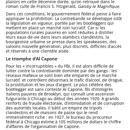
plaisirs en cette décennie dorée, qu’on retrouve dans le
roman culte de Francis S. Fitzgerald,
Gatsby le Magnifique
.
Dans ces conditions, le gouvernement fédéral peine à faire
appliquer la prohibition. La contrebande se développe sitôt
la législation en vigueur, portée par les bootleggers qui
mettent en place un marché noir lucratif. Car si les
populations rurales pauvres en sont réduites à distiller
leurs eaux-de-vie dans leurs alambics clandestins, la
bourgeoisie urbaine se presse dans les speakeasies, des
saloons nouvelle génération, plus discrets, difficiles d’accès
et réservés à une clientèle aisée.
Le triomphe d’Al Capone
Pour les « incorruptibles » du FBI, il est alors difficile de
lutter contre la contrebande dominée par des gangs : les
réseaux mafieux se sont bien vite emparés de ce marché
lucratif, et contrôlent désormais le trafic d’alcool, de drogue,
la prostitution et les jeux d’argent. Le plus célèbre des
bootlegger est sans conteste Al Capone, fils d’immigrés
italiens pauvres de Brooklyn, qui connaît une ascension
fulgurante à Chicago au début des années 1920. A grands
renforts de fraude électorale, d’intimidation et de corruption
des autorités locales, il bâtit un empire de tripots
clandestins et de maisons de passe qui le rend
immensément riche : en 1927, le bureau du procureur
fédéral à Chicago estime à 105 millions de dollars le chiffre
d’affaires de l’organisation de Capone.