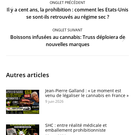
ONGLET PRÉCÉDENT
commentaire
Il y a cent ans, la prohibition : comment les Etats-Unis
Onglet
se sont-ils retrouvés au régime sec ?
précédent
ONGLET SUIVANT
Boissons infusées au cannabis: Truss déploiera de
Onglet
nouvelles marques
suivant
Autres articles
Jean-Pierre Galland : « Le moment est
venu de légaliser le cannabis en France »
9 juin 2026
SHC : entre réalité médicale et
emballement prohibitionniste