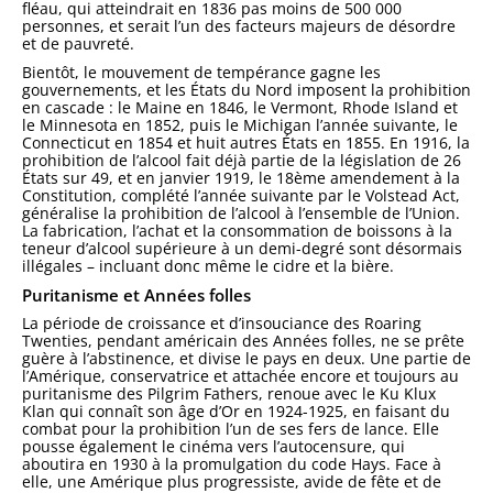
fléau, qui atteindrait en 1836 pas moins de 500 000
personnes, et serait l’un des facteurs majeurs de désordre
et de pauvreté.
Bientôt, le mouvement de tempérance gagne les
gouvernements, et les États du Nord imposent la prohibition
en cascade : le Maine en 1846, le Vermont, Rhode Island et
le Minnesota en 1852, puis le Michigan l’année suivante, le
Connecticut en 1854 et huit autres États en 1855. En 1916, la
prohibition de l’alcool fait déjà partie de la législation de 26
États sur 49, et en janvier 1919, le 18ème amendement à la
Constitution, complété l’année suivante par le Volstead Act,
généralise la prohibition de l’alcool à l’ensemble de l’Union.
La fabrication, l’achat et la consommation de boissons à la
teneur d’alcool supérieure à un demi-degré sont désormais
illégales – incluant donc même le cidre et la bière.
Puritanisme et Années folles
La période de croissance et d’insouciance des Roaring
Twenties, pendant américain des Années folles, ne se prête
guère à l’abstinence, et divise le pays en deux. Une partie de
l’Amérique, conservatrice et attachée encore et toujours au
puritanisme des Pilgrim Fathers, renoue avec le Ku Klux
Klan qui connaît son âge d’Or en 1924-1925, en faisant du
combat pour la prohibition l’un de ses fers de lance. Elle
pousse également le cinéma vers l’autocensure, qui
aboutira en 1930 à la promulgation du code Hays. Face à
elle, une Amérique plus progressiste, avide de fête et de