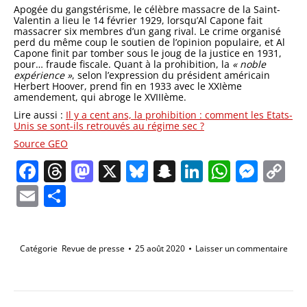
Apogée du gangstérisme, le célèbre massacre de la Saint-
Valentin a lieu le 14 février 1929, lorsqu’Al Capone fait
massacrer six membres d’un gang rival. Le crime organisé
perd du même coup le soutien de l’opinion populaire, et Al
Capone finit par tomber sous le joug de la justice en 1931,
pour… fraude fiscale. Quant à la prohibition, la
« noble
expérience »
, selon l’expression du président américain
Herbert Hoover, prend fin en 1933 avec le XXIème
amendement, qui abroge le XVIIIème.
Lire aussi :
Il y a cent ans, la prohibition : comment les Etats-
Unis se sont-ils retrouvés au régime sec ?
Source GEO
Facebook
Threads
Mastodon
X
Bluesky
Snapchat
LinkedIn
Whats
Mes
C
Li
Email
Partager
Catégorie
Revue de presse
25 août 2020
Laisser un commentaire
Navigation
de