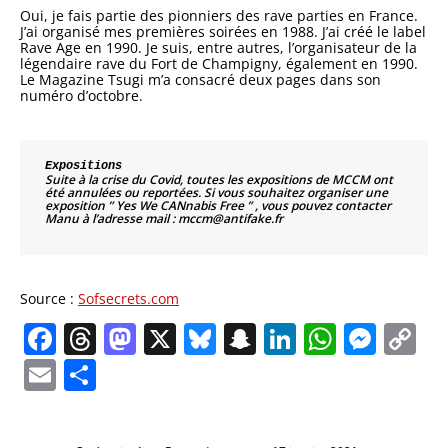
Oui, je fais partie des pionniers des rave parties en France.
J’ai organisé mes premières soirées en 1988. J’ai créé le label
Rave Age en 1990. Je suis, entre autres, l’organisateur de la
légendaire rave du Fort de Champigny, également en 1990.
Le Magazine Tsugi m’a consacré deux pages dans son
numéro d’octobre.
Expositions
Suite à la crise du Covid, toutes les expositions de MCCM ont
été annulées ou reportées. Si vous souhaitez organiser une
exposition ” Yes We CANnabis Free ” , vous pouvez contacter
Manu à l’adresse mail : mccm@antifake.fr
Source :
Sofsecrets.com
Facebook
Threads
Mastodon
X
Bluesky
Snapchat
LinkedIn
Whats
Mes
C
Li
Email
Partager