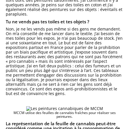
sont donc des peintures saisonnières. J’ai commencé il y a
quelques années. Je peins sur des toiles en coton et j’ai
également réalisé des peintures sur des objets : éventails et
parapluies.
Tu ne vends pas tes toiles et tes objets ?
Non, je ne les vends pas même si des gens me demandent.
On m’a conseillé de me lancer dans le textile. J’ai besoin de
mes toiles pour les expos. Je n’ai pas beaucoup de stock. J’en
ai une soixantaine en tout. Le but est de faire des
expositions partout en France pour parler de la prohibition
par un biais pacifique et artistique. J’expose souvent dans
des restaurants avec des patrons qui ne sont pas forcément
« pro cannabis » mais ils sont intéressés par l’aspect
artistique. J’ai en fait deux publics : celui des fumeurs et un
public un peu plus âgé qui s’intéresse à l’art. Ces tableaux
me permettent d’engager des discussions sur la prohibition
ou la légalisation. Je pourrais exposer dans des lieux
alternatifs mais ça ne sert à rien car les gens sont déjà
convaincus. Ce sont des expos anti-prohibitionnistes et le
but est de convaincre les gens.
MCCM utilise des feuilles de cannabis fraîches pour réaliser ses
peintures.
La représentation de la feuille de cannabis peut-être
considéré comme une incitation à la consommation de