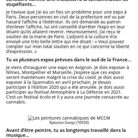
stupéfiants…
Je t’avoue que j’ai eu un fois un problème pour une expo à
Paris. Deux personnes en civil de la préfecture ont vu par
hasard l’affiche à l’éxtérieur. Ils ont demandé au patron
d’enlever l’affiche, lui ont conseillé d’arrêter l’expo en leur
disant qu’ils allaient revenir. Heureusement, j’ai reçu le
soutien de la marie de Paris. L’adjoint à la culture m’a
envoyé une très belle lettre qui me disait : « Vous pouvez
compter sur mon total soutien en ce qui concerne la liberté
d’expression. »
Tu as plusieurs expos prévues dans le sud de la France…
Je viens d’inaugurer une expo en Avignon. Je dois exposer à
Nîmes, Montpellier et Marseille. J’espère que ces expos
seront maintenues malgré la crise du covid. Je dois aussi
exposer à la Spannabis en avril prochain. Je devais
participer à l’édition 2020 qui a été annulée. Je dois aussi
participer au festival Atmosphère à La Défense en 2021.
C’est un festival écolo et il y aura une journée consacrée au
cannabis.
Xplosion Ganja (70X50)
Avant d’être peintre, tu as longtemps travaillé dans la
musique…