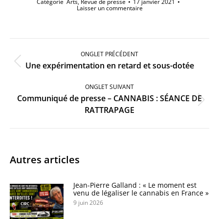
Catégorie
Arts
,
Revue de presse
17 janvier 2021
Laisser un commentaire
Navigation
de
ONGLET PRÉCÉDENT
commentaire
Onglet
Une expérimentation en retard et sous-dotée
précédent
ONGLET SUIVANT
Communiqué de presse – CANNABIS : SÉANCE DE
Onglet
RATTRAPAGE
suivant
Autres articles
Jean-Pierre Galland : « Le moment est
venu de légaliser le cannabis en France »
9 juin 2026