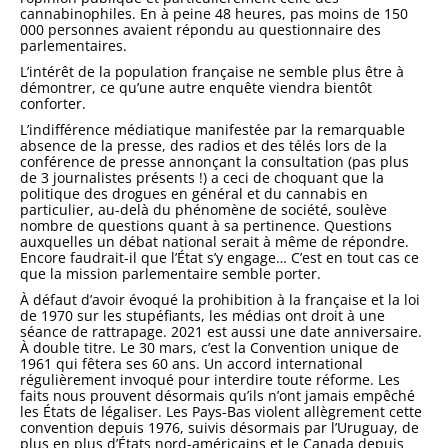
cannabinophiles. En à peine 48 heures, pas moins de 150
000 personnes avaient répondu au questionnaire des
parlementaires.
L’intérêt de la population française ne semble plus être à
démontrer, ce qu’une autre enquête viendra bientôt
conforter.
L’indifférence médiatique manifestée par la remarquable
absence de la presse, des radios et des télés lors de la
conférence de presse annonçant la consultation (pas plus
de 3 journalistes présents !) a ceci de choquant que la
politique des drogues en général et du cannabis en
particulier, au-delà du phénomène de société, soulève
nombre de questions quant à sa pertinence. Questions
auxquelles un débat national serait à même de répondre.
Encore faudrait-il que l’État s’y engage… C’est en tout cas ce
que la mission parlementaire semble porter.
À défaut d’avoir évoqué la prohibition à la française et la loi
de 1970 sur les stupéfiants, les médias ont droit à une
séance de rattrapage. 2021 est aussi une date anniversaire.
À double titre. Le 30 mars, c’est la Convention unique de
1961 qui fêtera ses 60 ans. Un accord international
régulièrement invoqué pour interdire toute réforme. Les
faits nous prouvent désormais qu’ils n’ont jamais empêché
les États de légaliser. Les Pays-Bas violent allègrement cette
convention depuis 1976, suivis désormais par l’Uruguay, de
plus en plus d’États nord-américains et le Canada depuis