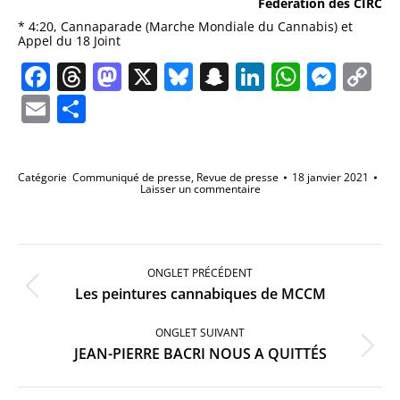
Fédération des CIRC
* 4:20, Cannaparade (Marche Mondiale du Cannabis) et
Appel du 18 Joint
Facebook
Threads
Mastodon
X
Bluesky
Snapchat
LinkedIn
Whats
Mes
C
Li
Email
Partager
Catégorie
Communiqué de presse
,
Revue de presse
18 janvier 2021
Laisser un commentaire
Navigation
de
ONGLET PRÉCÉDENT
commentaire
Onglet
Les peintures cannabiques de MCCM
précédent
ONGLET SUIVANT
Onglet
JEAN-PIERRE BACRI NOUS A QUITTÉS
suivant