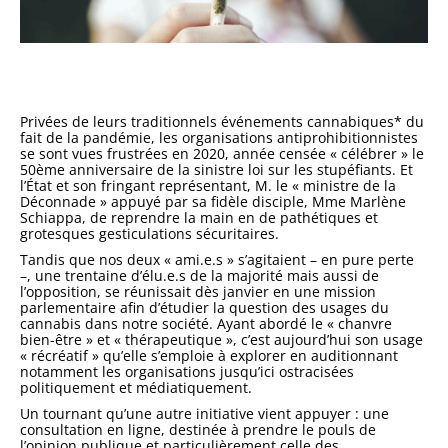
Privées de leurs traditionnels événements cannabiques* du
fait de la pandémie, les organisations antiprohibitionnistes
se sont vues frustrées en 2020, année censée « célébrer » le
50ème anniversaire de la sinistre loi sur les stupéfiants. Et
l’État et son fringant représentant, M. le « ministre de la
Déconnade » appuyé par sa fidèle disciple, Mme Marlène
Schiappa, de reprendre la main en de pathétiques et
grotesques gesticulations sécuritaires.
Tandis que nos deux « ami.e.s » s’agitaient – en pure perte
–, une trentaine d’élu.e.s de la majorité mais aussi de
l’opposition, se réunissait dès janvier en une mission
parlementaire afin d’étudier la question des usages du
cannabis dans notre société. Ayant abordé le « chanvre
bien-être » et « thérapeutique », c’est aujourd’hui son usage
« récréatif » qu’elle s’emploie à explorer en auditionnant
notamment les organisations jusqu’ici ostracisées
politiquement et médiatiquement.
Un tournant qu’une autre initiative vient appuyer : une
consultation en ligne, destinée à prendre le pouls de
l’opinion publique et particulièrement celle des