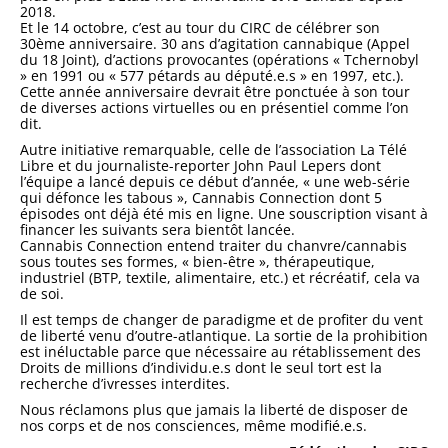
2018.
Et le 14 octobre, c’est au tour du CIRC de célébrer son
30ème anniversaire. 30 ans d’agitation cannabique (Appel
du 18 Joint), d’actions provocantes (opérations « Tchernobyl
» en 1991 ou « 577 pétards au député.e.s » en 1997, etc.).
Cette année anniversaire devrait être ponctuée à son tour
de diverses actions virtuelles ou en présentiel comme l’on
dit.
Autre initiative remarquable, celle de l’association La Télé
Libre et du journaliste-reporter John Paul Lepers dont
l’équipe a lancé depuis ce début d’année, « une web-série
qui défonce les tabous », Cannabis Connection dont 5
épisodes ont déjà été mis en ligne. Une souscription visant à
financer les suivants sera bientôt lancée.
Cannabis Connection entend traiter du chanvre/cannabis
sous toutes ses formes, « bien-être », thérapeutique,
industriel (BTP, textile, alimentaire, etc.) et récréatif, cela va
de soi.
Il est temps de changer de paradigme et de profiter du vent
de liberté venu d’outre-atlantique. La sortie de la prohibition
est inéluctable parce que nécessaire au rétablissement des
Droits de millions d’individu.e.s dont le seul tort est la
recherche d’ivresses interdites.
Nous réclamons plus que jamais la liberté de disposer de
nos corps et de nos consciences, même modifié.e.s.