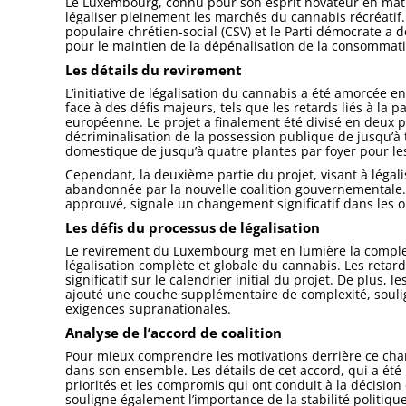
Le Luxembourg, connu pour son esprit novateur en matièr
légaliser pleinement les marchés du cannabis récréatif
populaire chrétien-social (CSV) et le Parti démocrate a d
pour le maintien de la dépénalisation de la consommatio
Les détails du revirement
L’initiative de légalisation du cannabis a été amorcée 
face à des défis majeurs, tels que les retards liés à la
européenne. Le projet a finalement été divisé en deux p
décriminalisation de la possession publique de jusqu’à 
domestique de jusqu’à quatre plantes par foyer pour le
Cependant, la deuxième partie du projet, visant à légalis
abandonnée par la nouvelle coalition gouvernementale. 
approuvé, signale un changement significatif dans les 
Les défis du processus de légalisation
Le revirement du Luxembourg met en lumière la complexi
légalisation complète et globale du cannabis. Les reta
significatif sur le calendrier initial du projet. De plus
ajouté une couche supplémentaire de complexité, soulign
exigences supranationales.
Analyse de l’accord de coalition
Pour mieux comprendre les motivations derrière ce chang
dans son ensemble. Les détails de cet accord, qui a ét
priorités et les compromis qui ont conduit à la décision
souligne également l’importance de la stabilité politiqu