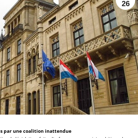
26
s par une coalition inattendue