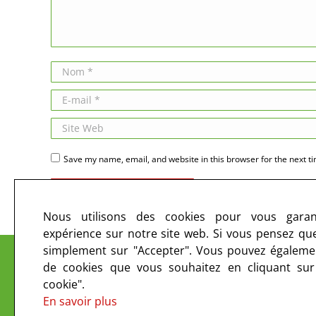
Nom *
E-mail *
Site Web
Save my name, email, and website in this browser for the next t
Publier des commentaires
Nous utilisons des cookies pour vous garant
expérience sur notre site web. Si vous pensez que 
Le CIRC sur les ondes et sur le web
simplement sur "Accepter". Vous pouvez égalemen
de cookies que vous souhaitez en cliquant su
cookie".
En savoir plus