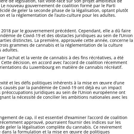
e de législation, fait volte-face sur son projet ambitieux de
. Le nouveau gouvernement de coalition formé par le Parti
écidé de geler la seconde phase de la légalisation, optant plutôt
n et la réglementation de l’auto-culture pour les adultes.
en 2018 par le gouvernement précédent. Cependant, elle a dû faire
 pandémie de Covid-19 et des obstacles juridiques au sein de l’Union
arties distinctes. La première, approuvée cette année, concerne la
trois grammes de cannabis et la réglementation de la culture
s adultes.
er l’achat et la vente de cannabis à des fins récréatives, a été
Cette décision, en accord avec l’accord de coalition récemment
orientations du Luxembourg en matière de cannabis récréatif.
té et les défis politiques inhérents à la mise en œuvre d’une
rds causés par la pandémie de Covid-19 ont déjà eu un impact
, les préoccupations juridiques au sein de l’Union européenne ont
ant la nécessité de concilier les ambitions nationales avec les
ement de cap, il est essentiel d’examiner l’accord de coalition
é récemment approuvé, pourraient fournir des indices sur les
 de geler la légalisation complète du cannabis. Ce revirement
e dans la formulation et la mise en œuvre de politiques