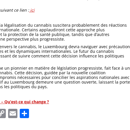
uivant ce lien :
ici
a légalisation du cannabis suscitera probablement des réactions
rnationale. Certains applaudiront cette approche plus
 et la protection de la santé publique, tandis que d’autres
ne perspective plus progressiste.
s envers le cannabis, le Luxembourg devra naviguer avec précaution
les et les dynamiques internationales. Le futur du cannabis
ressant de suivre comment cette décision influence les politiques
n pionnier en matière de législation progressiste, fait face à un
nnabis. Cette décision, guidée par la nouvelle coalition
ompromis nécessaires pour concilier les aspirations nationales avec
éatif au Luxembourg demeure une question ouverte, laissant la porte
 les politiques du pays.
– Qu’est-ce qui change ?
In
tsApp
essenger
Copy
Email
Partager
Link