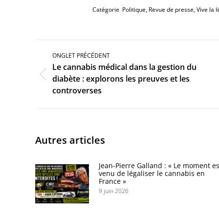
Catégorie
Politique
,
Revue de presse
,
Vive la l
Navigation
de
ONGLET PRÉCÉDENT
commentaire
Le cannabis médical dans la gestion du
Onglet
diabète : explorons les preuves et les
précédent
controverses
Autres articles
Jean-Pierre Galland : « Le moment es
venu de légaliser le cannabis en
France »
9 juin 2026