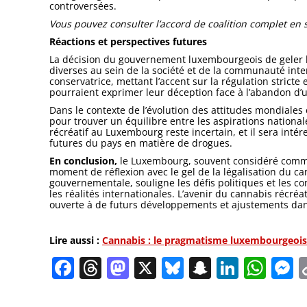
controversées.
Vous pouvez consulter l’accord de coalition complet en s
Réactions et perspectives futures
La décision du gouvernement luxembourgeois de geler l
diverses au sein de la société et de la communauté inte
conservatrice, mettant l’accent sur la régulation stricte
pourraient exprimer leur déception face à l’abandon d’u
Dans le contexte de l’évolution des attitudes mondiale
pour trouver un équilibre entre les aspirations nationa
récréatif au Luxembourg reste incertain, et il sera inté
futures du pays en matière de drogues.
En conclusion,
le Luxembourg, souvent considéré comme u
moment de réflexion avec le gel de la légalisation du ca
gouvernementale, souligne les défis politiques et les c
les réalités internationales. L’avenir du cannabis récr
ouverte à de futurs développements et ajustements dans
Lire aussi :
Cannabis : le pragmatisme luxembourgeois 
Facebook
Threads
Mastodon
X
Bluesky
Snapchat
Linked
Wha
M