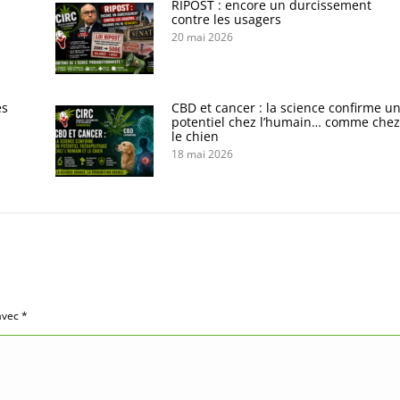
s
RIPOST : encore un durcissement
contre les usagers
20 mai 2026
es
CBD et cancer : la science confirme u
potentiel chez l’humain… comme chez
le chien
18 mai 2026
 avec
*