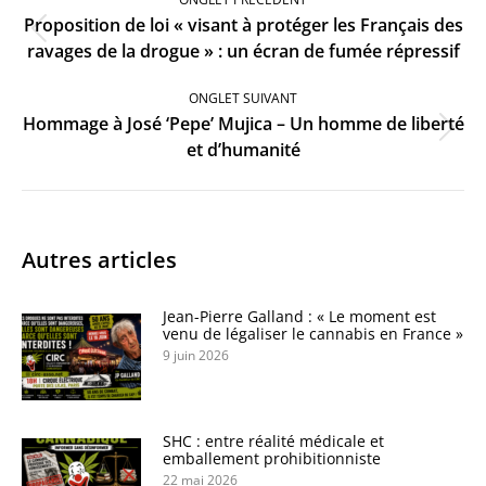
commentaire
Proposition de loi « visant à protéger les Français des
Onglet
ravages de la drogue » : un écran de fumée répressif
précédent
ONGLET SUIVANT
Hommage à José ‘Pepe’ Mujica – Un homme de liberté
Onglet
et d’humanité
suivant
Autres articles
Jean-Pierre Galland : « Le moment est
venu de légaliser le cannabis en France »
9 juin 2026
SHC : entre réalité médicale et
emballement prohibitionniste
22 mai 2026