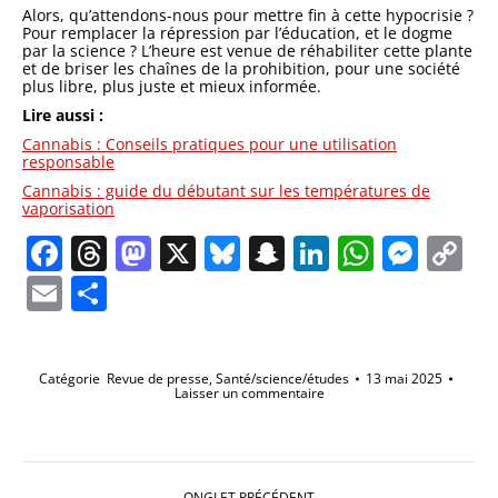
Alors, qu’attendons-nous pour mettre fin à cette hypocrisie ?
Pour remplacer la répression par l’éducation, et le dogme
par la science ? L’heure est venue de réhabiliter cette plante
et de briser les chaînes de la prohibition, pour une société
plus libre, plus juste et mieux informée.
Lire aussi :
Cannabis : Conseils pratiques pour une utilisation
responsable
Cannabis : guide du débutant sur les températures de
vaporisation
Facebook
Threads
Mastodon
X
Bluesky
Snapchat
LinkedIn
Whats
Mes
C
Li
Email
Partager
Catégorie
Revue de presse
,
Santé/science/études
13 mai 2025
Laisser un commentaire
Navigation
de
ONGLET PRÉCÉDENT