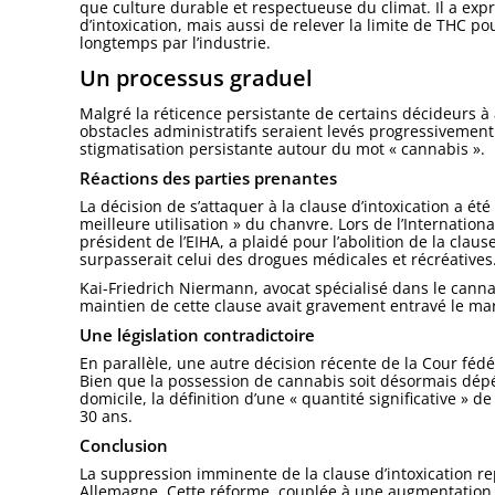
que culture durable et respectueuse du climat. Il a ex
d’intoxication, mais aussi de relever la limite de THC 
longtemps par l’industrie.
Un processus graduel
Malgré la réticence persistante de certains décideurs 
obstacles administratifs seraient levés progressivement
stigmatisation persistante autour du mot « cannabis ».
Réactions des parties prenantes
La décision de s’attaquer à la clause d’intoxication a 
meilleure utilisation » du chanvre. Lors de l’Internatio
président de l’EIHA, a plaidé pour l’abolition de la cla
surpasserait celui des drogues médicales et récréatives
Kai-Friedrich Niermann, avocat spécialisé dans le canna
maintien de cette clause avait gravement entravé le ma
Une législation contradictoire
En parallèle, une autre décision récente de la Cour fédé
Bien que la possession de cannabis soit désormais dépén
domicile, la définition d’une « quantité significative » d
30 ans.
Conclusion
La suppression imminente de la clause d’intoxication r
Allemagne. Cette réforme, couplée à une augmentation de