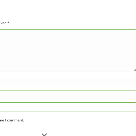
 avec
*
ime I comment.