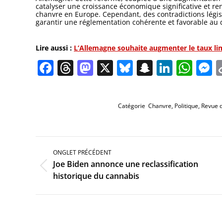
catalyser une croissance économique significative et re
chanvre en Europe. Cependant, des contradictions législ
garantir une réglementation cohérente et favorable au 
Lire aussi :
L’Allemagne souhaite augmenter le taux li
Facebook
Threads
Mastodon
X
Bluesky
Snapchat
Linked
Wha
M
Catégorie
Chanvre
,
Politique
,
Revue 
Navigation
de
ONGLET PRÉCÉDENT
commentaire
Joe Biden annonce une reclassification
Onglet
historique du cannabis
précédent