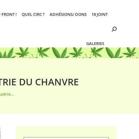
 FRONT !
QUEL CIRC ?
ADHÉSIONS/ DONS
18 JOINT
Search:
GALERIES
TRIE DU CHANVRE
ustrie…