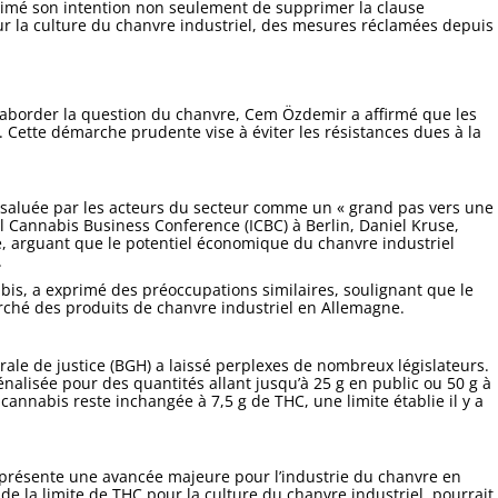
primé son intention non seulement de supprimer la clause
pour la culture du chanvre industriel, des mesures réclamées depuis
à aborder la question du chanvre, Cem Özdemir a affirmé que les
. Cette démarche prudente vise à éviter les résistances dues à la
été saluée par les acteurs du secteur comme un « grand pas vers une
nal Cannabis Business Conference (ICBC) à Berlin, Daniel Kruse,
use, arguant que le potentiel économique du chanvre industriel
.
bis, a exprimé des préoccupations similaires, soulignant que le
rché des produits de chanvre industriel en Allemagne.
rale de justice (BGH) a laissé perplexes de nombreux législateurs.
alisée pour des quantités allant jusqu’à 25 g en public ou 50 g à
e cannabis reste inchangée à 7,5 g de THC, une limite établie il y a
eprésente une avancée majeure pour l’industrie du chanvre en
 la limite de THC pour la culture du chanvre industriel, pourrait