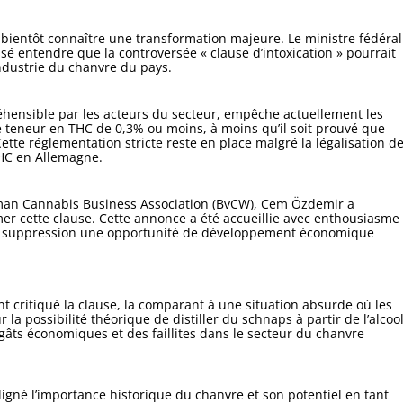
 bientôt connaître une transformation majeure. Le ministre fédéral
ssé entendre que la controversée « clause d’intoxication » pourrait
industrie du chanvre du pays.
préhensible par les acteurs du secteur, empêche actuellement les
e teneur en THC de 0,3% ou moins, à moins qu’il soit prouvé que
. Cette réglementation stricte reste en place malgré la légalisation d
THC en Allemagne.
rman Cannabis Business Association (BvCW), Cem Özdemir a
r cette clause. Cette annonce a été accueillie avec enthousiasme
tte suppression une opportunité de développement économique
 critiqué la clause, la comparant à une situation absurde où les
la possibilité théorique de distiller du schnaps à partir de l’alcoo
égâts économiques et des faillites dans le secteur du chanvre
gné l’importance historique du chanvre et son potentiel en tant