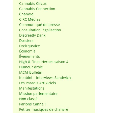
Cannabis Circus
Cannabis Connection
Chanvre
CIRC Médias
Communiqué de presse
Consultation légalisation
Discreetly Dank
e
Dossiers
Droit/Justice
Économie
Événements
High & Fines Herbes saison 4
Humour drôle
IACM-Bulletin
Konbini – Interviews Sandwich
Les Paradis Arti7iciels
Manifestations
l
Mission parlementaire
Non classé
Parlons Canna !
Petites musiques de chanvre