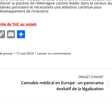
nforcer la position de l’Allemagne comme leader dans le secteur du
atives persistent et nécessitent une attention continue pour
développement de l’industrie.
mite de THC au volant
In
tsApp
essenger
Copy
Email
Partager
Link
de presse
17 mai 2024
Laisser un commentaire
ONGLET SUIVANT
Cannabis médical en Europe : un panorama
Onglet
évolutif de la légalisation
suivant