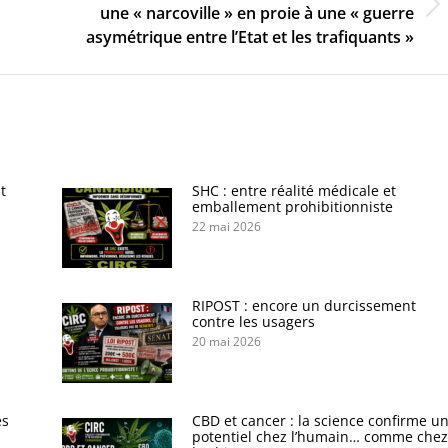
Onglet
une « narcoville » en proie à une « guerre
suivant
asymétrique entre l’Etat et les trafiquants »
t
SHC : entre réalité médicale et
emballement prohibitionniste
22 mai 2026
s
RIPOST : encore un durcissement
contre les usagers
20 mai 2026
es
CBD et cancer : la science confirme u
potentiel chez l’humain… comme chez