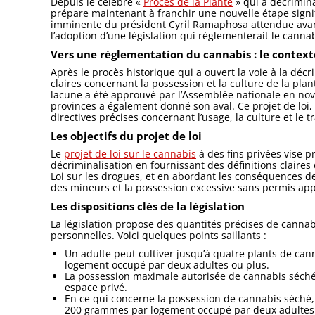
Depuis le célèbre «
Procès de la Plante
» qui a décrimina
prépare maintenant à franchir une nouvelle étape signif
imminente du président Cyril Ramaphosa attendue avant
l’adoption d’une législation qui réglementerait le cann
Vers une réglementation du cannabis : le context
Après le procès historique qui a ouvert la voie à la déc
claires concernant la possession et la culture de la plan
lacune a été approuvé par l’Assemblée nationale en nove
provinces a également donné son aval. Ce projet de loi, in
directives précises concernant l’usage, la culture et le t
Les objectifs du projet de loi
Le
projet de loi sur le cannabis
à des fins privées vise p
décriminalisation en fournissant des définitions claires 
Loi sur les drogues, et en abordant les conséquences des 
des mineurs et la possession excessive sans permis app
Les dispositions clés de la législation
La législation propose des quantités précises de cannab
personnelles. Voici quelques points saillants :
Un adulte peut cultiver jusqu’à quatre plants de can
logement occupé par deux adultes ou plus.
La possession maximale autorisée de cannabis séch
espace privé.
En ce qui concerne la possession de cannabis séché
200 grammes par logement occupé par deux adultes 