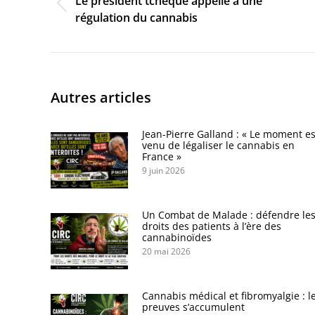
Le président tchèque appelle à une
Onglet
régulation du cannabis
précédent
Autres articles
Jean-Pierre Galland : « Le moment es
venu de légaliser le cannabis en
France »
9 juin 2026
Un Combat de Malade : défendre le
droits des patients à l’ère des
cannabinoïdes
20 mai 2026
Cannabis médical et fibromyalgie : l
preuves s’accumulent