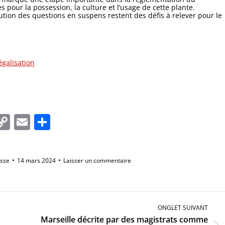
s pour la possession, la culture et l’usage de cette plante.
solution des questions en suspens restent des défis à relever pour le
égalisation
In
tsApp
essenger
Copy
Email
Partager
Link
esse
14 mars 2024
Laisser un commentaire
ONGLET SUIVANT
Marseille décrite par des magistrats comme