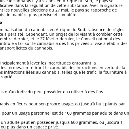
lisé le cannabis il y a six ans en Afrique du Sud, le pays se
icative dans la régulation de cette substance. Avec la signature
 les nouvelles élections du 27 mai, le pays se rapproche de
abis de manière plus précise et complète.
e
riminalisation du cannabis en Afrique du Sud, l’absence de règles
te a persisté. Cependant, un projet de loi visant à combler cette
mbre dernier, et le 27 février dernier, le Conseil national des
titulé « Loi sur le cannabis à des fins privées », vise à établir des
ransport licites du cannabis.
rincipalement à lever les incertitudes entourant la
des termes, en retirant le cannabis des infractions en vertu de la
infractions liées au cannabis, telles que le trafic, la fourniture à
roprié.
is qu’un individu peut posséder ou cultiver à des fins
nabis en fleurs pour son propre usage, ou jusqu’à huit plants par
é pour un usage personnel est de 100 grammes par adulte dans u
, un adulte peut en posséder jusqu’à 600 grammes, ou jusqu’à 1
ou plus dans un espace privé.