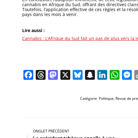
cannabis en Afrique du Sud, offrant des directives claire
Toutefois, l’application effective de ces règles et la ré
pays dans les mois à venir.
Lire aussi :
Cannabis : L’Afrique du Sud fait un pas de plus vers la l
Facebook
Threads
Mastodon
X
Bluesky
Snapchat
Linked
Wha
M
Catégorie
Politique
,
Revue de pr
Navigation
de
commentaire
ONGLET PRÉCÉDENT