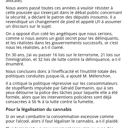
avocate).
Nous avons passé toutes ces années à vouloir résister à
cette poussée qui s’exerçait
dans le débat public concernant
la sécurité, a déclaré le patron des députés insoumis. Il a
revendiqué un
changement de pied
et appelé LFI à assumer
un discours sur le sujet.
On a opposé d’un coté les angéliques que nous serions,
comme si nous avions un goût secret pour les délinquants,
et les réalistes
dans les gouvernements successifs, or
c’est
nous les réalistes
, a-t-il clamé.
En 30 ans, j’ai vu passer 16 lois sur le terrorisme, 21 lois sur
l’immigration, et 32 lois de lutte contre la délinquance
, a-t-il
énuméré.
Nous concluons donc à l’inefficacité et l’inutilité totale des
politiques conduites jusque-là
, a ajouté M. Mélenchon.
Il a critiqué la politique répressive sur les consommateurs
de stupéfiants impulsée par Gérald Darmanin, qui à ses
yeux
détourne la police des tâches pour laquelle elle a été
formée
, alors que les interventions policières sont déjà
consacrées à
56 % à la lutte contre la fumette
.
Pour la légalisation du cannabis
Si on veut combattre la consommation excessive comme
pour l’alcool, alors il faut légaliser
le cannabis, a-t-il plaidé.