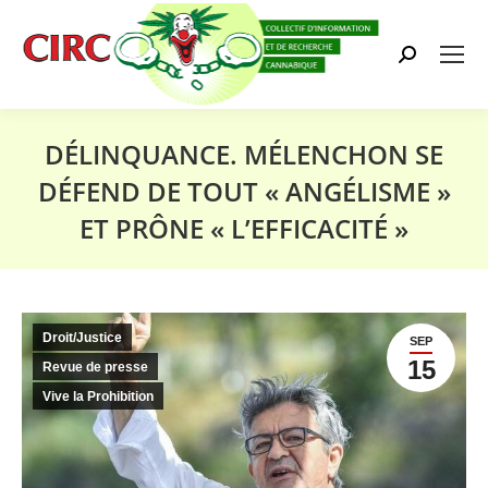
Search:
DÉLINQUANCE. MÉLENCHON SE
DÉFEND DE TOUT « ANGÉLISME »
ET PRÔNE « L’EFFICACITÉ »
Vous êtes ici :
Droit/Justice
SEP
15
Revue de presse
Vive la Prohibition