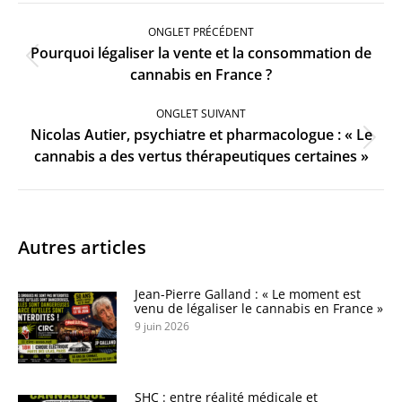
Navigation
de
ONGLET PRÉCÉDENT
commentaire
Pourquoi légaliser la vente et la consommation de
Onglet
cannabis en France ?
précédent
ONGLET SUIVANT
Nicolas Autier, psychiatre et pharmacologue : « Le
Onglet
cannabis a des vertus thérapeutiques certaines »
suivant
Autres articles
Jean-Pierre Galland : « Le moment est
venu de légaliser le cannabis en France »
9 juin 2026
SHC : entre réalité médicale et