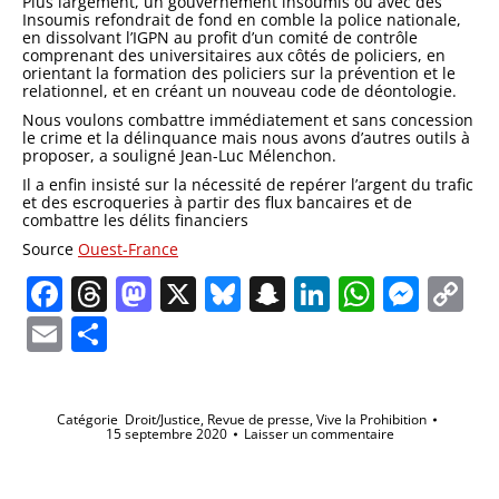
Plus largement,
un gouvernement insoumis ou avec des
Insoumis refondrait de fond en comble la police nationale
,
en dissolvant l’IGPN au profit d’un comité de contrôle
comprenant des universitaires aux côtés de policiers, en
orientant la formation des policiers sur la prévention et le
relationnel
, et en créant un nouveau code de déontologie.
Nous voulons combattre immédiatement et sans concession
le crime et la délinquance mais nous avons d’autres outils à
proposer
, a souligné Jean-Luc Mélenchon.
Il a enfin insisté sur la nécessité de repérer l’argent du trafic
et des escroqueries à partir des flux bancaires et de
combattre les délits financiers
Source
Ouest-France
Facebook
Threads
Mastodon
X
Bluesky
Snapchat
LinkedIn
Whats
Mes
C
Li
Email
Partager
Catégorie
Droit/Justice
,
Revue de presse
,
Vive la Prohibition
15 septembre 2020
Laisser un commentaire