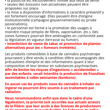
• la publicité est exclusivement limitée aux lieux de vente
• seules des boissons non-alcoolisées peuvent être
proposées sur place.
• la mise à disposition d’informations à caractère préventif y
est fortement encouragé. Elles peuvent être d’origine
institutionnelle (campagne gouvernementale) ou privée
(associations).
• le personnel est formé à la promotion des usages à
moindre risque (emploi de filtres, vaporisation, etc.). Des
zones fumeurs pourrait être aménagées en conformité avec
la législation en vigueur (terrasse ou fumoir).
• interdiction de vente de tabac et promotion de plantes
alternatives pour les « fumeurs invétérés)
Les produits comestibles à base de cannabis psychotrope
pourraient y être vendu à condition d’être accompagnés des
précautions d’emploi et des informations quant à leur
composition et leur teneur en substances psychoactives.
Afin de limiter les risques d’ingestions « accidentelles »
par des enfants, serait interdite la production de friandises
assimilables à celles existantes (bonbons).
En aucun cas les produits issus du cannabis à inhaler ou
ingérer ne pourront être soumis à un traitement par
radiation.
Nous recommandons enfin que dans le cadre d’une
légalisation, la priorité soit accordée aux actuels acteurs
de la filière, que leur accès à des licences de producteurs
et de revendeurs leur soit facilité. En l’absence de telles