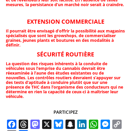
mesures, la persistance d’un marché noir serait à craindre.
EXTENSION COMMERCIALE
Il pourrait être envisagé d’offrir la possibilité aux magasins
spécialisés que sont les growshops, de commercialiser
graines, jeunes plants et boutures en des modalités à
définir.
SÉCURITÉ ROUTIÈRE
La question des risques inhérents à la conduite de
véhicules sous l’emprise du cannabis devrait être
réexaminée à l’aune des études existantes ou de
nouvelles. Les contrôles routiers devraient s’appuyer sur
des tests d’aptitude à conduire plutôt que sur une
présence de THC dans l’organisme des conducteurs qui ne
détermine en rien la capacité de ceux-ci à maîtriser leur
véhicule.
PARTICIPEZ
Facebook
Threads
Mastodon
X
Bluesky
Snapchat
LinkedIn
Whats
Mes
C