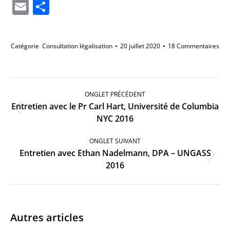
Li
Email
Partager
Catégorie
Consultation légalisation
20 juillet 2020
18 Commentaires
Navigation
de
ONGLET PRÉCÉDENT
commentaire
Entretien avec le Pr Carl Hart, Université de Columbia
Onglet
NYC 2016
précédent
ONGLET SUIVANT
Entretien avec Ethan Nadelmann, DPA – UNGASS
Onglet
2016
suivant
Autres articles