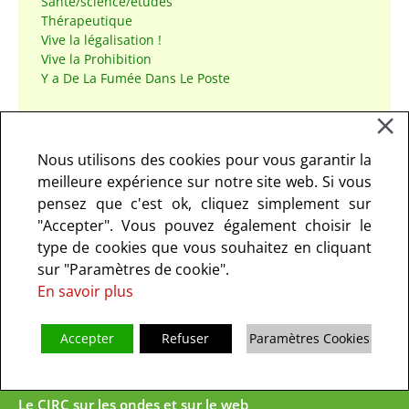
Santé/science/études
Thérapeutique
Vive la légalisation !
Vive la Prohibition
Y a De La Fumée Dans Le Poste
Être informé des Actualités du CIRC
Nous utilisons des cookies pour vous garantir la
Nom*
meilleure expérience sur notre site web. Si vous
pensez que c'est ok, cliquez simplement sur
"Accepter". Vous pouvez également choisir le
Email*
type de cookies que vous souhaitez en cliquant
sur "Paramètres de cookie".
En savoir plus
Accepter
Refuser
Paramètres Cookies
Le CIRC sur les ondes et sur le web