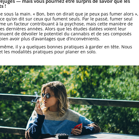
jugés — mais vous pourriez être surpris de savoir que les
s !
e sous la main. « Bon, ben on dirait que je peux pas fumer alors »,
ce qu’on dit sur ceux qui fument seuls. Par le passé, fumer seul
e un facteur contribuant à la psychose, mais cette manière de
es dernières années. Alors que les études datées voient leur
nuent de dévoiler le potentiel du cannabis et de ses composés
 bien avoir plus d’avantages que d’inconvénients.
même, il y a quelques bonnes pratiques à garder en tête. Nous
 et les modalités pratiques pour planer en solo.