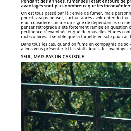
Pendant des années, fumer seul était entouré de pré
avantages sont plus nombreux que les inconvénient
On est tous passé par là : envie de fumer, mais personn
pourriez-vous penser, surtout après avoir entendu tout 
était considéré comme un signe de dépendance, ou mêm
penser rétrograde a été fortement remise en question c
pertinence réexaminée et que de nouvelles études conti
moléculaires, il semble que la fumette en solo pourrait
Dans tous les cas, quand on fume en compagnie de soi-
allons vous présenter ici les statistiques, les avantages
SEUL, MAIS PAS UN CAS ISOLE