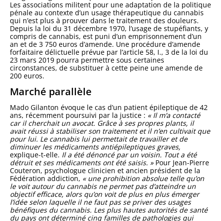
Les associations militent pour une adaptation de la politique
pénale au contexte d’un usage thérapeutique du cannabis
qui n’est plus à prouver dans le traitement des douleurs.
Depuis la loi du 31 décembre 1970, l’usage de stupéfiants, y
compris de cannabis, est puni d’un emprisonnement d’un
an et de 3 750 euros d’amende. Une procédure d’amende
forfaitaire délictuelle prévue par l’article 58, I., 3 de la loi du
23 mars 2019 pourra permettre sous certaines
circonstances, de substituer à cette peine une amende de
200 euros.
Marché parallèle
Mado Gilanton évoque le cas d’un patient épileptique de 42
ans, récemment poursuivi par la justice :
«
Il m’a contacté
car il cherchait un avocat. Grâce à ses propres plants, il
avait réussi à stabiliser son traitement et il n’en cultivait que
pour lui. Le cannabis lui permettait de travailler et de
diminuer les médicaments antiépileptiques graves,
explique-t-elle.
Il a été dénoncé par un voisin. Tout a été
détruit et ses médicaments ont été saisis. »
Pour Jean-Pierre
Couteron, psychologue clinicien et ancien président de la
Fédération addiction,
«
une prohibition absolue telle qu’on
le voit autour du cannabis ne permet pas d’atteindre un
objectif efficace, alors qu’on voit de plus en plus émerger
l’idée selon laquelle il ne faut pas se priver des usages
bénéfiques du cannabis. Les plus hautes autorités de santé
du pays ont déterminé cinq familles de pathologies qui