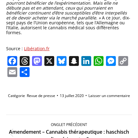
pourront bénéficier de l’expérimentation. Mais elle ne
débute pas et en attendant, ceux qui pourraient en
bénéficier continuent d’être susceptibles d’être interpellés
et de devoir acheter via le marché parallèle.
»
A ce jour, dix-
sept pays de l’Union européenne, tels que l’Allemagne ou
l’Italie, autorisent le cannabis médical sous différentes
formes.
Source :
Libération.fr
Facebook
Threads
Mastodon
X
Bluesky
Snapchat
LinkedIn
Whats
Mes
C
Li
Email
Partager
Catégorie
Revue de presse
13 juillet 2020
Laisser un commentaire
Navigation
de
ONGLET PRÉCÉDENT
commentaire
Amendement – Cannabis thérapeutique : haschisch
Onglet