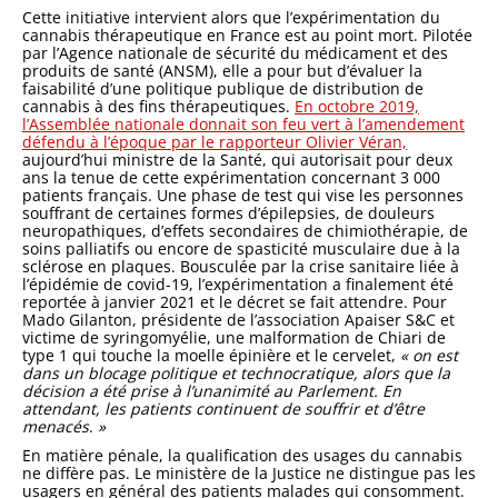
Cette initiative intervient alors que l’expérimentation du
cannabis thérapeutique en France est au point mort. Pilotée
par l’Agence nationale de sécurité du médicament et des
produits de santé (ANSM), elle a pour but d’évaluer la
faisabilité d’une politique publique de distribution de
cannabis à des fins thérapeutiques.
En octobre 2019,
l’Assemblée nationale donnait son feu vert à l’amendement
défendu à l’époque par le rapporteur Olivier Véran,
aujourd’hui ministre de la Santé, qui autorisait pour deux
ans la tenue de cette expérimentation concernant 3 000
patients français. Une phase de test qui vise les personnes
souffrant de certaines formes d’épilepsies, de douleurs
neuropathiques, d’effets secondaires de chimiothérapie, de
soins palliatifs ou encore de spasticité musculaire due à la
sclérose en plaques. Bousculée par la crise sanitaire liée à
l’épidémie de covid-19, l’expérimentation a finalement été
reportée à janvier 2021 et le décret se fait attendre. Pour
Mado Gilanton, présidente de l’association Apaiser S&C et
victime de syringomyélie, une malformation de Chiari de
type 1 qui touche la moelle épinière et le cervelet,
«
on est
dans un blocage politique et technocratique, alors que la
décision a été prise à l’unanimité au Parlement. En
attendant, les patients continuent de souffrir et d’être
menacés
.
»
En matière pénale, la qualification des usages du cannabis
ne diffère pas. Le ministère de la Justice ne distingue pas les
usagers en général des patients malades qui consomment.