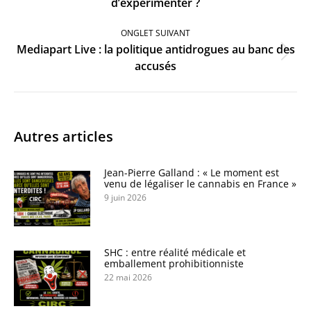
d’expérimenter ?
précédent
ONGLET SUIVANT
Mediapart Live : la politique antidrogues au banc des
Onglet
accusés
suivant
Autres articles
Jean-Pierre Galland : « Le moment est
venu de légaliser le cannabis en France »
9 juin 2026
SHC : entre réalité médicale et
emballement prohibitionniste
22 mai 2026