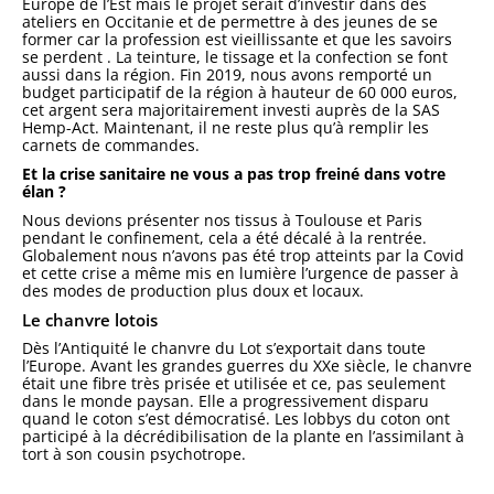
Europe de l’Est mais le projet serait d’investir dans des
ateliers en Occitanie et de permettre à des jeunes de se
former car la profession est vieillissante et que les savoirs
se perdent . La teinture, le tissage et la confection se font
aussi dans la région. Fin 2019, nous avons remporté un
budget participatif de la région à hauteur de 60 000 euros,
cet argent sera majoritairement investi auprès de la SAS
Hemp-Act. Maintenant, il ne reste plus qu’à remplir les
carnets de commandes.
Et la crise sanitaire ne vous a pas trop freiné dans votre
élan ?
Nous devions présenter nos tissus à Toulouse et Paris
pendant le confinement, cela a été décalé à la rentrée.
Globalement nous n’avons pas été trop atteints par la Covid
et cette crise a même mis en lumière l’urgence de passer à
des modes de production plus doux et locaux.
Le chanvre lotois
Dès l’Antiquité le chanvre du Lot s’exportait dans toute
l’Europe. Avant les grandes guerres du XXe siècle, le chanvre
était une fibre très prisée et utilisée et ce, pas seulement
dans le monde paysan. Elle a progressivement disparu
quand le coton s’est démocratisé. Les lobbys du coton ont
participé à la décrédibilisation de la plante en l’assimilant à
tort à son cousin psychotrope.