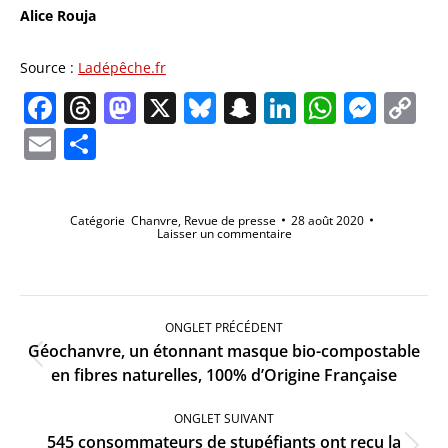
Alice Rouja
Source :
Ladépêche.fr
Facebook
Threads
Mastodon
X
Bluesky
Snapchat
LinkedIn
Whats
Mes
C
Li
Email
Partager
Catégorie
Chanvre
,
Revue de presse
28 août 2020
Laisser un commentaire
Navigation
de
ONGLET PRÉCÉDENT
commentaire
Géochanvre, un étonnant masque bio-compostable
Onglet
en fibres naturelles, 100% d’Origine Française
précédent
ONGLET SUIVANT
545 consommateurs de stupéfiants ont reçu la