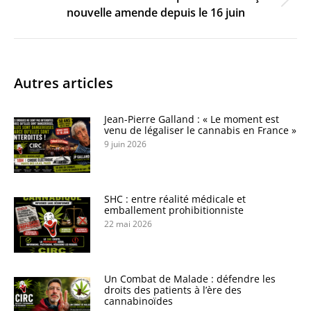
Onglet
nouvelle amende depuis le 16 juin
suivant
Autres articles
Jean-Pierre Galland : « Le moment est
venu de légaliser le cannabis en France »
9 juin 2026
SHC : entre réalité médicale et
emballement prohibitionniste
22 mai 2026
Un Combat de Malade : défendre les
droits des patients à l’ère des
cannabinoïdes