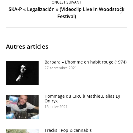
ONGLET SUIVANT
SKA-P « Legalización » (Videoclip Live In Woodstock
Onglet
Festival)
suivant
Autres articles
Barbara – L’homme en habit rouge (1974)
27 septembre 2021
Hommage du CIRC à Mathieu, alias DJ
Oniryx
13 juillet 2021
Tracks : Pop & cannabis