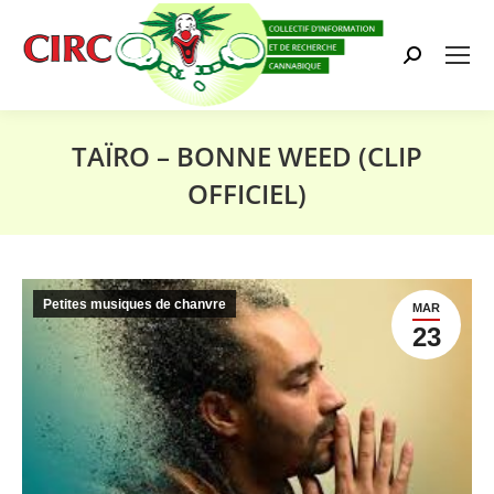
Search:
TAÏRO – BONNE WEED (CLIP
OFFICIEL)
Vous êtes ici :
Petites musiques de chanvre
MAR
23