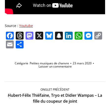
Source :
Youtube
Facebook
Threads
Mastodon
X
Bluesky
Snapchat
LinkedIn
Whats
Mes
C
Li
Email
Partager
Catégorie
Petites musiques de chanvre
23 mars 2020
Laisser un commentaire
Navigation
de
ONGLET PRÉCÉDENT
commentaire
Hubert-Félix Thiéfaine, Tryo et Didier Wampas – La
Onglet
fille du coupeur de joint
précédent