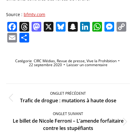
Source :
bfmtv.com
Facebook
Threads
Mastodon
X
Bluesky
Snapchat
LinkedIn
Whats
Mes
C
Li
Email
Partager
Catégorie
CIRC Médias
,
Revue de presse
,
Vive la Prohibition
22 septembre 2020
Laisser un commentaire
Navigation
de
ONGLET PRÉCÉDENT
commentaire
Onglet
Trafic de drogue : mutations à haute dose
précédent
ONGLET SUIVANT
Le billet de Nicole Ferroni – L’amende forfaitaire
Onglet
contre les stupéfiants
suivant