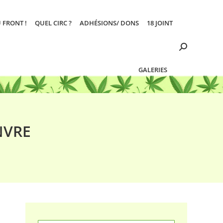
 FRONT !
QUEL CIRC ?
ADHÉSIONS/ DONS
18 JOINT
Search:
GALERIES
NVRE