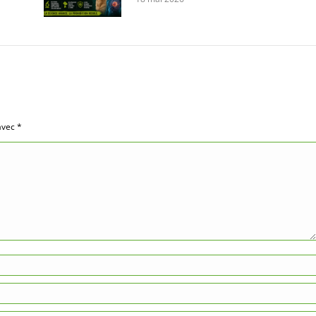
 avec
*