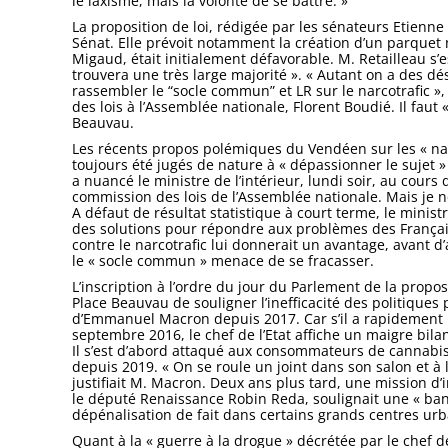
le laxisme, mais la volonté de se battre. »
La proposition de loi, rédigée par les sénateurs Etienne
Sénat. Elle prévoit notamment la création d’un parquet n
Migaud, était initialement défavorable. M. Retailleau s’es
trouvera une très large majorité ». « Autant on a des dé
rassembler le “socle commun” et LR sur le narcotrafic »
des lois à l’Assemblée nationale, Florent Boudié. Il faut 
Beauvau.
Les récents propos polémiques du Vendéen sur les « narc
toujours été jugés de nature à « dépassionner le sujet »
a nuancé le ministre de l’intérieur, lundi soir, au cour
commission des lois de l’Assemblée nationale. Mais je n
A défaut de résultat statistique à court terme, le ministr
des solutions pour répondre aux problèmes des Français, 
contre le narcotrafic lui donnerait un avantage, avant d’
le « socle commun » menace de se fracasser.
L’inscription à l’ordre du jour du Parlement de la propos
Place Beauvau de souligner l’inefficacité des politique
d’Emmanuel Macron depuis 2017. Car s’il a rapidement re
septembre 2016, le chef de l’Etat affiche un maigre bila
Il s’est d’abord attaqué aux consommateurs de cannabis,
depuis 2019. « On se roule un joint dans son salon et à 
justifiait M. Macron. Deux ans plus tard, une mission d’
le député Renaissance Robin Reda, soulignait une « bana
dépénalisation de fait dans certains grands centres urb
Quant à la « guerre à la drogue » décrétée par le chef de