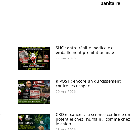
sanitaire
t
SHC : entre réalité médicale et
emballement prohibitionniste
22 mai 2026
s
RIPOST : encore un durcissement
contre les usagers
20 mai 2026
es
CBD et cancer : la science confirme u
potentiel chez l’humain… comme chez
le chien
18 mai 2026