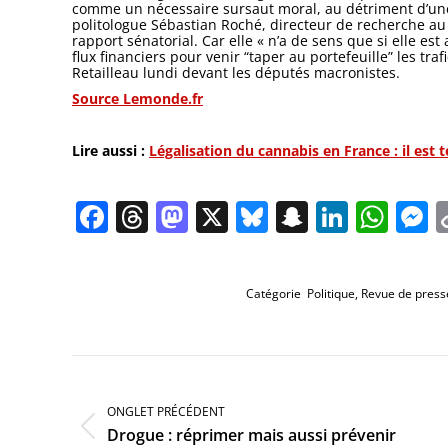
comme un nécessaire sursaut moral, au détriment d’une a
politologue Sébastian Roché, directeur de recherche au 
rapport sénatorial. Car elle « n’a de sens que si elle est
flux financiers pour venir “taper au portefeuille” les tra
Retailleau lundi devant les députés macronistes.
Source Lemonde.fr
Lire aussi :
Légalisation du cannabis en France : il est 
Facebook
Threads
Mastodon
X
Bluesky
Snapchat
Linked
Wha
M
Catégorie
Politique
,
Revue de press
Navigation
de
commentaire
ONGLET PRÉCÉDENT
Onglet
Drogue : réprimer mais aussi prévenir
précédent