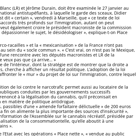
 Blanc (LR) et Jérôme Durain, doit être examinée le 27 janvier au
ational antistupéfiants, à laquelle le garde des sceaux, Didier
t dit « certain », vendredi à Marseille, que « ce texte de loi
saccords très profonds sur l’immigration, autant on peut
, veut également croire le président macroniste de la commission
« dépassionner le sujet, le désidéologiser », explique-t-on Place
o-racailles » et la « mexicanisation » de la France n’ont pas
 au sein du « socle commun ». « C’est vrai, on n’est pas le Mexique,
s d’une rencontre avec les députés macronistes et LR de la
e veux pas que ça arrive… »
e de l’intérieur, dont la stratégie est de montrer que la droite a
cherche à afficher un résultat politique. L’adoption de la loi
affronter le « mur » du projet de loi sur l’immigration, contre lequel
ition de loi contre le narcotrafic permet aussi au locataire de la
s publiques conduites par les gouvernements successifs
noncé à la légalisation du cannabis, qu’il préconisait en
n en matière de politique antidrogue.
 passibles d’une « amende forfaitaire délictuelle » de 200 euros
la fin on alimente la plus importante des sources d’insécurité »,
information de l’Assemblée sur le cannabis récréatif, présidée par
lisation de la consommationtelle, qu’elle aboutit à une
ains ».
 l’Etat avec les opérations « Place nette », « vendue au public