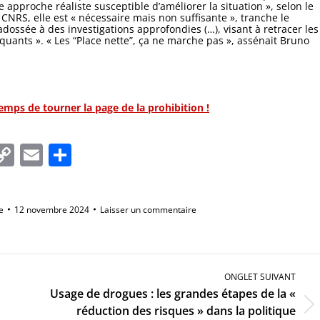
pproche réaliste susceptible d’améliorer la situation », selon le
CNRS, elle est « nécessaire mais non suffisante », tranche le
 adossée à des investigations approfondies (…), visant à retracer les
fiquants ». « Les “Place nette”, ça ne marche pas », assénait Bruno
temps de tourner la page de la prohibition !
In
tsApp
essenger
Copy
Email
Partager
Link
e
12 novembre 2024
Laisser un commentaire
ONGLET SUIVANT
Usage de drogues : les grandes étapes de la «
Onglet
réduction des risques » dans la politique
suivant