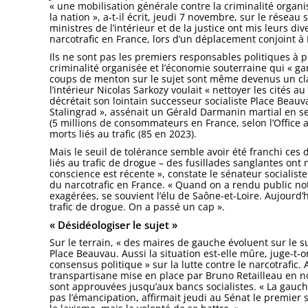
« une mobilisation générale contre la criminalité orga
la nation », a-t-il écrit, jeudi 7 novembre, sur le réseau
ministres de l’intérieur et de la justice ont mis leurs d
narcotrafic en France, lors d’un déplacement conjoint à 
Ils ne sont pas les premiers responsables politiques à p
criminalité organisée et l’économie souterraine qui « ga
coups de menton sur le sujet sont même devenus un class
l’intérieur Nicolas Sarkozy voulait « nettoyer les cités 
décrétait son lointain successeur socialiste Place Beauvau
Stalingrad », assénait un Gérald Darmanin martial en
(5 millions de consommateurs en France, selon l’Office 
morts liés au trafic (85 en 2023).
Mais le seuil de tolérance semble avoir été franchi ces
liés au trafic de drogue – des fusillades sanglantes ont
conscience est récente », constate le sénateur socialis
du narcotrafic en France. « Quand on a rendu public not
exagérées, se souvient l’élu de Saône-et-Loire. Aujourd’h
trafic de drogue. On a passé un cap ».
« Désidéologiser le sujet »
Sur le terrain, « des maires de gauche évoluent sur le su
Place Beauvau. Aussi la situation est-elle mûre, juge-t-o
consensus politique » sur la lutte contre le narcotrafic
transpartisane mise en place par Bruno Retailleau en no
sont approuvées jusqu’aux bancs socialistes. « La gauche
pas l’émancipation, affirmait jeudi au Sénat le premier se