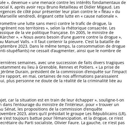
nisée », devenue « une menace contre les intérêts fondamentaux de
 social X, après avoir reçu Bruno Retailleau et Didier Migaud. Les
ivergences de côté pour présenter leur plan contre le « fléau » du
Marseille vendredi, érigeant cette lutte en « cause nationale ».
romettre une lutte sans merci contre le trafic de drogue, la
ngrènent nos territoires », selon la rhétorique consacrée. Les
ique de la vie politique française. En 2005, le ministre de
au Kärcher ». « Nous avons besoin d’une guerre contre la drogue »,
 Manuel Valls. « Il faut contenir la pieuvre. C’est la bataille de
 septembre 2023. Dans le même temps, la consommation de drogue
anti-stupéfiants) ne cessait d’augmenter, ainsi que le nombre de
 dernières semaines, avec une succession de faits divers tragiques
 notamment eu lieu à Grenoble, Rennes et Poitiers. « La prise de
te Jérôme Durain, président de la commission d’enquête sur l’impact
re rapport, en mai, certaines de nos affirmations paraissaient
ui, plus personne ne doute de la réalité de la criminalité liée au
jet, car la situation est en train de leur échapper », souligne-t-on
n dans l’entourage du ministre de l’intérieur, pour « trouver un
. Au Sénat, les propositions de la commission d’enquête
vembre 2023, alors qu’il présidait le groupe Les Républicains (LR),
 s’est toujours battue pour l’émancipation, et la drogue, ce n’est
crétaire du Parti socialiste, Olivier Faure. La gauche, ce n’est pas