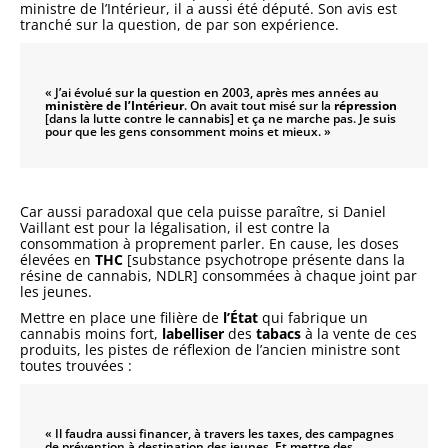
ministre de l’Intérieur, il a aussi été député. Son avis est
tranché sur la question, de par son expérience.
« J’ai évolué sur la question en 2003, après mes années au
ministère de l’Intérieur
. On avait tout misé sur la
répression
[dans la lutte contre le cannabis] et ça ne marche pas. Je suis
pour que les gens consomment moins et mieux. »
Car aussi paradoxal que cela puisse paraître, si Daniel
Vaillant est pour la légalisation, il est contre la
consommation à proprement parler. En cause, les doses
élevées en
THC
[substance psychotrope présente dans la
résine de cannabis, NDLR] consommées à chaque joint par
les jeunes.
Mettre en place une filière de
l’État
qui fabrique un
cannabis moins fort,
labelliser
des
tabacs
à la vente de ces
produits, les pistes de réflexion de l’ancien ministre sont
toutes trouvées :
« Il faudra aussi financer, à travers les taxes, des campagnes
de prévention à destination des jeunes. Et mettre des