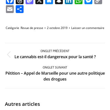
Facebook
Threads
Mastodon
X
Bluesky
Snapchat
LinkedIn
Whats
Mes
C
Li
Email
Partager
Catégorie
Revue de presse
2 octobre 2019
Laisser un commentaire
Navigation
de
ONGLET PRÉCÉDENT
commentaire
Onglet
Le cannabis est-il dangereux pour la santé ?
précédent
ONGLET SUIVANT
Pétition – Appel de Marseille pour une autre politique
Onglet
des drogues
suivant
Autres articles