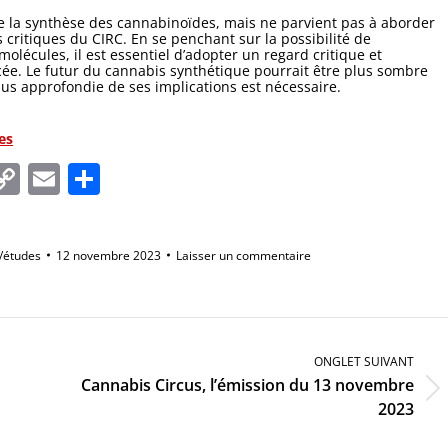
 de la synthèse des cannabinoïdes, mais ne parvient pas à aborder
critiques du CIRC. En se penchant sur la possibilité de
molécules, il est essentiel d’adopter un regard critique et
ncée. Le futur du cannabis synthétique pourrait être plus sombre
plus approfondie de ses implications est nécessaire.
es
In
tsApp
essenger
Copy
Email
Partager
Link
/études
12 novembre 2023
Laisser un commentaire
ONGLET SUIVANT
Cannabis Circus, l’émission du 13 novembre
Onglet
2023
suivant