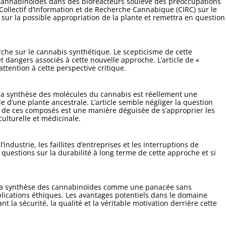
 cannabinoïdes dans des bioréacteurs soulève des préoccupations
 Collectif d’Information et de Recherche Cannabique (CIRC) sur le
sur la possible appropriation de la plante et remettra en question
erche sur le cannabis synthétique. Le scepticisme de cette
 dangers associés à cette nouvelle approche. L’article de «
tention à cette perspective critique.
i la synthèse des molécules du cannabis est réellement une
d’une plante ancestrale. L’article semble négliger la question
lle de ces composés est une manière déguisée de s’approprier les
ulturelle et médicinale.
industrie, les faillites d’entreprises et les interruptions de
questions sur la durabilité à long terme de cette approche et si
nt la synthèse des cannabinoïdes comme une panacée sans
plications éthiques. Les avantages potentiels dans le domaine
t la sécurité, la qualité et la véritable motivation derrière cette