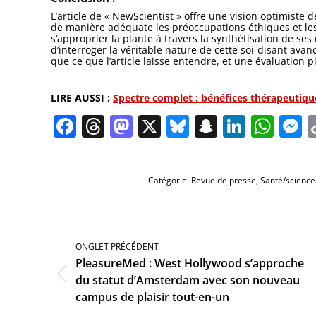
L’article de « NewScientist » offre une vision optimiste
de manière adéquate les préoccupations éthiques et les 
s’approprier la plante à travers la synthétisation de ses 
d’interroger la véritable nature de cette soi-disant ava
que ce que l’article laisse entendre, et une évaluation 
LIRE AUSSI :
Spectre complet : bénéfices thérapeutiqu
Facebook
Threads
Mastodon
X
Bluesky
Snapchat
Linked
Wha
M
Catégorie
Revue de presse
,
Santé/science
Navigation
de
ONGLET PRÉCÉDENT
commentaire
PleasureMed : West Hollywood s’approche
Onglet
du statut d’Amsterdam avec son nouveau
précédent
campus de plaisir tout-en-un