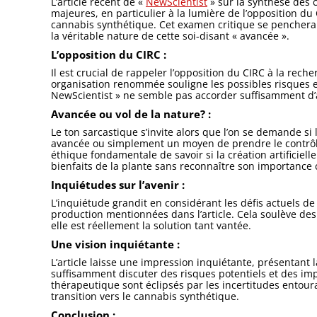
L’article récent de «
NewScientist
» sur la synthèse des
majeures, en particulier à la lumière de l’opposition du
cannabis synthétique. Cet examen critique se penchera 
la véritable nature de cette soi-disant « avancée ».
L’opposition du CIRC :
Il est crucial de rappeler l’opposition du CIRC à la rech
organisation renommée souligne les possibles risques et
NewScientist » ne semble pas accorder suffisamment d’at
Avancée ou vol de la nature? :
Le ton sarcastique s’invite alors que l’on se demande s
avancée ou simplement un moyen de prendre le contrôle 
éthique fondamentale de savoir si la création artificie
bienfaits de la plante sans reconnaître son importance c
Inquiétudes sur l’avenir :
L’inquiétude grandit en considérant les défis actuels de l’
production mentionnées dans l’article. Cela soulève des 
elle est réellement la solution tant vantée.
Une vision inquiétante :
L’article laisse une impression inquiétante, présenta
suffisamment discuter des risques potentiels et des im
thérapeutique sont éclipsés par les incertitudes entouran
transition vers le cannabis synthétique.
Conclusion :