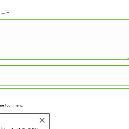
 avec
*
ime I comment.
ir la meilleure