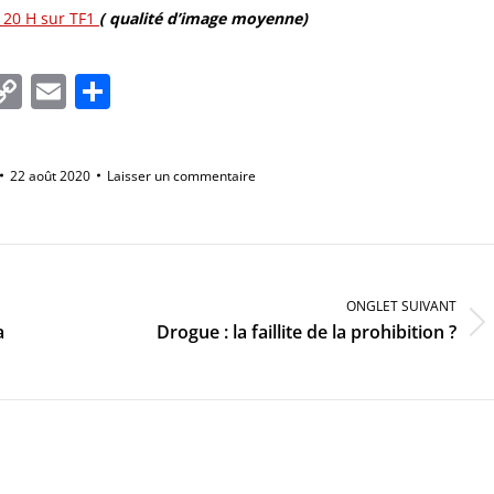
e 20 H sur TF1
( qualité d’image moyenne)
In
tsApp
essenger
Copy
Email
Partager
Link
22 août 2020
Laisser un commentaire
ONGLET SUIVANT
Onglet
a
Drogue : la faillite de la prohibition ?
suivant