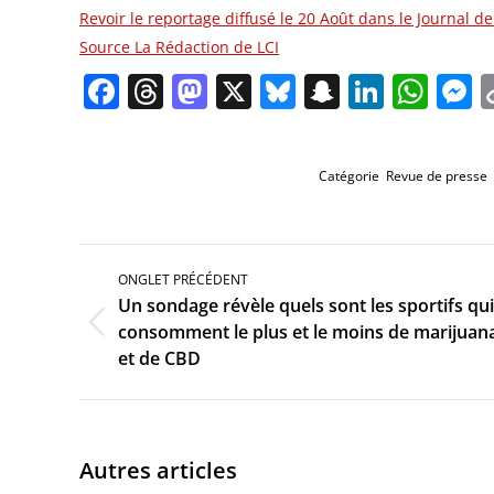
Revoir le reportage diffusé le 20 Août dans le Journal d
Source La Rédaction de LCI
Facebook
Threads
Mastodon
X
Bluesky
Snapchat
Linked
Wha
M
Catégorie
Revue de presse
Navigation
de
ONGLET PRÉCÉDENT
commentaire
Un sondage révèle quels sont les sportifs qui
Onglet
consomment le plus et le moins de marijuan
précédent
et de CBD
Autres articles