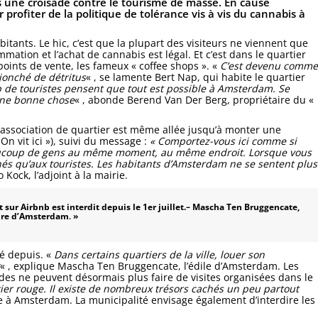
s une croisade contre le tourisme de masse. En cause
 profiter de la politique de tolérance vis à vis du cannabis à
tants. Le hic, c’est que la plupart des visiteurs ne viennent que
ation et l’achat de cannabis est légal. Et c’est dans le quartier
points de vente, les fameux « coffee shops ». «
C’est devenu comme
jonché de détritus
« , se lamente Bert Nap, qui habite le quartier
 de touristes pensent que tout est possible à Amsterdam. Se
 une bonne chose
« , abonde Berend Van Der Berg, propriétaire du «
e association de quartier est même allée jusqu’à monter une
On vit ici »), suivi du message :
« Comportez-vous ici comme si
ucoup de gens au même moment, au même endroit. Lorsque vous
nés qu’aux touristes. Les habitants d’Amsterdam ne se sentent plus
 Kock, l’adjoint à la mairie.
sur Airbnb est interdit depuis le 1er juillet.
– Mascha Ten Bruggencate,
ire d’Amsterdam
.
»
té depuis. «
Dans certains quartiers de la ville, louer son
« , explique Mascha Ten Bruggencate, l’édile d’Amsterdam. Les
ides ne peuvent désormais plus faire de visites organisées dans le
r rouge. Il existe de nombreux trésors cachés un peu partout
ue à Amsterdam. La municipalité envisage également d’interdire les