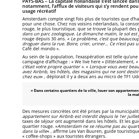
PAYS-BAS – La capitale hollandaise s’est lancée dan
notamment, l’afflux de visiteurs qui s’y rendent pour
usage récréatif
Amsterdam compte vingt fois plus de touristes que d’habi
pour une chose. Chez nos voisins néerlandais, la consomm
rouge, le plus touristique, que se trouve la plupart des 
dans un parc zoologique. Le dimanche matin, le sol est 
rouge depuis 30 ans. «
Le problème, c’est que beaucoup
droguer dans la rue. Boire, crier, uriner… Ce n’est pas
Café del mondo ».
Au sein de la population, l’exaspération est telle qu’un
campagne d’affichage : « We live here » (littéralement, « 
c’était votre propre quartier »
. «
Lorsque vous avez bea
avez Airbnb, les hôtels, des magasins qui ne sont desti
chez eux
« , déplorait il y a deux ans au micro de TF1 Udo
» Dans certains quartiers de la ville, louer son appartement 
la ma
Des mesures concrètes ont été prises par la municipali
appartement sur Airbnb est interdit depuis le 1er juillet
taxes de séjour ont augmenté dans les hôtels. Et les gu
quartier rouge. »
Amsterdam ne se résume pas au quartie
dans la ville
« , affirme Lex Van Buuren, guide touristiq
« coffee-shops » aux touristes étrangers.