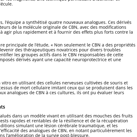
lécule.
és, l’équipe a synthétisé quatre nouveaux analogues. Ces dérivés
teurs de la molécule originale de CBN, avec des modifications
 agir plus rapidement et à fournir des effets plus forts contre la
e principale de l’étude, « Non seulement le CBN a des propriétés
 devenir des thérapeutiques novatrices pour divers troubles
dentifier les groupes actifs dans le CBN responsables de cette
omposés dérivés ayant une capacité neuroprotectrice et une
 vitro en utilisant des cellules nerveuses cultivées de souris et
cessus de mort cellulaire imitant ceux qui se produisent dans les
x analogues de CBN à ces cultures, ils ont pu évaluer leurs
nts
évalués dans un modèle vivant en utilisant des mouches des fruits
sts rapides et rentables de la résilience et de la récupération
itions simulant une lésion cérébrale traumatique, et les
’efficacité des analogues de CBN, en notant particulièrement les
s l’amélioration de la survie post-blessure.