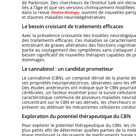
de Parkinson. Des chercheurs de l’Institut Salk ont dé
liés à l’âge et que ses versions chimiquement modifiées 
dans la revue
Redox Biology
, ouvrent de nouvelles pers
et d’autres maladies neurodégénératives.
Le besoin croissant de traitements efficaces
Avec la prévalence croissante des troubles neurologiques
des traitements efficaces. Ces maladies se caractérisen
entraînant de graves altérations des fonctions cognitive
partie au soulagement des symptômes sans s’attaquer à 
besoin significatif de nouvelles thérapies capables de pr
dommages.
Le cannabinol : un candidat prometteur
Le cannabinol (CBN), un composé dérivé de la plante d
ses propriétés neuroprotectrices, observées sans les ef
Des études antérieures ont indiqué que le CBN pourrait 
cérébrales, un facteur essentiel pour la survie cellulai
caractéristique commune de plusieurs maladies neurodég
concentrant sur le CBN et ses dérivés, les chercheurs 
prévenir ou atténuer les mécanismes cellulaires condu
Exploration du potentiel thérapeutique du CBN
Pour explorer le potentiel thérapeutique du CBN, les 
plus petits afin de déterminer quelles parties de la mol
étape impliquait la découverte de médicaments basée su