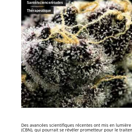
Santé/science/études
Thérapeutique
Des avancées scientifiques récentes ont mis en lumièr
(CBN), qui pourrait se révéler prometteur pour le trait