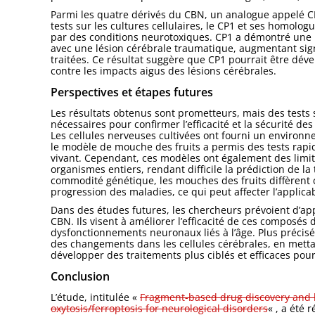
Parmi les quatre dérivés du CBN, un analogue appelé CP
tests sur les cultures cellulaires, le CP1 et ses homolog
par des conditions neurotoxiques. CP1 a démontré une
avec une lésion cérébrale traumatique, augmentant sig
traitées. Ce résultat suggère que CP1 pourrait être dév
contre les impacts aigus des lésions cérébrales.
Perspectives et étapes futures
Les résultats obtenus sont prometteurs, mais des tes
nécessaires pour confirmer l’efficacité et la sécurité d
Les cellules nerveuses cultivées ont fourni un environn
le modèle de mouche des fruits a permis des tests rapi
vivant. Cependant, ces modèles ont également des limit
organismes entiers, rendant difficile la prédiction de 
commodité génétique, les mouches des fruits diffèrent
progression des maladies, ce qui peut affecter l’applica
Dans des études futures, les chercheurs prévoient d’ap
CBN. Ils visent à améliorer l’efficacité de ces composés 
dysfonctionnements neuronaux liés à l’âge. Plus précisé
des changements dans les cellules cérébrales, en mettan
développer des traitements plus ciblés et efficaces pou
Conclusion
L’étude, intitulée «
Fragment-based drug discovery and bi
oxytosis/ferroptosis for neurological disorders
« , a été 