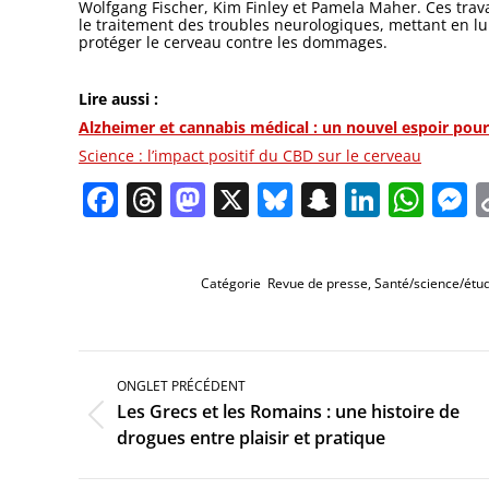
Wolfgang Fischer, Kim Finley et Pamela Maher. Ces tra
le traitement des troubles neurologiques, mettant en l
protéger le cerveau contre les dommages.
Lire aussi :
Alzheimer et cannabis médical : un nouvel espoir pour 
Science : l’impact positif du CBD sur le cerveau
Facebook
Threads
Mastodon
X
Bluesky
Snapchat
Linked
Wha
M
Catégorie
Revue de presse
,
Santé/science/étu
Navigation
de
ONGLET PRÉCÉDENT
commentaire
Les Grecs et les Romains : une histoire de
Onglet
drogues entre plaisir et pratique
précédent