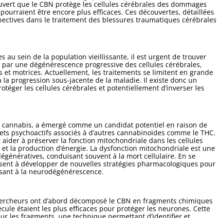
couvert que le CBN protège les cellules cérébrales des dommages
pourraient être encore plus efficaces. Ces découvertes, détaillées
pectives dans le traitement des blessures traumatiques cérébrales
 au sein de la population vieillissante, il est urgent de trouver
t par une dégénérescence progressive des cellules cérébrales,
s et motrices. Actuellement, les traitements se limitent en grande
la progression sous-jacente de la maladie. Il existe donc un
otéger les cellules cérébrales et potentiellement d’inverser les
e cannabis, a émergé comme un candidat potentiel en raison de
fets psychoactifs associés à d’autres cannabinoïdes comme le THC.
aider à préserver la fonction mitochondriale dans les cellules
re et la production d’énergie. La dysfonction mitochondriale est une
énératives, conduisant souvent à la mort cellulaire. En se
visent à développer de nouvelles stratégies pharmacologiques pour
isant à la neurodégénérescence.
chercheurs ont d’abord décomposé le CBN en fragments chimiques
écule étaient les plus efficaces pour protéger les neurones. Cette
r les fragments, une technique permettant d’identifier et