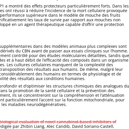
1 a montré des effets protecteurs particulièrement forts. Dans les
ues ont réussi à réduire l’incidence de la mort cellulaire provoquée
 performance supérieure dans le modèle de mouche des fruits
nificativement les taux de survie par rapport aux mouches non
eloppé en un agent thérapeutique capable d’offrir une protection
ts supplémentaires dans des modèles animaux plus complexes sont
es dérivés du CBN avant de passer aux essais cliniques sur l’homme.
ement contrôlé pour des études moléculaires détaillées, tandis qu
des et à haut débit de l’efficacité des composés dans un organisme
es. Les cultures cellulaires manquent de la complexité des
la transposition des résultats aux humains. De même, malgré leur
 considérablement des humains en termes de physiologie et de
bilité des résultats aux conditions humaines.
profondir et d’optimiser les structures chimiques des analogues d
dans la promotion de la santé cellulaire et la prévention des
ment, ils se concentreront sur la compréhension et l’atténuation
t particulièrement l’accent sur la fonction mitochondriale, pour
r les maladies neurodégénératives.
ological evaluation of novel cannabinol-based inhibitors of
rédigée par Zhibin Liang, Alec Candib, David Soriano-Castell,