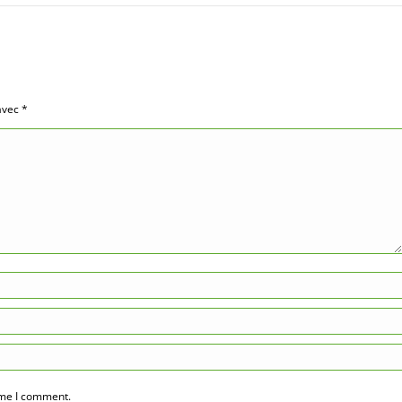
 avec
*
ime I comment.