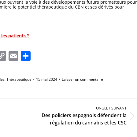
vaux ouvrent la voie à des développements futurs prometteurs pour
umière le potentiel thérapeutique du CBN et ses dérivés pour
les patients ?
In
tsApp
essenger
Copy
Email
Partager
Link
des
,
Thérapeutique
15 mai 2024
Laisser un commentaire
ONGLET SUIVANT
Des policiers espagnols défendent la
Onglet
régulation du cannabis et les CSC
suivant