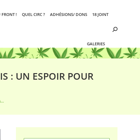
 FRONT !
QUEL CIRC ?
ADHÉSIONS/ DONS
18 JOINT
Search:
GALERIES
S : UN ESPOIR POUR
s…