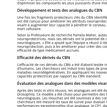
d’optimiser les composants les plus puissants d’une mo
Développement et tests des analogues du CBN
Une fois les fragments protecteurs clés du CBN identifi
ont été conçus pour améliorer les attributs neuroprotec
visant à augmenter leur capacité à pénétrer le cerveau, à
mort cellulaire.
Selon la Professeure de recherche Pamela Maher, auteur
neuroprotectrices, mais ses dérivés ont le potentiel de
neurologiques. » Elle a ajouté que l’équipe a réussi à i
neuroprotection, puis à les améliorer pour créer des c
efficacité de type médicament accrues.
Efficacité des dérivés du CBN
L’efficacité de ces dérivés du CBN a été d’abord testée in
d’humains. Les chercheurs ont induit trois types de pro
maladies neurodégénératives. En appliquant les nouveau
capacités protectrices par rapport au CBN standard.
Évaluation des analogues dans des modèles viva
Après des tests in vitro réussis, les analogues ont été 
Drosophila. Ce modèle a été choisi pour permettre des te
neurologiques. Les mouches ont été soumises à des cond
chercheurs ont mesuré les taux de survie pour évaluer l
performances exceptionnelles d’un analogue, le CP1, dan