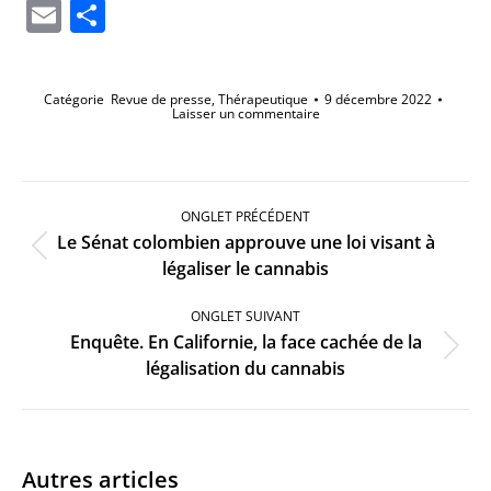
Li
Email
Partager
Catégorie
Revue de presse
,
Thérapeutique
9 décembre 2022
Laisser un commentaire
Navigation
de
ONGLET PRÉCÉDENT
commentaire
Le Sénat colombien approuve une loi visant à
Onglet
légaliser le cannabis
précédent
ONGLET SUIVANT
Enquête. En Californie, la face cachée de la
Onglet
légalisation du cannabis
suivant
Autres articles