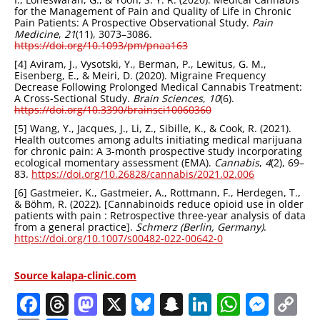
for the Management of Pain and Quality of Life in Chronic
Pain Patients: A Prospective Observational Study.
Pain
Medicine
,
21
(11), 3073–3086.
https://doi.org/10.1093/pm/pnaa163
[4] Aviram, J., Vysotski, Y., Berman, P., Lewitus, G. M.,
Eisenberg, E., & Meiri, D. (2020). Migraine Frequency
Decrease Following Prolonged Medical Cannabis Treatment:
A Cross-Sectional Study.
Brain Sciences
,
10
(6).
https://doi.org/10.3390/brainsci10060360
[5] Wang, Y., Jacques, J., Li, Z., Sibille, K., & Cook, R. (2021).
Health outcomes among adults initiating medical marijuana
for chronic pain: A 3-month prospective study incorporating
ecological momentary assessment (EMA).
Cannabis
,
4
(2), 69–
83.
https://doi.org/10.26828/cannabis/2021.02.006
[6] Gastmeier, K., Gastmeier, A., Rottmann, F., Herdegen, T.,
& Böhm, R. (2022). [Cannabinoids reduce opioid use in older
patients with pain : Retrospective three-year analysis of data
from a general practice].
Schmerz (Berlin, Germany)
.
https://doi.org/10.1007/s00482-022-00642-0
Source kalapa-clinic.com
Facebook
Threads
Mastodon
X
Bluesky
Snapchat
LinkedIn
Whats
Mes
C