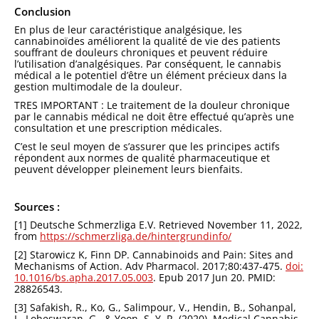
Conclusion
En plus de leur caractéristique analgésique, les
cannabinoïdes améliorent la qualité de vie des patients
souffrant de douleurs chroniques et peuvent réduire
l’utilisation d’analgésiques. Par conséquent, le cannabis
médical a le potentiel d’être un élément précieux dans la
gestion multimodale de la douleur.
TRES IMPORTANT : Le traitement de la douleur chronique
par le cannabis médical ne doit être effectué qu’après une
consultation et une prescription médicales.
C’est le seul moyen de s’assurer que les principes actifs
répondent aux normes de qualité pharmaceutique et
peuvent développer pleinement leurs bienfaits.
Sources :
[1] Deutsche Schmerzliga E.V. Retrieved November 11, 2022,
from
https://schmerzliga.de/hintergrundinfo/
[2] Starowicz K, Finn DP. Cannabinoids and Pain: Sites and
Mechanisms of Action. Adv Pharmacol. 2017;80:437-475.
doi:
10.1016/bs.apha.2017.05.003
. Epub 2017 Jun 20. PMID:
28826543.
[3] Safakish, R., Ko, G., Salimpour, V., Hendin, B., Sohanpal,
I., Loheswaran, G., & Yoon, S. Y. R. (2020). Medical Cannabis