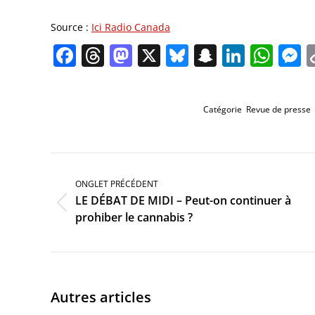
Source :
Ici Radio Canada
Facebook
Threads
Mastodon
X
Bluesky
Snapchat
Linked
Wha
M
Catégorie
Revue de presse
Navigation
de
commentaire
ONGLET PRÉCÉDENT
LE DÉBAT DE MIDI – Peut-on continuer à
Onglet
prohiber le cannabis ?
précédent
Autres articles