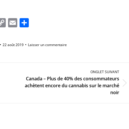
In
tsApp
essenger
Copy
Email
Partager
Link
22 août 2019
Laisser un commentaire
ONGLET SUIVANT
Canada – Plus de 40% des consommateurs
Onglet
achètent encore du cannabis sur le marché
suivant
noir