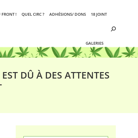
 FRONT !
QUEL CIRC ?
ADHÉSIONS/ DONS
18 JOINT
Search:
GALERIES
EST DÛ À DES ATTENTES
T