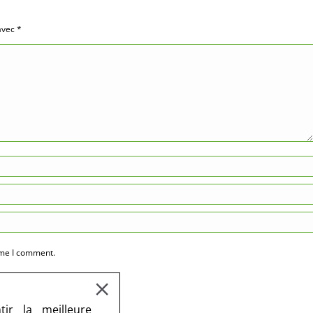
 avec
*
ime I comment.
ir la meilleure