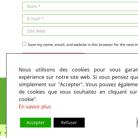
Nom *
E-mail *
Site Web
Save my name, email, and website in this browser for the next t
Publier des commentaires
Nous utilisons des cookies pour vous garant
expérience sur notre site web. Si vous pensez que 
Le CIRC sur les ondes et sur le web
simplement sur "Accepter". Vous pouvez égalemen
de cookies que vous souhaitez en cliquant su
cookie".
En savoir plus
Accepter
Refuser