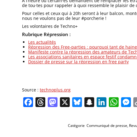
A l’heure où certain·es demandent de remplacer les étr
de tou·tes pour rappeler à quoi ressemble le plaisir de 
Pour celles et ceux qui à 20h seront à leur balcon, mont
nous ne voulons pas de leur #porcherie !
Les volontaires de Techno+
Rubrique Répression :
Les actualités
Répression des Free-parties : pourquoi tant de haine
Manifeste contre la répression des amateurs de Tec
Les associations sanitaires en espace festif condamne
Dossier de presse sur la répression en free party
Source :
technoplus.org
Facebook
Threads
Mastodon
X
Bluesky
Snapchat
Linked
Wha
M
Catégorie
Communiqué de presse
,
Revu