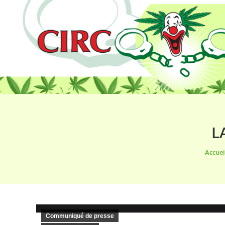
L
Vous ê
Accuei
Communiqué de presse