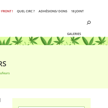
 FRONT !
QUEL CIRC ?
ADHÉSIONS/ DONS
18 JOINT
Search:
GALERIES
RS
eufeurs