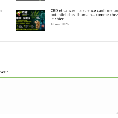
es
CBD et cancer : la science confirme u
potentiel chez l’humain… comme chez
le chien
18 mai 2026
 avec
*