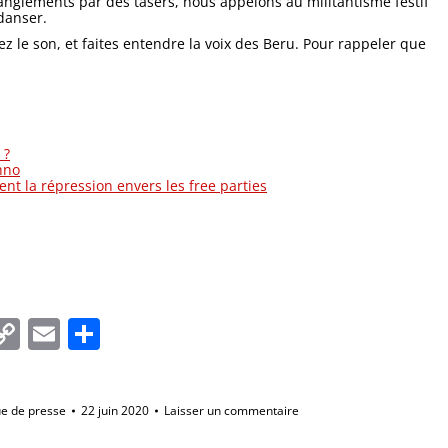
anglements par des tasers, nous appelons au militantisme festif
danser.
ez le son, et faites entendre la voix des Beru. Pour rappeler que
 ?
hno
nt la répression envers les free parties
In
tsApp
essenger
Copy
Email
Partager
Link
e de presse
22 juin 2020
Laisser un commentaire