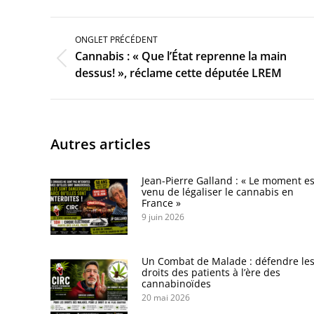
Navigation
de
ONGLET PRÉCÉDENT
commentaire
Cannabis : « Que l’État reprenne la main
Onglet
dessus! », réclame cette députée LREM
précédent
Autres articles
Jean-Pierre Galland : « Le moment es
venu de légaliser le cannabis en
France »
9 juin 2026
Un Combat de Malade : défendre le
droits des patients à l’ère des
cannabinoïdes
20 mai 2026