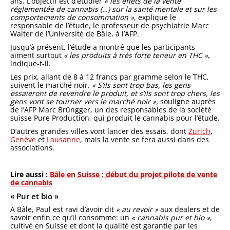
ans. L’objectif est d’étudier
« les effets de la vente
réglementée de cannabis (…) sur la santé mentale et sur les
comportements de consommation »
, explique le
responsable de l’étude, le professeur de psychiatrie Marc
Walter de l’Université de Bâle, à l’AFP.
Jusqu’à présent, l’étude a montré que les participants
aiment surtout
« les produits à très forte teneur en THC »
,
indique-t-il.
Les prix, allant de 8 à 12 francs par gramme selon le THC,
suivent le marché noir.
« S’ils sont trop bas, les gens
essaieront de revendre le produit, et s’ils sont trop chers, les
gens vont se tourner vers le marché noir »,
souligne auprès
de l’AFP Marc Brüngger, un des responsables de la société
suisse Pure Production, qui produit le cannabis pour l’étude.
D’autres grandes villes vont lancer des essais, dont
Zurich
,
Genève
et
Lausanne
, mais la vente se fera aussi dans des
associations.
Lire aussi :
Bâle en Suisse : début du projet pilote de vente
de cannabis
« Pur et bio »
A Bâle, Paul est ravi d’avoir dit
« au revoir »
aux dealers et de
savoir enfin ce qu’il consomme: un
« cannabis pur et bio »
,
cultivé en Suisse et dont la qualité est garantie par les