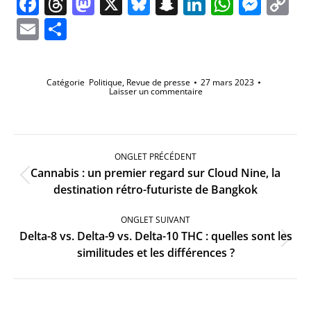
Facebook
Threads
Mastodon
X
Bluesky
Snapchat
LinkedIn
Whats
Mes
C
Li
Email
Partager
Catégorie
Politique
,
Revue de presse
27 mars 2023
Laisser un commentaire
Navigation
de
ONGLET PRÉCÉDENT
commentaire
Cannabis : un premier regard sur Cloud Nine, la
Onglet
destination rétro-futuriste de Bangkok
précédent
ONGLET SUIVANT
Delta-8 vs. Delta-9 vs. Delta-10 THC : quelles sont les
Onglet
similitudes et les différences ?
suivant