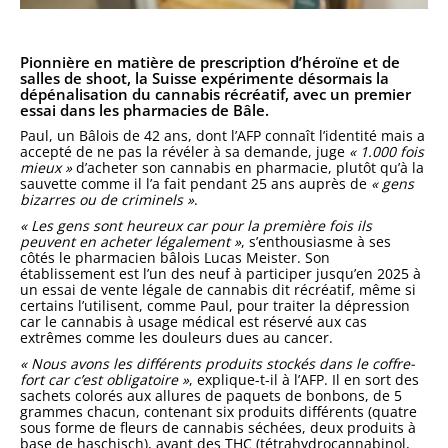
Pionnière en matière de prescription d’héroïne et de
salles de shoot, la Suisse expérimente désormais la
dépénalisation du cannabis récréatif, avec un premier
essai dans les pharmacies de Bâle.
Paul, un Bâlois de 42 ans, dont l’AFP connaît l’identité mais a
accepté de ne pas la révéler à sa demande, juge
« 1.000 fois
mieux »
d’acheter son cannabis en pharmacie, plutôt qu’à la
sauvette comme il l’a fait pendant 25 ans auprès de
« gens
bizarres ou de criminels »
.
« Les gens sont heureux car pour la première fois ils
peuvent en acheter légalement »
, s’enthousiasme à ses
côtés le pharmacien bâlois Lucas Meister. Son
établissement est l’un des neuf à participer jusqu’en 2025 à
un essai de vente légale de cannabis dit récréatif, même si
certains l’utilisent, comme Paul, pour traiter la dépression
car le cannabis à usage médical est réservé aux cas
extrêmes comme les douleurs dues au cancer.
« Nous avons les différents produits stockés dans le coffre-
fort car c’est obligatoire »
, explique-t-il à l’AFP. Il en sort des
sachets colorés aux allures de paquets de bonbons, de 5
grammes chacun, contenant six produits différents (quatre
sous forme de fleurs de cannabis séchées, deux produits à
base de haschisch), ayant des THC (tétrahydrocannabinol,