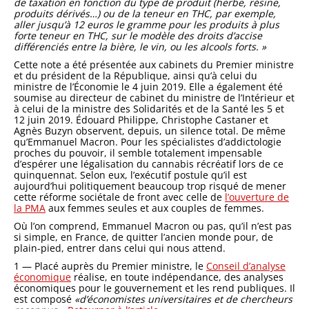
de taxation en fonction du type de produit (herbe, résine,
produits dérivés…) ou de la teneur en THC, par exemple,
aller jusqu’à 12 euros le gramme pour les produits à plus
forte teneur en THC, sur le modèle des droits d’accise
différenciés entre la bière, le vin, ou les alcools forts. »
Cette note a été présentée aux cabinets du Premier ministre
et du président de la République, ainsi qu’à celui du
ministre de l’Économie le 4 juin 2019. Elle a également été
soumise au directeur de cabinet du ministre de l’Intérieur et
à celui de la ministre des Solidarités et de la Santé les 5 et
12 juin 2019. Édouard Philippe, Christophe Castaner et
Agnès Buzyn observent, depuis, un silence total. De même
qu’Emmanuel Macron. Pour les spécialistes d’addictologie
proches du pouvoir, il semble totalement impensable
d’espérer une légalisation du cannabis récréatif lors de ce
quinquennat. Selon eux, l’exécutif postule qu’il est
aujourd’hui politiquement beaucoup trop risqué de mener
cette réforme sociétale de front avec celle de
l’ouverture de
la PMA
aux femmes seules et aux couples de femmes.
Où l’on comprend, Emmanuel Macron ou pas, qu’il n’est pas
si simple, en France, de quitter l’ancien monde pour, de
plain-pied, entrer dans celui qui nous attend.
1 — Placé auprès du Premier ministre, le
Conseil d’analyse
économique
réalise, en toute indépendance, des analyses
économiques pour le gouvernement et les rend publiques. Il
est composé
«d’économistes universitaires et de chercheurs