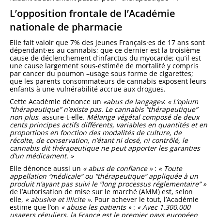
L’opposition frontale de l’Académie
nationale de pharmacie
Elle fait valoir que 7% des jeunes Français·es de 17 ans sont
dépendant·es au cannabis; que ce dernier est la troisième
cause de déclenchement d’infarctus du myocarde; qu’il est
une cause largement sous-estimée de mortalité y compris
par cancer du poumon –usage sous forme de cigarettes;
que les parents consommateurs de cannabis exposent leurs
enfants à une vulnérabilité accrue aux drogues.
Cette Académie dénonce un
«abus de langage»
:
« L’opium
“thérapeutique” n’existe pas. Le cannabis “thérapeutique”
non plus
, assure-t-elle.
Mélange végétal composé de deux
cents principes actifs différents, variables en quantités et en
proportions en fonction des modalités de culture, de
récolte, de conservation, n’étant ni dosé, ni contrôlé, le
cannabis dit thérapeutique ne peut apporter les garanties
d’un médicament. »
Elle dénonce aussi un
« abus de confiance »
:
« Toute
appellation “médicale” ou “thérapeutique” appliquée à un
produit n’ayant pas suivi le “long processus réglementaire” »
de l’Autorisation de mise sur le marché (AMM) est, selon
elle,
« abusive et illicite »
. Pour achever le tout, l’Académie
estime que l’on
« abuse les patients »
:
« Avec 1.300.000
usagers réguliers, la France est le premier pays européen