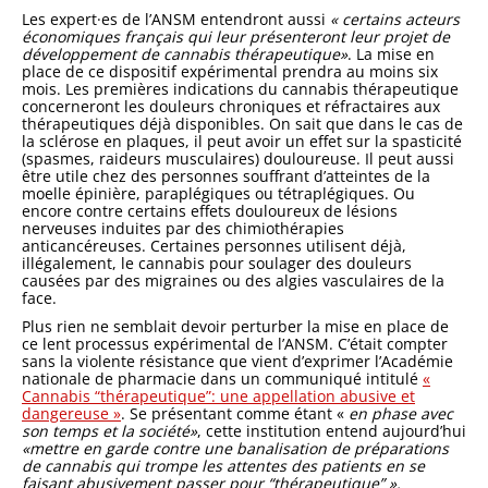
Les expert·es de l’ANSM entendront aussi
« certains acteurs
économiques français qui leur présenteront leur projet de
développement de cannabis thérapeutique»
. La mise en
place de ce dispositif expérimental prendra au moins six
mois. Les premières indications du cannabis thérapeutique
concerneront les douleurs chroniques et réfractaires aux
thérapeutiques déjà disponibles. On sait que dans le cas de
la sclérose en plaques, il peut avoir un effet sur la spasticité
(spasmes, raideurs musculaires) douloureuse. Il peut aussi
être utile chez des personnes souffrant d’atteintes de la
moelle épinière, paraplégiques ou tétraplégiques. Ou
encore contre certains effets douloureux de lésions
nerveuses induites par des chimiothérapies
anticancéreuses. Certaines personnes utilisent déjà,
illégalement, le cannabis pour soulager des douleurs
causées par des migraines ou des algies vasculaires de la
face.
Plus rien ne semblait devoir perturber la mise en place de
ce lent processus expérimental de l’ANSM. C’était compter
sans la violente résistance que vient d’exprimer l’Académie
nationale de pharmacie dans un communiqué intitulé
«
Cannabis “thérapeutique”: une appellation abusive et
dangereuse »
. Se présentant comme étant «
en phase avec
son temps et la société»
, cette institution entend aujourd’hui
«mettre en garde contre une banalisation de préparations
de cannabis qui trompe les attentes des patients en se
faisant abusivement passer pour “thérapeutique” ».