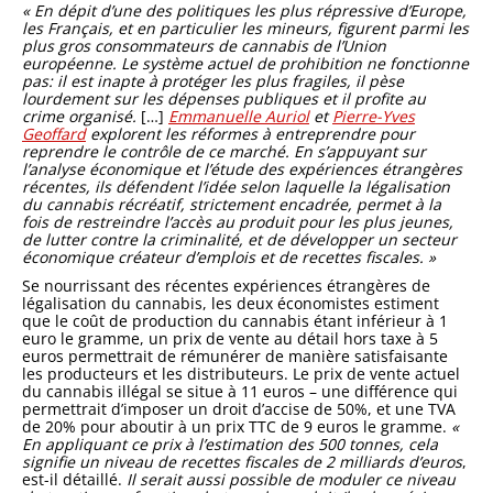
« En dépit d’une des politiques les plus répressive d’Europe,
les Français, et en particulier les mineurs, figurent parmi les
plus gros consommateurs de cannabis de l’Union
européenne. Le système actuel de prohibition ne fonctionne
pas: il est inapte à protéger les plus fragiles, il pèse
lourdement sur les dépenses publiques et il profite au
crime organisé.
[…]
Emmanuelle Auriol
et
Pierre-Yves
Geoffard
explorent les réformes à entreprendre pour
reprendre le contrôle de ce marché. En s’appuyant sur
l’analyse économique et l’étude des expériences étrangères
récentes, ils défendent l’idée selon laquelle la légalisation
du cannabis récréatif, strictement encadrée, permet à la
fois de restreindre l’accès au produit pour les plus jeunes,
de lutter contre la criminalité, et de développer un secteur
économique créateur d’emplois et de recettes fiscales. »
Se nourrissant des récentes expériences étrangères de
légalisation du cannabis, les deux économistes estiment
que le coût de production du cannabis étant inférieur à 1
euro le gramme, un prix de vente au détail hors taxe à 5
euros permettrait de rémunérer de manière satisfaisante
les producteurs et les distributeurs. Le prix de vente actuel
du cannabis illégal se situe à 11 euros – une différence qui
permettrait d’imposer un droit d’accise de 50%, et une TVA
de 20% pour aboutir à un prix TTC de 9 euros le gramme.
«
En appliquant ce prix à l’estimation des 500 tonnes, cela
signifie un niveau de recettes fiscales de 2 milliards d’euros
,
est-il détaillé.
Il serait aussi possible de moduler ce niveau