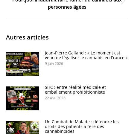
Onglet
personnes âgées
suivant
Autres articles
Jean-Pierre Galland : « Le moment est
venu de légaliser le cannabis en France »
9 juin 2026
SHC : entre réalité médicale et
emballement prohibitionniste
22 mai 2026
Un Combat de Malade : défendre les
droits des patients à l’ère des
cannabinoïdes