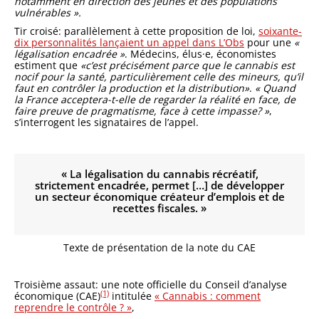
notamment en direction des jeunes et des populations
vulnérables ».
Tir croisé: parallèlement à cette proposition de loi,
soixante-
dix personnalités lançaient un appel dans L’Obs
pour une
«
légalisation encadrée »
. Médecins, élus·e, économistes
estiment que
«c’est précisément parce que le cannabis est
nocif pour la santé, particulièrement celle des mineurs, qu’il
faut en contrôler la production et la
distribution»
.
« Quand
la France acceptera-t-elle de regarder la réalité en face, de
faire preuve de pragmatisme, face à cette impasse? »
,
s’interrogent les signataires de l’appel.
« La légalisation du cannabis récréatif,
strictement encadrée, permet […] de développer
un secteur économique créateur d’emplois et de
recettes fiscales. »
Texte de présentation de la note du CAE
Troisième assaut: une note officielle du Conseil d’analyse
(1)
économique (CAE)
intitulée
« Cannabis : comment
reprendre le contrôle ? »
,