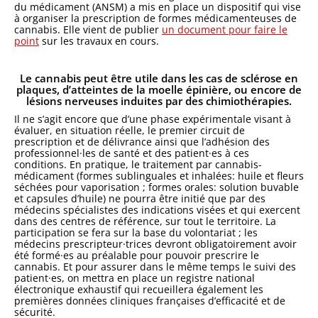
du médicament (ANSM) a mis en place un dispositif qui vise
à organiser la prescription de formes médicamenteuses de
cannabis. Elle vient de publier
un document pour faire le
point
sur les travaux en cours.
Le cannabis peut être utile dans les cas de sclérose en
plaques, d’atteintes de la moelle épinière, ou encore de
lésions nerveuses induites par des chimiothérapies.
Il ne s’agit encore que d’une phase expérimentale visant à
évaluer, en situation réelle, le premier circuit de
prescription et de délivrance ainsi que l’adhésion des
professionnel·les de santé et des patient·es à ces
conditions. En pratique, le traitement par cannabis-
médicament (formes sublinguales et inhalées: huile et fleurs
séchées pour vaporisation ; formes orales: solution buvable
et capsules d’huile) ne pourra être initié que par des
médecins spécialistes des indications visées et qui exercent
dans des centres de référence, sur tout le territoire. La
participation se fera sur la base du volontariat ; les
médecins prescripteur·trices devront obligatoirement avoir
été formé·es au préalable pour pouvoir prescrire le
cannabis. Et pour assurer dans le même temps le suivi des
patient·es, on mettra en place un registre national
électronique exhaustif qui recueillera également les
premières données cliniques françaises d’efficacité et de
sécurité.