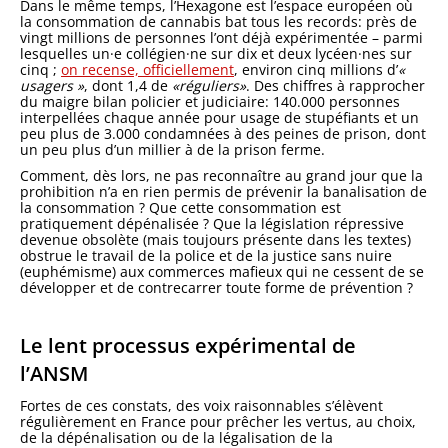
Dans le même temps, l’Hexagone est l’espace européen où
la consommation de cannabis bat tous les records: près de
vingt millions de personnes l’ont déjà expérimentée – parmi
lesquelles un·e collégien·ne sur dix et deux lycéen·nes sur
cinq ;
on recense, officiellement
, environ cinq millions d’
«
usagers »
, dont 1,4 de
«réguliers»
. Des chiffres à rapprocher
du maigre bilan policier et judiciaire: 140.000 personnes
interpellées chaque année pour usage de stupéfiants et un
peu plus de 3.000 condamnées à des peines de prison, dont
un peu plus d’un millier à de la prison ferme.
Comment, dès lors, ne pas reconnaître au grand jour que la
prohibition n’a en rien permis de prévenir la banalisation de
la consommation ? Que cette consommation est
pratiquement dépénalisée ? Que la législation répressive
devenue obsolète (mais toujours présente dans les textes)
obstrue le travail de la police et de la justice sans nuire
(euphémisme) aux commerces mafieux qui ne cessent de se
développer et de contrecarrer toute forme de prévention ?
Le lent processus expérimental de
l’ANSM
Fortes de ces constats, des voix raisonnables s’élèvent
régulièrement en France pour prêcher les vertus, au choix,
de la dépénalisation ou de la légalisation de la