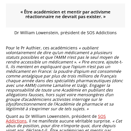
« Être académicien et mentir par activisme
réactionnaire ne devrait pas exister. »
Dr William Lowenstein, président de SOS Addictions
Pour le Pr Authier, ces académiciens
« oublient
volontairement de dire qu’un médicament a plusieurs
statuts possibles et que l’AMM n’est pas le seul moyen de
rendre accessible un médicament »
.
« Pire encore
, ajoute-t-
il,
ils mentent en expliquant que l’opium n’est pas un
médicament en France: la poudre d’opium est consommée
comme antalgique par plus de trois millions de Français
chaque année dans des spécialités pharmaceutiques (donc
avec une AMM) comme Lamaline et Izalgi. Engager la
responsabilité de toute une Académie en publiant des
allégations fausses, hors sujet voire mensongères d’un
groupe d’académiciens activistes interroge sur le
(dys)fonctionnement de l’Académie de pharmacie et sa
légitimité à s’exprimer sur de tels sujets. »
Quant au Dr William Lowenstein, président de
SOS
Addictions
, il ne manifeste aucune véritable surprise.
« Cet
abus de position, pour dire n’importe quoi, dure depuis
vingt ans
, déclare-t-il.
Être académicien et mentir par