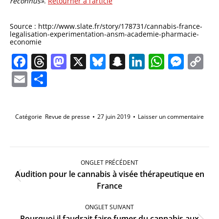
reconnus»
.
Retourner à l’article
Source : http://www.slate.fr/story/178731/cannabis-france-
legalisation-experimentation-ansm-academie-pharmacie-
economie
Facebook
Threads
Mastodon
X
Bluesky
Snapchat
LinkedIn
Whats
Mes
C
Li
Email
Partager
Catégorie
Revue de presse
27 juin 2019
Laisser un commentaire
Navigation
de
ONGLET PRÉCÉDENT
commentaire
Audition pour le cannabis à visée thérapeutique en
Onglet
France
précédent
ONGLET SUIVANT
Pourquoi il faudrait faire fumer du cannabis aux