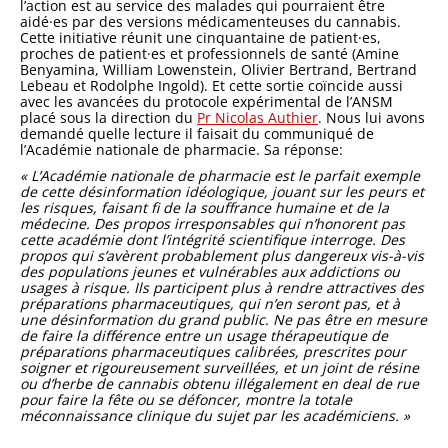
l’action est au service des malades qui pourraient être
aidé·es par des versions médicamenteuses du cannabis.
Cette initiative réunit une cinquantaine de patient·es,
proches de patient·es et professionnels de santé (Amine
Benyamina, William Lowenstein, Olivier Bertrand, Bertrand
Lebeau et Rodolphe Ingold). Et cette sortie coïncide aussi
avec les avancées du protocole expérimental de l’ANSM
placé sous la direction du
Pr Nicolas Authier
. Nous lui avons
demandé quelle lecture il faisait du communiqué de
l’Académie nationale de pharmacie. Sa réponse:
« L’Académie nationale de pharmacie est le parfait exemple
de cette désinformation idéologique, jouant sur les peurs et
les risques, faisant fi de la souffrance humaine et de la
médecine. Des propos irresponsables qui n’honorent pas
cette académie dont l’intégrité scientifique interroge. Des
propos qui s’avèrent probablement plus dangereux vis-à-vis
des populations jeunes et vulnérables aux addictions ou
usages à risque. Ils participent plus à rendre attractives des
préparations pharmaceutiques, qui n’en seront pas, et à
une désinformation du grand public. Ne pas être en mesure
de faire la différence entre un usage thérapeutique de
préparations pharmaceutiques calibrées, prescrites pour
soigner et rigoureusement surveillées, et un joint de résine
ou d’herbe de cannabis obtenu illégalement en deal de rue
pour faire la fête ou se défoncer, montre la totale
méconnaissance clinique du sujet par les académiciens. »