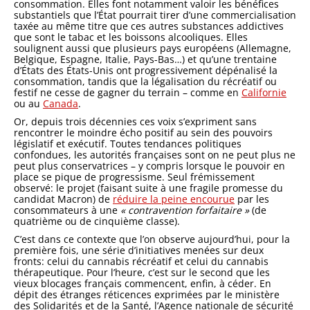
consommation. Elles font notamment valoir les bénéfices
substantiels que l’État pourrait tirer d’une commercialisation
taxée au même titre que ces autres substances addictives
que sont le tabac et les boissons alcooliques. Elles
soulignent aussi que plusieurs pays européens (Allemagne,
Belgique, Espagne, Italie, Pays-Bas…) et qu’une trentaine
d’États des États-Unis ont progressivement dépénalisé la
consommation, tandis que la légalisation du récréatif ou
festif ne cesse de gagner du terrain – comme en
Californie
ou au
Canada
.
Or, depuis trois décennies ces voix s’expriment sans
rencontrer le moindre écho positif au sein des pouvoirs
législatif et exécutif. Toutes tendances politiques
confondues, les autorités françaises sont on ne peut plus ne
peut plus conservatrices – y compris lorsque le pouvoir en
place se pique de progressisme. Seul frémissement
observé: le projet (faisant suite à une fragile promesse du
candidat Macron) de
réduire la peine encourue
par les
consommateurs à une
« contravention forfaitaire »
(de
quatrième ou de cinquième classe).
C’est dans ce contexte que l’on observe aujourd’hui, pour la
première fois, une série d’initiatives menées sur deux
fronts: celui du cannabis récréatif et celui du cannabis
thérapeutique. Pour l’heure, c’est sur le second que les
vieux blocages français commencent, enfin, à céder. En
dépit des étranges réticences exprimées par le ministère
des Solidarités et de la Santé, l’Agence nationale de sécurité