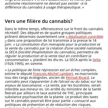
activisme réactionnaire ne devrait pas exister –à la
différence du cannabis à usage thérapeutique. »
Vers une filière du cannabis?
Dans le même temps, effervescence sur le front du cannabis
récréatif. Des député·es de quatre groupes politiques
prônent désormais ouvertement une
« légalisation contrôlée
»
dans une proposition de loi transmise à la presse le 18
juin.
« La constitution d’un monopole pour la production et
la vente du cannabis par la création d’une société nationale,
la SECA (Société d’exploitation du cannabis), permettra de
réguler la production et la vente tout en contrôlant la
consommation »,
plaident les élu·es. La SECA après la
Seita
(1926-1995), en somme.
« La politique de forte répression est un échec complet»,
estime le député
François-Michel Lambert
, ex-macroniste
issu des rangs écologistes, ancien de
Pernod-Ricard
.
Le
cannabis peut s’apparenter à de l’alcool ou du tabac sur les
enjeux de toxicomanie. »
La vente, par les buralistes, serait
interdite aux mineur·es. Un arrêté du ministère de la Santé
fixerait par ailleurs le taux autorisé de THC, principale
substance psychoactive de la plante. Le produit des taxes
sur le cannabis pourrait être pour partie
« consacré aux
politiques de prévention et de réduction des risques,