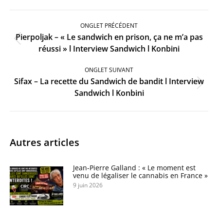
Navigation
de
ONGLET PRÉCÉDENT
commentaire
Pierpoljak – « Le sandwich en prison, ça ne m’a pas
Onglet
réussi » l Interview Sandwich l Konbini
précédent
ONGLET SUIVANT
Sifax – La recette du Sandwich de bandit l Interview
Onglet
Sandwich l Konbini
suivant
Autres articles
Jean-Pierre Galland : « Le moment est
venu de légaliser le cannabis en France »
9 juin 2026