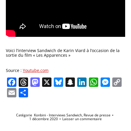
Voici l’interview Sandwich de Karin Viard à l’occasion de la
sortie du film « Les Apparences »
Source :
Youtube.com
Facebook
Threads
Mastodon
X
Bluesky
Snapchat
LinkedIn
Whats
Mes
C
Li
Email
Partager
Catégorie
Konbini - Interviews Sandwich
,
Revue de presse
1 décembre 2020
Laisser un commentaire