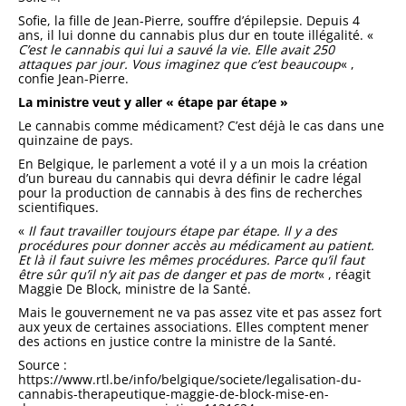
Sofie, la fille de Jean-Pierre, souffre d’épilepsie. Depuis 4
ans, il lui donne du cannabis plus dur en toute illégalité. «
C’est le cannabis qui lui a sauvé la vie. Elle avait 250
attaques par jour. Vous imaginez que c’est beaucoup
« ,
confie Jean-Pierre.
La ministre veut y aller « étape par étape »
Le cannabis comme médicament? C’est déjà le cas dans une
quinzaine de pays.
En Belgique, le parlement a voté il y a un mois la création
d’un bureau du cannabis qui devra définir le cadre légal
pour la production de cannabis à des fins de recherches
scientifiques.
«
Il faut travailler toujours étape par étape. Il y a des
procédures pour donner accès au médicament au patient.
Et là il faut suivre les mêmes procédures. Parce qu’il faut
être sûr qu’il n’y ait pas de danger et pas de mort
« , réagit
Maggie De Block, ministre de la Santé.
Mais le gouvernement ne va pas assez vite et pas assez fort
aux yeux de certaines associations. Elles comptent mener
des actions en justice contre la ministre de la Santé.
Source :
https://www.rtl.be/info/belgique/societe/legalisation-du-
cannabis-therapeutique-maggie-de-block-mise-en-