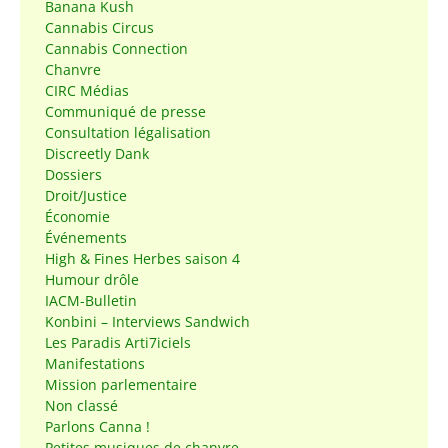
Banana Kush
Cannabis Circus
Cannabis Connection
Chanvre
CIRC Médias
Communiqué de presse
Consultation légalisation
Discreetly Dank
Dossiers
Droit/Justice
Économie
Événements
High & Fines Herbes saison 4
Humour drôle
IACM-Bulletin
Konbini – Interviews Sandwich
Les Paradis Arti7iciels
Manifestations
Mission parlementaire
Non classé
Parlons Canna !
Petites musiques de chanvre