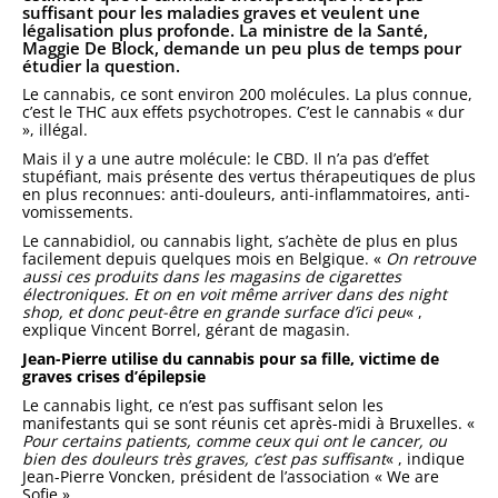
suffisant pour les maladies graves et veulent une
légalisation plus profonde. La ministre de la Santé,
Maggie De Block, demande un peu plus de temps pour
étudier la question.
Le cannabis, ce sont environ 200 molécules. La plus connue,
c’est le THC aux effets psychotropes. C’est le cannabis « dur
», illégal.
Mais il y a une autre molécule: le CBD. Il n’a pas d’effet
stupéfiant, mais présente des vertus thérapeutiques de plus
en plus reconnues: anti-douleurs, anti-inflammatoires, anti-
vomissements.
Le cannabidiol, ou cannabis light, s’achète de plus en plus
facilement depuis quelques mois en Belgique. «
On retrouve
aussi ces produits dans les magasins de cigarettes
électroniques. Et on en voit même arriver dans des night
shop, et donc peut-être en grande surface d’ici peu
« ,
explique Vincent Borrel, gérant de magasin.
Jean-Pierre utilise du cannabis pour sa fille, victime de
graves crises d’épilepsie
Le cannabis light, ce n’est pas suffisant selon les
manifestants qui se sont réunis cet après-midi à Bruxelles. «
Pour certains patients, comme ceux qui ont le cancer, ou
bien des douleurs très graves, c’est pas suffisant
« , indique
Jean-Pierre Voncken, président de l’association « We are
Sofie ».