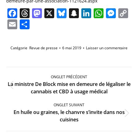
demeure-par-une-association-1121624.aspx
Facebook
Threads
Mastodon
X
Bluesky
Snapchat
LinkedIn
Whats
Mes
C
Li
Email
Partager
Catégorie
Revue de presse
6 mai 2019
Laisser un commentaire
Navigation
de
ONGLET PRÉCÉDENT
commentaire
La ministre De Block mise en demeure de légaliser le
Onglet
cannabis et CBD à usage médical
précédent
ONGLET SUIVANT
En huile ou graines, le chanvre s’invite dans nos
Onglet
cuisines
suivant