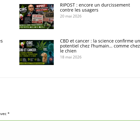
s
RIPOST : encore un durcissement
contre les usagers
20 mai 2026
es
CBD et cancer : la science confirme u
potentiel chez l’humain… comme chez
le chien
18 mai 2026
 avec
*