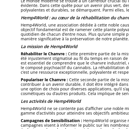
Le monde moderne se trouve à un carrefour crucial où l’i
évidente. Dans cette quête pour un avenir plus vert, 
polyvalentes et durables, se démarquent. Parmi elles, 
Hemp4World : au cœur de la réhabilitation du chan
Hemp4World, une association dédiée à cette noble cause
objectif fondamental est de ramener cette plante polyval
quotidien de chacun d’entre nous. Plus qu’une simple p
manière significative à la préservation de notre planète.
La mission de Hemp4World
Réhabiliter le Chanvre :
Cette première partie de la mi
été injustement stigmatisé au fil du temps en raison de 
est essentiel de comprendre que le chanvre industriel, d
le composé psychoactif du cannabis. La réhabilitation d
c’est une ressource exceptionnelle, polyvalente et resp
Populariser le Chanvre :
Cette seconde partie de la miss
contribuer à un avenir durable, il doit être intégré da
une option de choix pour diverses applications, qu’il s’a
cosmétiques ou d’autres produits. Cela implique de sensi
Les activités de Hemp4World
Hemp4World ne se contente pas d’afficher une noble miss
gamme d’activités pour atteindre ses objectifs ambitieu
Campagnes de Sensibilisation :
Hemp4World organise ré
campagnes visent à informer le public sur les nombreux