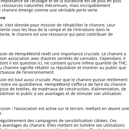
mportance de l’écologie et de la durabilité est de plus en plus
des ressources naturelles méconnues, mais incroyablement
le chanvre émerge comme une véritable perle verte.
vre
, s’est donnée pour mission de réhabiliter le chanvre. Leur
ente sous les feux de la rampe et de l’introduire dans le
lante, le chanvre est une ressource qui peut contribuer de
ssion de Hemp4World revêt une importance cruciale. Le chanvre a
son association avec d’autres variétés de cannabis. Cependant, il
ont il est question ici, ne contient qu’une infime quantité de THC,
u chanvre signifie rétablir sa réputation et montrer au public que
ectueuse de l’environnement.
ion est tout aussi cruciale. Pour que le chanvre puisse réellement
ns notre vie quotidienne. Hemp4World s’efforce de faire du chanvre
gisse de textiles, de matériaux de construction, d’alimentation, de
biliser le public à ses avantages et de stimuler son utilisation.
ion ; l’association est active sur le terrain, mettant en œuvre une
x.
gulièrement des campagnes de sensibilisation ciblées. Ces
 avantages du chanvre. Elles mettent en lumière ses utilisations