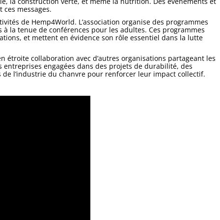
, la construction verte, et même la nutrition. Des événements et
nt ces messages.
tivités de Hemp4World. L’association organise des programmes
oles à la tenue de conférences pour les adultes. Ces programmes
ations, et mettent en évidence son rôle essentiel dans la lutte
 étroite collaboration avec d’autres organisations partageant les
s entreprises engagées dans des projets de durabilité, des
 de l’industrie du chanvre pour renforcer leur impact collectif.