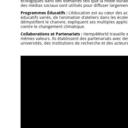
écologiques dans des domaines tels que la mode durable
des médias sociaux sont utilisés pour diffuser largeme
Programmes Éducatifs :
L’éducation est au cœur des ac
éducatifs variés, de l’animation d’ateliers dans les éc
démystifient le chanvre, expliquent ses multiples applic
contre le changement climatique.
Collaborations et Partenariats :
Hemp4World travaille en
mêmes valeurs. Ils établissent des partenariats avec de
universités, des institutions de recherche et des acteurs