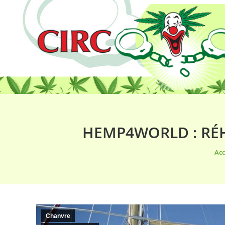
HEMP4WORLD : RÉH
Vou
Acc
Chanvre