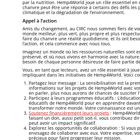
par la nutrition. Hemp4World joue un rôle essentiel e
chanvre peut être une réponse à certains des défis le
climatique et la dégradation de l’environnement.
Appel à l’action
Amis du changement, au CIRC nous sommes fiers de vous
monde meilleur, plus vert, plus propre et plus respec
faire du chanvre une réalité quotidienne, et ils ont bes
l’action, et cela commence avec nous tous.
Imaginez un monde où les ressources naturelles sont e
préservé, et où nous vivons en harmonie avec la nature.
besoin de chaque personne désireuse de faire partie de 
Vous, en tant que lecteurs, avez un rôle essentiel à jou
impliquant dans les initiatives de Hemp4World. Voici 
Partagez leur message : La sensibilisation est la pr
informations sur les projets de Hemp4World avec vos
en parler, plus nous aurons de chances de susciter l’i
Participez à leurs programmes éducatifs : L’éducati
éducatifs de Hemp4World pour en apprendre davantag
transformer notre monde. Votre connaissance est u
Soutenez financièrement leurs projets
: Hemp4World a
faisant un don, aussi petit soit-il, vous contribuez 
peut avoir un impact significatif.
Explorez les opportunités de collaboration : Si vou
envisagez de collaborer avec eux. Votre expertise, 
précieux pour faire progresser leur mission.