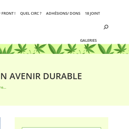
 FRONT !
QUEL CIRC ?
ADHÉSIONS/ DONS
18 JOINT
Search:
GALERIES
UN AVENIR DURABLE
vre…