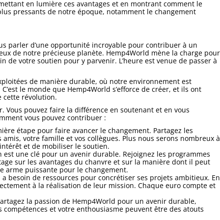
n mettant en lumière ces avantages et en montrant comment le
s plus pressants de notre époque, notamment le changement
 parler d’une opportunité incroyable pour contribuer à un
tueux de notre précieuse planète. Hemp4World mène la charge pour
oin de votre soutien pour y parvenir. L’heure est venue de passer à
xploitées de manière durable, où notre environnement est
 C’est le monde que Hemp4World s’efforce de créer, et ils ont
cette révolution.
er. Vous pouvez faire la différence en soutenant et en vous
comment vous pouvez contribuer :
emière étape pour faire avancer le changement. Partagez les
 amis, votre famille et vos collègues. Plus nous serons nombreux à
ntérêt et de mobiliser le soutien.
on est une clé pour un avenir durable. Rejoignez les programmes
e sur les avantages du chanvre et sur la manière dont il peut
ne arme puissante pour le changement.
 besoin de ressources pour concrétiser ses projets ambitieux. En
directement à la réalisation de leur mission. Chaque euro compte et
s partagez la passion de Hemp4World pour un avenir durable,
vos compétences et votre enthousiasme peuvent être des atouts