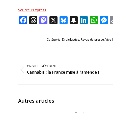
Source L’Express
Facebook
Threads
Mastodon
X
Bluesky
Snapchat
Linked
Wha
M
Catégorie
Droit/Justice
,
Revue de presse
,
Vive 
Navigation
de
commentaire
ONGLET PRÉCÉDENT
Onglet
Cannabis : la France mise à l’amende !
précédent
Autres articles