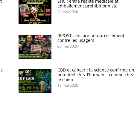
t
SHC : entre réalité médicale et
emballement prohibitionniste
22 mai 2026
s
RIPOST : encore un durcissement
contre les usagers
20 mai 2026
es
CBD et cancer : la science confirme u
potentiel chez l’humain… comme chez
le chien
18 mai 2026