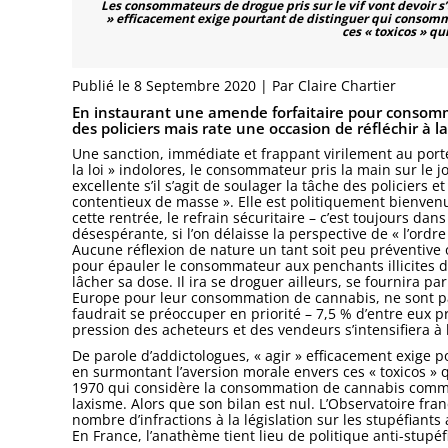
Les consommateurs de drogue pris sur le vif vont devoir s
» efficacement exige pourtant de distinguer qui consomm
ces « toxicos » qu
Publié le 8 Septembre 2020 | Par Claire Chartier
En instaurant une amende forfaitaire pour consomm
des policiers mais rate une occasion de réfléchir à l
Une sanction, immédiate et frappant virilement au porte
la loi » indolores, le consommateur pris la main sur le 
excellente s’il s’agit de soulager la tâche des policier
contentieux de masse ». Elle est politiquement bienvenu
cette rentrée, le refrain sécuritaire – c’est toujours dan
désespérante, si l’on délaisse la perspective de « l’ordre
Aucune réflexion de nature un tant soit peu préventive
pour épauler le consommateur aux penchants illicites don
lâcher sa dose. Il ira se droguer ailleurs, se fournira pa
Europe pour leur consommation de cannabis, ne sont pas
faudrait se préoccuper en priorité – 7,5 % d’entre eux 
pression des acheteurs et des vendeurs s’intensifiera à 
De parole d’addictologues, « agir » efficacement exige 
en surmontant l’aversion morale envers ces « toxicos » qui
1970 qui considère la consommation de cannabis comme 
laxisme. Alors que son bilan est nul. L’Observatoire fr
nombre d’infractions à la législation sur les stupéfiants
En France, l’anathème tient lieu de politique anti-stupé