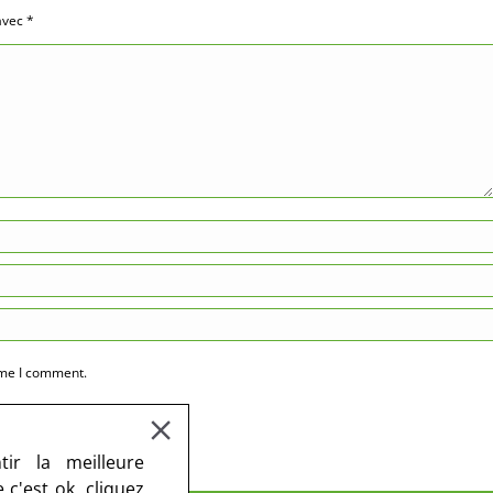
 avec
*
ime I comment.
ir la meilleure
c'est ok, cliquez