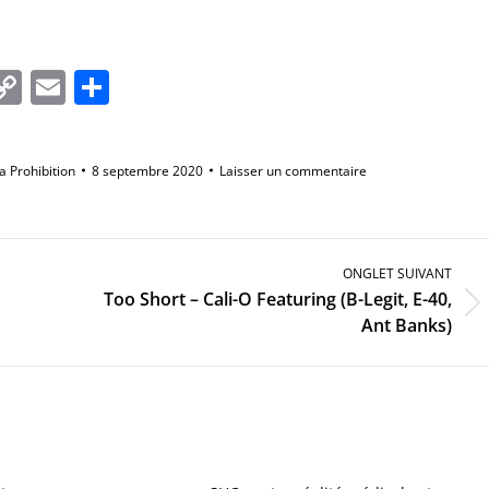
In
tsApp
essenger
Copy
Email
Partager
Link
la Prohibition
8 septembre 2020
Laisser un commentaire
ONGLET SUIVANT
Too Short – Cali-O Featuring (B-Legit, E-40,
Onglet
Ant Banks)
suivant