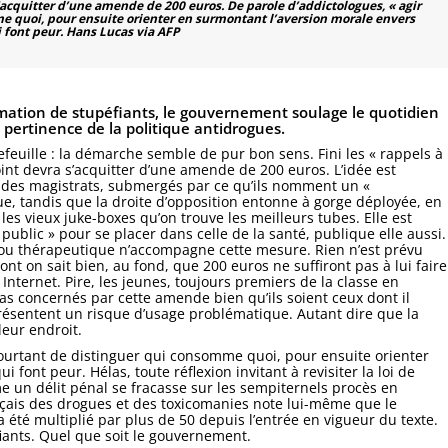
’acquitter d’une amende de 200 euros. De parole d’addictologues, « agir
e quoi, pour ensuite orienter en surmontant l’aversion morale envers
i font peur. Hans Lucas via AFP
ation de stupéfiants, le gouvernement soulage le quotidien
a pertinence de la politique antidrogues.
feuille : la démarche semble de pur bon sens. Fini les « rappels à
joint devra s’acquitter d’une amende de 200 euros. L’idée est
s et des magistrats, submergés par ce qu’ils nomment un «
e, tandis que la droite d’opposition entonne à gorge déployée, en
s les vieux juke-boxes qu’on trouve les meilleurs tubes. Elle est
 public » pour se placer dans celle de la santé, publique elle aussi.
 ou thérapeutique n’accompagne cette mesure. Rien n’est prévu
t on sait bien, au fond, que 200 euros ne suffiront pas à lui faire
r Internet. Pire, les jeunes, toujours premiers de la classe en
 concernés par cette amende bien qu’ils soient ceux dont il
présentent un risque d’usage problématique. Autant dire que la
leur endroit.
pourtant de distinguer qui consomme quoi, pour ensuite orienter
 font peur. Hélas, toute réflexion invitant à revisiter la loi de
un délit pénal se fracasse sur les sempiternels procès en
ançais des drogues et des toxicomanies note lui-même que le
 a été multiplié par plus de 50 depuis l’entrée en vigueur du texte.
fiants. Quel que soit le gouvernement.