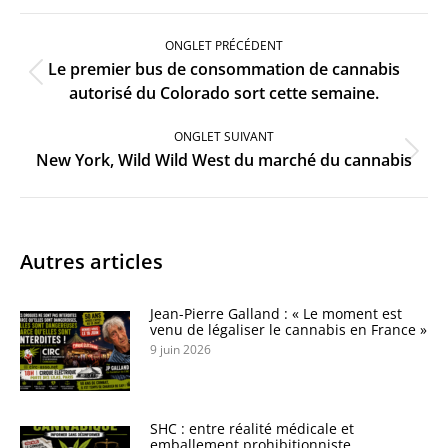
Navigation
de
ONGLET PRÉCÉDENT
commentaire
Le premier bus de consommation de cannabis
Onglet
autorisé du Colorado sort cette semaine.
précédent
ONGLET SUIVANT
Onglet
New York, Wild Wild West du marché du cannabis
suivant
Autres articles
Jean-Pierre Galland : « Le moment est
venu de légaliser le cannabis en France »
9 juin 2026
SHC : entre réalité médicale et
emballement prohibitionniste