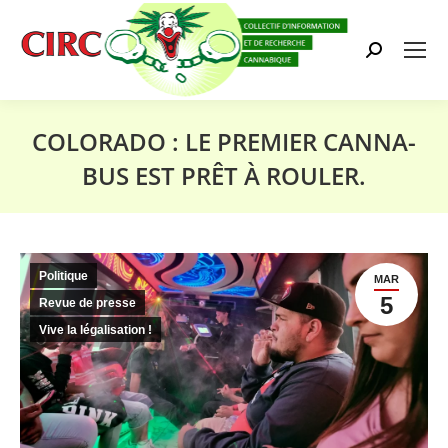
Search:
COLORADO : LE PREMIER CANNA-
BUS EST PRÊT À ROULER.
Vous êtes ici :
Politique
MAR
5
Revue de presse
Vive la légalisation !