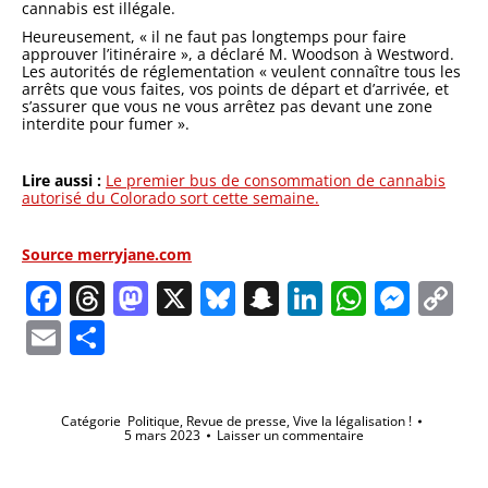
cannabis est illégale.
Heureusement, « il ne faut pas longtemps pour faire
approuver l’itinéraire », a déclaré M. Woodson à Westword.
Les autorités de réglementation « veulent connaître tous les
arrêts que vous faites, vos points de départ et d’arrivée, et
s’assurer que vous ne vous arrêtez pas devant une zone
interdite pour fumer ».
Lire aussi :
Le premier bus de consommation de cannabis
autorisé du Colorado sort cette semaine.
Source merryjane.com
Facebook
Threads
Mastodon
X
Bluesky
Snapchat
LinkedIn
Whats
Mes
C
Li
Email
Partager
Catégorie
Politique
,
Revue de presse
,
Vive la légalisation !
5 mars 2023
Laisser un commentaire