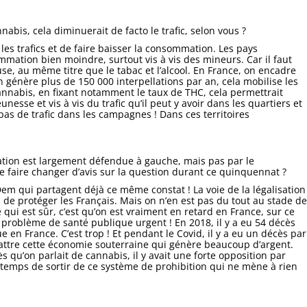
abis, cela diminuerait de facto le trafic, selon vous ?
les trafics et de faire baisser la consommation. Les pays
mmation bien moindre, surtout vis à vis des mineurs. Car il faut
e, au même titre que le tabac et l’alcool. En France, on encadre
on génère plus de 150 000 interpellations par an, cela mobilise les
 cannabis, en fixant notamment le taux de THC, cela permettrait
unesse et vis à vis du trafic qu’il peut y avoir dans les quartiers et
 pas de trafic dans les campagnes ! Dans ces territoires
sation est largement défendue à gauche, mais pas par le
 faire changer d’avis sur la question durant ce quinquennat ?
em qui partagent déjà ce même constat ! La voie de la légalisation
n de protéger les Français. Mais on n’en est pas du tout au stade de
 qui est sûr, c’est qu’on est vraiment en retard en France, sur ce
un problème de santé publique urgent ! En 2018, il y a eu 54 décès
 en France. C’est trop ! Et pendant le Covid, il y a eu un décès par
battre cette économie souterraine qui génère beaucoup d’argent.
ès qu’on parlait de cannabis, il y avait une forte opposition par
temps de sortir de ce système de prohibition qui ne mène à rien