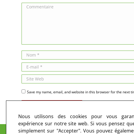
Commentaire
Nom *
E-mail *
Site Web
Save my name, email, and website in this browser for the next t
Publier des commentaires
Nous utilisons des cookies pour vous garant
expérience sur notre site web. Si vous pensez que 
Le CIRC sur les ondes et sur le web
simplement sur "Accepter". Vous pouvez égalemen