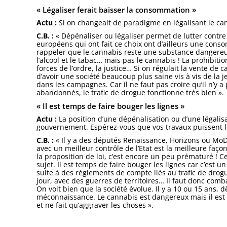
« Légaliser ferait baisser la consommation »
Actu :
Si on changeait de paradigme en légalisant le cann
C.B. :
« Dépénaliser ou légaliser permet de lutter contre 
européens qui ont fait ce choix ont d’ailleurs une conso
rappeler que le cannabis reste une substance dangereus
l’alcool et le tabac… mais pas le cannabis ! La prohibiti
forces de l’ordre, la justice… Si on régulait la vente de
d’avoir une société beaucoup plus saine vis à vis de la je
dans les campagnes. Car il ne faut pas croire qu’il n’y a
abandonnés, le trafic de drogue fonctionne très bien ».
« Il est temps de faire bouger les lignes »
Actu :
La position d’une dépénalisation ou d’une légali
gouvernement. Espérez-vous que vos travaux puissent le
C.B. :
« Il y a des députés Renaissance, Horizons ou MoD
avec un meilleur contrôle de l’Etat est la meilleure faço
la proposition de loi, c’est encore un peu prématuré ! Ce
sujet. Il est temps de faire bouger les lignes car c’est 
suite à des règlements de compte liés au trafic de drogue
jour, avec des guerres de territoires… Il faut donc com
On voit bien que la société évolue. Il y a 10 ou 15 ans, d
méconnaissance. Le cannabis est dangereux mais il est 
et ne fait qu’aggraver les choses ».