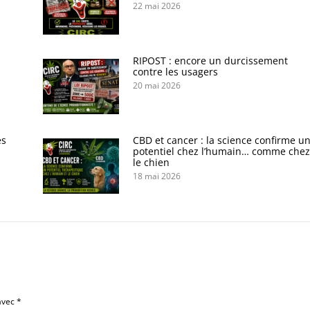
22 mai 2026
s
RIPOST : encore un durcissement
contre les usagers
20 mai 2026
es
CBD et cancer : la science confirme u
potentiel chez l’humain… comme chez
le chien
18 mai 2026
 avec
*