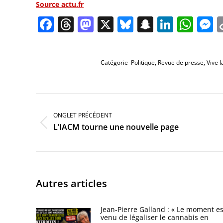
Source actu.fr
Facebook
Threads
Mastodon
X
Bluesky
Snapchat
Linked
Wha
M
Catégorie
Politique
,
Revue de presse
,
Vive l
Navigation
de
commentaire
ONGLET PRÉCÉDENT
Onglet
L’IACM tourne une nouvelle page
précédent
Autres articles
Jean-Pierre Galland : « Le moment es
venu de légaliser le cannabis en