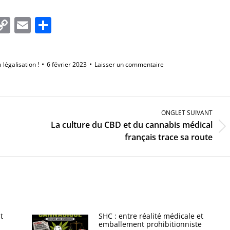
In
tsApp
essenger
Copy
Email
Partager
Link
a légalisation !
6 février 2023
Laisser un commentaire
ONGLET SUIVANT
La culture du CBD et du cannabis médical
Onglet
français trace sa route
suivant
t
SHC : entre réalité médicale et
emballement prohibitionniste