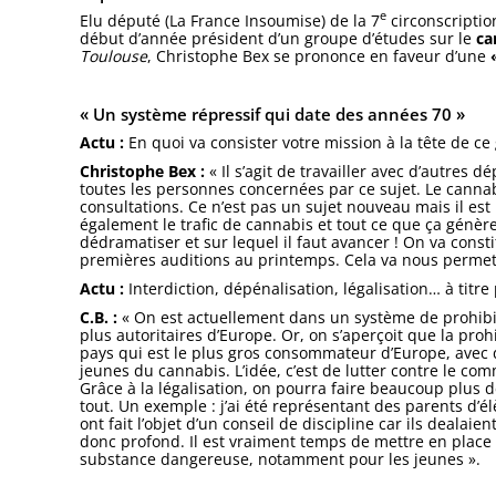
e
Elu député (La France Insoumise) de la 7
circonscripti
début d’année président d’un groupe d’études sur le
ca
Toulouse
, Christophe Bex se prononce en faveur d’une
« Un système répressif qui date des années 70 »
Actu :
En quoi va consister votre mission à la tête de ce
Christophe Bex :
« Il s’agit de travailler avec d’autres
toutes les personnes concernées par ce sujet. Le cannabis
consultations. Ce n’est pas un sujet nouveau mais il est
également le trafic de cannabis et tout ce que ça génère. 
dédramatiser et sur lequel il faut avancer ! On va const
premières auditions au printemps. Cela va nous permett
Actu :
Interdiction, dépénalisation, légalisation… à titr
C.B. :
« On est actuellement dans un système de prohibiti
plus autoritaires d’Europe. Or, on s’aperçoit que la proh
pays qui est le plus gros consommateur d’Europe, avec 
jeunes du cannabis. L’idée, c’est de lutter contre le com
Grâce à la légalisation, on pourra faire beaucoup plus 
tout. Un exemple : j’ai été représentant des parents d’
ont fait l’objet d’un conseil de discipline car ils dealaie
donc profond. Il est vraiment temps de mettre en place 
substance dangereuse, notamment pour les jeunes ».