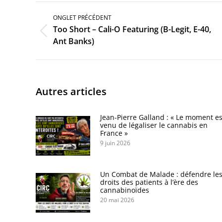
Navigation
de
ONGLET PRÉCÉDENT
commentaire
Too Short – Cali-O Featuring (B-Legit, E-40,
Onglet
Ant Banks)
précédent
Autres articles
Jean-Pierre Galland : « Le moment es
venu de légaliser le cannabis en
France »
9 juin 2026
Un Combat de Malade : défendre le
droits des patients à l’ère des
cannabinoïdes
20 mai 2026