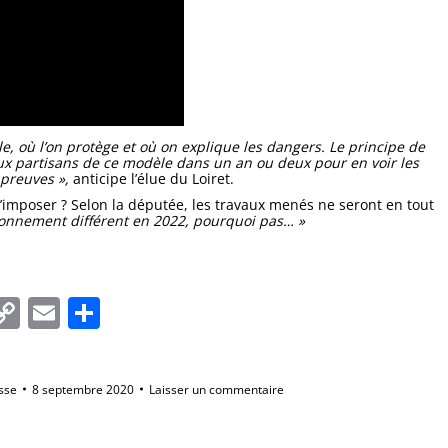
le, où l’on protège et où on explique les dangers. Le principe de
aux partisans de ce modèle dans un an ou deux pour en voir les
 preuves »,
anticipe l’élue du Loiret.
s’imposer ? Selon la députée, les travaux menés ne seront en tout
tionnement différent en 2022, pourquoi pas… »
In
tsApp
essenger
Copy
Email
Partager
Link
sse
8 septembre 2020
Laisser un commentaire