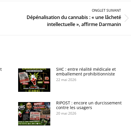
ONGLET SUIVANT
Dépénalisation du cannabis : « une lâcheté
Onglet
intellectuelle », affirme Darmanin
suivant
t
SHC : entre réalité médicale et
emballement prohibitionniste
22 mai 2026
s
RIPOST : encore un durcissement
contre les usagers
20 mai 2026