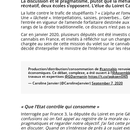
La discussion et le pragmatisme, plutôt que la méfia
récréatif, deux écoles s’opposent. L’élue du Loiret C
La lutte contre le trafic de stupéfiants ?
« L’alpha et l’om
Une
« lâcheté »
. Interpellations, saisies, proverbes…
l’entrée en vigueur de l’amende forfaitaire destinée aux
rangs de la droite traditionnelle, ce discours n’est pas
Car en janvier 2020, plusieurs députés ont été investis
cannabis en France, et invités à réfléchir sur un chang
chargée au sein de cette mission du volet sur le cannabi
décidé d’interpeller le ministre de l’Intérieur sur les ré
Production/distribution/consommation de
#cannabis
renvoie
économiques. Ce débat, complexe, a été ouvert à l’
@Assembl
travaux et expertises
@GDarmanin
https://t.co/pqkqen0Xl5
— Caroline Janvier (@CarolineJanvier)
September 7, 2020
« Que l’Etat contrôle qui consomme »
Interrogée par France 3, la députée du Loiret en prie 
confusions où on fait appel au registre de la morale ou d
pragmatiques et regarder notre objectif. J’ai fait cette 
en discuter. Quand on s’intéresse de près à ce sujet e