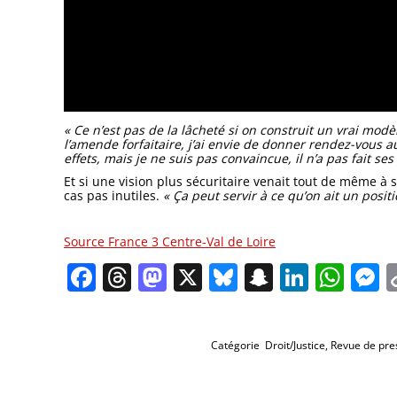
« Ce n’est pas de la lâcheté si on construit un vrai modè
l’amende forfaitaire, j’ai envie de donner rendez-vous 
effets, mais je ne suis pas convaincue, il n’a pas fait ses
Et si une vision plus sécuritaire venait tout de même à 
cas pas inutiles.
« Ça peut servir à ce qu’on ait un posi
Source France 3 Centre-Val de Loire
Facebook
Threads
Mastodon
X
Bluesky
Snapchat
Linked
Wha
M
Catégorie
Droit/Justice
,
Revue de pre