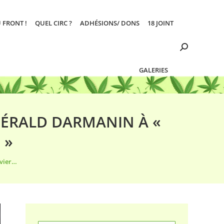
 FRONT !
QUEL CIRC ?
ADHÉSIONS/ DONS
18 JOINT
Search:
GALERIES
 GÉRALD DARMANIN À «
 »
nvier…