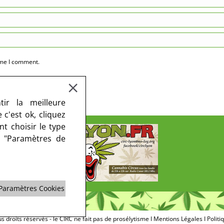
ime I comment.
ir la meilleure
c'est ok, cliquez
t choisir le type
r "Paramètres de
Paramètres Cookies
 droits réservés - le CIRC ne fait pas de prosélytisme I
Mentions Légales
I
Politi