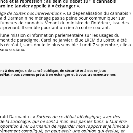
nce et la répression : au sein du débat sur le cannabis
aroline Janvier appelle à « échanger ».
éga de toutes nos interventions »
. La dépénalisation du cannabis ?
 Gérald Darmanin ne ménage pas sa peine pour communiquer sur
 fumeurs de cannabis. Venant du ministre de l’Intérieur, issu des
 surprenant. Il semble pourtant un rien à contre-courant.
 d’une mission d’information parlementaire sur les usages du
ement de paradigme. Caroline Janvier, élue LREM du Loiret, a été
s récréatif, sans doute le plus sensible. Lundi 7 septembre, elle a
seaux sociaux.
nt à des enjeux de santé publique, de sécurité et à des enjeux
eeNat
, nous sommes prêts à en échanger et à vous transmettre nos
Gérald Darmanin :
« Sortons de ce débat idéologique, avec des
e la sociologie, qui ne sont à mon avis pas les bons. Il faut être
proposition à Mr Darmanin de regarder mon rapport et je l’invite à
xtrêmement compliqué, on peut avoir une opinion qui évolue, et