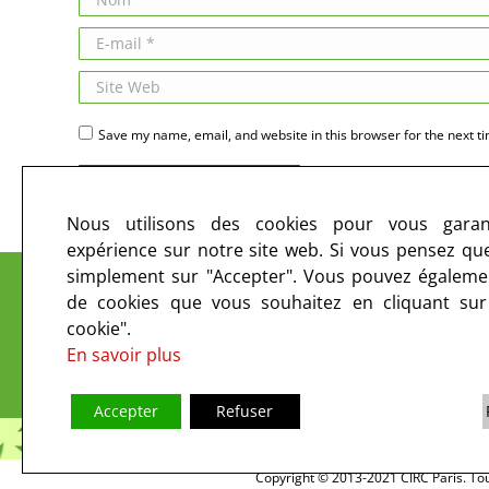
E-mail *
Site Web
Save my name, email, and website in this browser for the next t
Publier des commentaires
Nous utilisons des cookies pour vous garant
expérience sur notre site web. Si vous pensez que 
Le CIRC sur les ondes et sur le web
simplement sur "Accepter". Vous pouvez égalemen
de cookies que vous souhaitez en cliquant su
cookie".
En savoir plus
Accepter
Refuser
Copyright © 2013-2021 CIRC Paris. Tous