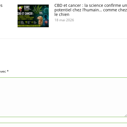
es
CBD et cancer : la science confirme u
potentiel chez l’humain… comme chez
le chien
18 mai 2026
 avec
*