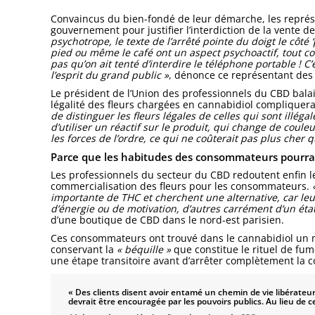
Convaincus du bien-fondé de leur démarche, les représ
gouvernement pour justifier l’interdiction de la vente d
psychotrope, le texte de l’arrêté pointe du doigt le côté ‘
pied ou même le café ont un aspect psychoactif, tout com
pas qu’on ait tenté d’interdire le téléphone portable
! C
l’esprit du grand public »
, dénonce ce représentant des
Le président de l’Union des professionnels du CBD balai
légalité des fleurs chargées en cannabidiol compliquerai
de distinguer les fleurs légales de celles qui sont illégale
d’utiliser un réactif sur le produit, qui change de coule
les forces de l’ordre, ce qui ne coûterait pas plus cher q
Parce que les habitudes des consommateurs pourra
Les professionnels du secteur du CBD redoutent enfin le
commercialisation des fleurs pour les consommateurs.
«
importante de THC et cherchent une alternative, car le
d’énergie ou de motivation, d’autres carrément d’un éta
d’une boutique de CBD dans le nord-est parisien.
Ces consommateurs ont trouvé dans le cannabidiol un mo
conservant la
« béquille »
que constitue le rituel de fum
une étape transitoire avant d’arrêter complètement la 
« Des clients disent avoir entamé un chemin de vie libérate
devrait être encouragée par les pouvoirs publics. Au lieu de ce