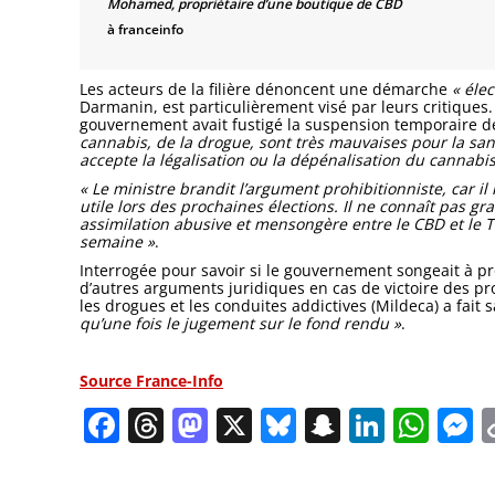
Mohamed, propriétaire d’une boutique de CBD
à franceinfo
Les acteurs de la filière dénoncent une démarche
« élec
Darmanin, est particulièrement visé par leurs critiques.
gouvernement avait fustigé la suspension temporaire d
cannabis, de la drogue, sont très mauvaises pour la san
accepte la légalisation ou la dépénalisation du cannabis
« Le ministre brandit l’argument prohibitionniste, car il
utile lors des prochaines élections. Il ne connaît pas gra
assimilation abusive et mensongère entre le CBD et le 
semaine »
.
Interrogée pour savoir si le gouvernement songeait à pr
d’autres arguments juridiques en cas de victoire des pro
les drogues et les conduites addictives (Mildeca) a fait
qu’une fois le jugement sur le fond rendu »
.
Source France-Info
Facebook
Threads
Mastodon
X
Bluesky
Snapchat
Linked
Wha
M