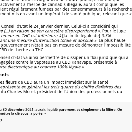
lfactivement à l’herbe de cannabis illégale, aurait compliqué les
étaient régulièrement fumées par des consommateurs à la recherche
galement mis en avant un impératif de santé publique, relevant que
«
onseil d’Etat le 24 janvier dernier. Celui-ci a considéré qu’il
re (…) en raison de son caractère disproportionné »
. Pour le juge
a teneur en THC est inférieure à
[la limite légale de]
0,3%
iant une mesure d’interdiction totale et absolue »
. La plus haute
e gouvernement n’était pas en mesure de démontrer l’impossibilité
 CBD de l’herbe au THC.
nseil d’Etat va ainsi permettre de dissiper un flou juridique qui a
ngagées contre la vapoteuse au CBD Kanavape, présentée à
ette électronique au chanvre 100% légale »
.
ants
 des fleurs de CBD aura un impact immédiat sur la santé
eprésente en général les trois quarts du chiffre d’affaires des
info Charles Morel, président de l’Union des professionnels du
 du 30 décembre 2021, aurait liquidé purement et simplement la filière. On
ettre la clé sous la porte. »
BD