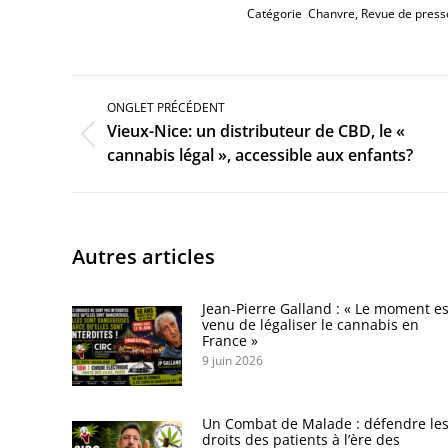
Catégorie
Chanvre
,
Revue de press
Navigation
de
ONGLET PRÉCÉDENT
commentaire
Vieux-Nice: un distributeur de CBD, le «
Onglet
cannabis légal », accessible aux enfants?
précédent
Autres articles
Jean-Pierre Galland : « Le moment es
venu de légaliser le cannabis en
France »
9 juin 2026
Un Combat de Malade : défendre le
droits des patients à l’ère des