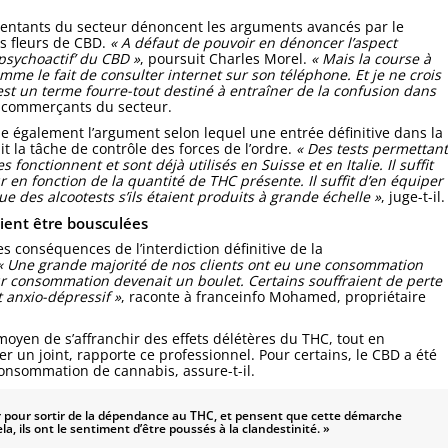
entants du secteur dénoncent les arguments avancés par le
es fleurs de CBD.
« A défaut de pouvoir en dénoncer l’aspect
psychoactif’
du CBD »
, poursuit Charles Morel.
« Mais la course à
me le fait de consulter internet sur son téléphone. Et je ne crois
’est un terme fourre-tout destiné à entraîner de la confusion dans
 commerçants du secteur.
e également l’argument selon lequel une entrée définitive dans la
t la tâche de contrôle des forces de l’ordre.
« Des tests permettant
s fonctionnent et sont déjà utilisés en Suisse et en Italie. Il suffit
ur en fonction de la quantité de THC présente. Il suffit d’en équiper
ue des alcootests s’ils étaient produits à grande échelle »
, juge-t-il.
ient être bousculées
s conséquences de l’interdiction définitive de la
 Une grande majorité de nos clients ont eu une consommation
ur consommation devenait un boulet. Certains souffraient de perte
t anxio-dépressif »
, raconte à franceinfo Mohamed, propriétaire
yen de s’affranchir des effets délétères du THC, tout en
er un joint, rapporte ce professionnel. Pour certains, le CBD a été
consommation de cannabis, assure-t-il.
ur pour sortir de la dépendance au THC, et pensent que cette démarche
la, ils ont le sentiment d’être poussés à la clandestinité. »