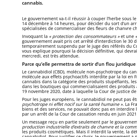
cannabis.
Le gouvernement va-t-il réussir à couper l’herbe sous 
14 décembre à 14 heures, pour décider du sort d’un arr
spécialisées de commercialiser des fleurs de chanvre c
Invoquant la
« protection des consommateurs »
et une
gouvernement avait pris cet arrêté d’interdiction le 30 
temporairement suspendu par le juge des référés du Con
vous explique pourquoi la décision définitive, qui devra
mercredi, est très attendue.
Parce qu’elle permettra de sortir d’un flou juridique
Le cannabidiol (CBD), molécule non-psychotrope du canna
molécule aux effets psychoactifs interdite par la loi en 
cannabis dans la catégorie des produits stupéfiants, les
dans les boutiques qui commercialisaient des produits à
19 novembre 2020, date à laquelle la Cour de justice d
Pour les juges européens, le cannabidiol ne peut pas ê
psychotrope ni effet nocif sur la santé humaine »
. La Fr
biens et des services, ne pouvait donc pas en interdire 
par un arrêt de la Cour de cassation rendu en juin 2021
Un message reçu en partie seulement par le gouverneme
production industrielle d’extraits de chanvre et la comm
les produits cosmétiques. Mais il interdit la vente, la 
cannabidiol. Pour justifier ce choix, le gouvernement a