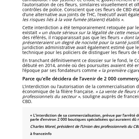
l’autorisation de ces fleurs, similaires visuellement et o
contrôles de police. Conscient que ces fleurs de CBD 
d’une alternative aux joints de THC, l’exécutif avait é
les risques liés à la voie fumée (étaient) établis »
.
Cette interdiction a été temporairement retoquée par le C
existait
« un doute sérieux sur la légalité de cette mesu
des référés, il n’apparaissait pas que les fleurs
« dont l
présenteraient un degré de nocivité pour la santé justif
juridiction administrative avait également estimé que l
technique pour les policiers de distinguer les fleurs de
En tranchant définitivement ce dossier sur le fond, le Co
débuté en 2014, année où des poursuites avaient été e
l’époque par ses fondateurs comme
« la première cigar
Parce qu’elle décidera de l’avenir de 2 000 commerç
L’interdiction ou l’autorisation de la commercialisation
économique de la filière française.
« La vente de fleurs r
professionnels du secteur »
, souligne auprès de france
CBD.
« L’interdiction de sa commercialisation, prévue par l’arrêté
parle d’environ 2 000 boutiques spécialisées qui auraient dû m
Charles Morel, président de l’Union des professionnels du C
à franceinfo