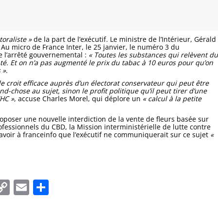
toraliste »
de la part de l’exécutif. Le ministre de l’Intérieur, Gérald
 Au micro de France Inter, le 25 janvier, le numéro 3 du
e l’arrêté gouvernemental
:
« Toutes les substances qui relèvent du
té. Et on n’a pas augmenté le prix du tabac à 10 euros pour qu’on
 »
.
 le croit efficace auprès d’un électorat conservateur qui peut être
nd-chose au sujet, sinon le profit politique qu’il peut tirer d’une
THC »
, accuse Charles Morel, qui déplore un
« calcul à la petite
oposer une nouvelle interdiction de la vente de fleurs basée sur
fessionnels du CBD, la Mission interministérielle de lutte contre
 savoir à franceinfo que l’exécutif ne communiquerait sur ce sujet
«
In
tsApp
essenger
Copy
Email
Partager
Link