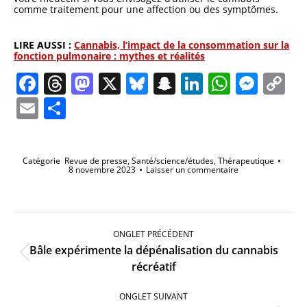
comme traitement pour une affection ou des symptômes.
LIRE AUSSI :
Cannabis, l’impact de la consommation sur la
fonction pulmonaire : mythes et réalités
Facebook
Threads
Mastodon
X
Bluesky
Snapchat
LinkedIn
Whats
Mes
C
Li
Email
Partager
Catégorie
Revue de presse
,
Santé/science/études
,
Thérapeutique
8 novembre 2023
Laisser un commentaire
Navigation
de
ONGLET PRÉCÉDENT
commentaire
Bâle expérimente la dépénalisation du cannabis
Onglet
récréatif
précédent
ONGLET SUIVANT