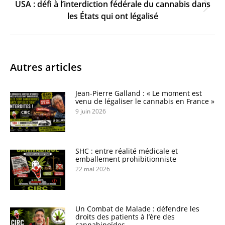
USA : défi à l’interdiction fédérale du cannabis dans
Onglet
les États qui ont légalisé
suivant
Autres articles
Jean-Pierre Galland : « Le moment est
venu de légaliser le cannabis en France »
9 juin 2026
SHC : entre réalité médicale et
emballement prohibitionniste
22 mai 2026
Un Combat de Malade : défendre les
droits des patients à l’ère des
cannabinoïdes