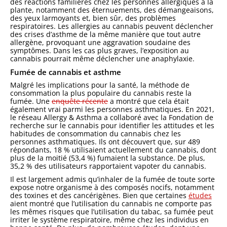
des réactions familières chez les personnes allergiques à la
plante, notamment des éternuements, des démangeaisons,
des yeux larmoyants et, bien sûr, des problèmes
respiratoires. Les allergies au cannabis peuvent déclencher
des crises d’asthme de la même manière que tout autre
allergène, provoquant une aggravation soudaine des
symptômes. Dans les cas plus graves, l’exposition au
cannabis pourrait même déclencher une anaphylaxie.
Fumée de cannabis et asthme
Malgré les implications pour la santé, la méthode de
consommation la plus populaire du cannabis reste la
fumée. Une
enquête récente
a montré que cela était
également vrai parmi les personnes asthmatiques. En 2021,
le réseau Allergy & Asthma a collaboré avec la Fondation de
recherche sur le cannabis pour identifier les attitudes et les
habitudes de consommation du cannabis chez les
personnes asthmatiques. Ils ont découvert que, sur 489
répondants, 18 % utilisaient actuellement du cannabis, dont
plus de la moitié (53,4 %) fumaient la substance. De plus,
35,2 % des utilisateurs rapportaient vapoter du cannabis.
Il est largement admis qu’inhaler de la fumée de toute sorte
expose notre organisme à des composés nocifs, notamment
des toxines et des cancérigènes. Bien que certaines
études
aient montré que l’utilisation du cannabis ne comporte pas
les mêmes risques que l’utilisation du tabac, sa fumée peut
irriter le système respiratoire, même chez les individus en