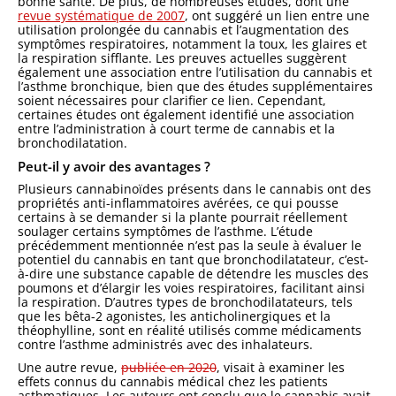
bonne santé. De plus, de nombreuses études, dont une
revue systématique de 2007
, ont suggéré un lien entre une
utilisation prolongée du cannabis et l’augmentation des
symptômes respiratoires, notamment la toux, les glaires et
la respiration sifflante. Les preuves actuelles suggèrent
également une association entre l’utilisation du cannabis et
l’asthme bronchique, bien que des études supplémentaires
soient nécessaires pour clarifier ce lien. Cependant,
certaines études ont également identifié une association
entre l’administration à court terme de cannabis et la
bronchodilatation.
Peut-il y avoir des avantages ?
Plusieurs cannabinoïdes présents dans le cannabis ont des
propriétés anti-inflammatoires avérées, ce qui pousse
certains à se demander si la plante pourrait réellement
soulager certains symptômes de l’asthme. L’étude
précédemment mentionnée n’est pas la seule à évaluer le
potentiel du cannabis en tant que bronchodilatateur, c’est-
à-dire une substance capable de détendre les muscles des
poumons et d’élargir les voies respiratoires, facilitant ainsi
la respiration. D’autres types de bronchodilatateurs, tels
que les bêta-2 agonistes, les anticholinergiques et la
théophylline, sont en réalité utilisés comme médicaments
contre l’asthme administrés avec des inhalateurs.
Une autre revue,
publiée en 2020
, visait à examiner les
effets connus du cannabis médical chez les patients
asthmatiques. Les auteurs ont conclu que le cannabis avait