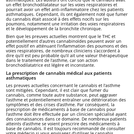
un effet bronchodilatateur sur les voies respiratoires et
pourrait avoir un effet anti-inflammatoire chez les patients
asthmatiques. Cependant, ils ont également noté que fumer
du cannabis était associé à des effets nocifs sur les
poumons, notamment une irritation des voies respiratoires
et le développement de la bronchite chronique.
Bien que les preuves actuelles montrent que le THC et
potentiellement d’autres cannabinoïdes peuvent avoir un
effet positif en atténuant l’inflammation des poumons et des
voies respiratoires, de nombreux cliniciens s’accordent à
dire qu’il est peu probable qu’il ait une valeur thérapeutique
dans le traitement de l’asthme, car son action
bronchodilatatrice est légère et inconstante.
La prescription de cannabis médical aux patients
asthmatiques
Les preuves actuelles concernant le cannabis et l’asthme
sont mitigées. Cependant, il est clair que fumer du
cannabis, comme toute autre substance, peut aggraver
l’asthme et potentiellement entraîner une détérioration des
symptômes et des crises d’asthme. Par conséquent, la
prescription de médicaments à base de cannabis pour
l’asthme doit être effectuée par un clinicien spécialisé ayant
des connaissances dans ce domaine. De nombreux patients
atteints d’asthme se voient prescrire des médicaments à
base de cannabis. Il est toujours recommandé de consulter
votre médecin si vous envisagez d’utiliser le cannabis