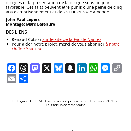
drogues et la présentation de la drogue sous un jour
favorable. Ces faits peuvent être punis d’une peine de cinq
ans d’emprisonnement et de 75 000 euros d’amende
John Paul Lepers
Montage: Mars Lefébure
DES LIENS
Renaud Colson
sur le site de la Fac de Nantes
Pour aider notre projet, merci de vous abonner
à notre
chaîne Youtube
.
Facebook
Threads
Mastodon
X
Bluesky
Snapchat
LinkedIn
Whats
Mes
C
Li
Email
Partager
Catégorie
CIRC Médias
,
Revue de presse
31 décembre 2020
Laisser un commentaire
Navigation
de