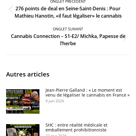
ONGLET PRÉCÉDENT
commentaire
276 points de deal en Seine-Saint-Denis : Pour
Onglet
Mathieu Hanotin, «il faut légaliser» le cannabis
précédent
ONGLET SUIVANT
Cannabis Connection – S1-E2/ Michka, Papesse de
Onglet
l’herbe
suivant
Autres articles
Jean-Pierre Galland : « Le moment est
venu de légaliser le cannabis en France »
9 juin 2026
SHC : entre réalité médicale et
emballement prohibitionniste
22 mai 2026