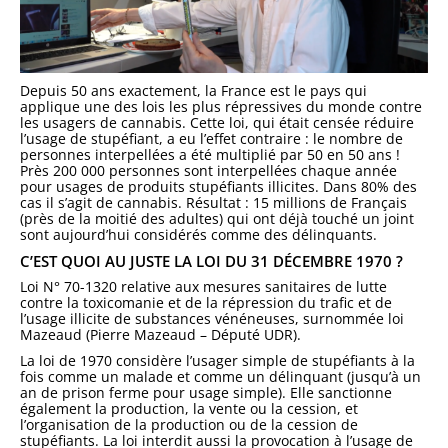
Depuis 50 ans exactement, la France est le pays qui
applique une des lois les plus répressives du monde contre
les usagers de cannabis. Cette loi, qui était censée réduire
l’usage de stupéfiant, a eu l’effet contraire : le nombre de
personnes interpellées a été multiplié par 50 en 50 ans !
Près 200 000 personnes sont interpellées chaque année
pour usages de produits stupéfiants illicites. Dans 80% des
cas il s’agit de cannabis. Résultat : 15 millions de Français
(près de la moitié des adultes) qui ont déjà touché un joint
sont aujourd’hui considérés comme des délinquants.
C’EST QUOI AU JUSTE LA LOI DU 31 DÉCEMBRE 1970 ?
Loi N° 70-1320 relative aux mesures sanitaires de lutte
contre la toxicomanie et de la répression du trafic et de
l’usage illicite de substances vénéneuses, surnommée loi
Mazeaud (Pierre Mazeaud – Député UDR).
La loi de 1970 considère l’usager simple de stupéfiants à la
fois comme un malade et comme un délinquant (jusqu’à un
an de prison ferme pour usage simple). Elle sanctionne
également la production, la vente ou la cession, et
l’organisation de la production ou de la cession de
stupéfiants. La loi interdit aussi la provocation à l’usage de