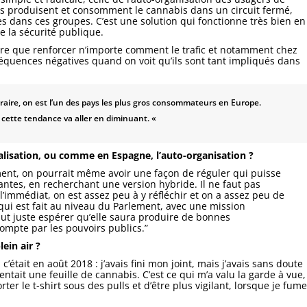
rs produisent et consomment le cannabis dans un circuit fermé,
s dans ces groupes. C’est une solution qui fonctionne très bien en
e la sécurité publique.
aire que renforcer n’importe comment le trafic et notamment chez
séquences négatives quand on voit qu’ils sont tant impliqués dans
ontraire, on est l’un des pays les plus gros consommateurs en Europe.
e cette tendance va aller en diminuant. «
nalisation, ou comme en Espagne, l’auto-organisation ?
ment, on pourrait même avoir une façon de réguler qui puisse
tantes, en recherchant une version hybride. Il ne faut pas
’immédiat, on est assez peu à y réfléchir et on a assez peu de
t qui est fait au niveau du Parlement, avec une mission
faut juste espérer qu’elle saura produire de bonnes
ompte par les pouvoirs publics.”
ein air ?
 c’était en août 2018 : j’avais fini mon joint, mais j’avais sans doute
entait une feuille de cannabis. C’est ce qui m’a valu la garde à vue,
ter le t-shirt sous des pulls et d’être plus vigilant, lorsque je fume