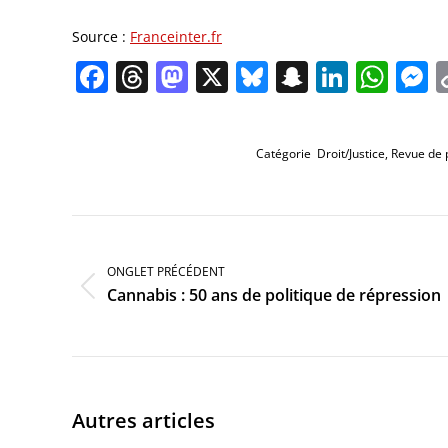
Source :
Franceinter.fr
Facebook
Threads
Mastodon
X
Bluesky
Snapchat
Linked
Wha
M
Catégorie
Droit/Justice
,
Revue de 
Navigation
de
commentaire
ONGLET PRÉCÉDENT
Onglet
Cannabis : 50 ans de politique de répression
précédent
Autres articles