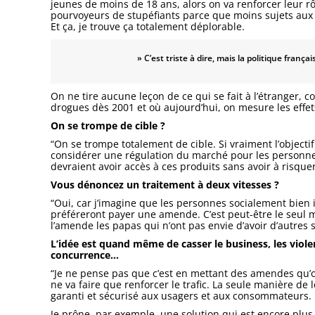
jeunes de moins de 18 ans, alors on va renforcer leur rô
pourvoyeurs de stupéfiants parce que moins sujets aux po
Et ça, je trouve ça totalement déplorable.
» C’est triste à dire, mais la politique franç
On ne tire aucune leçon de ce qui se fait à l’étranger,
drogues dès 2001 et où aujourd’hui, on mesure les effets
On se trompe de cible ?
“On se trompe totalement de cible. Si vraiment l’objectif
considérer une régulation du marché pour les personn
devraient avoir accès à ces produits sans avoir à risquer 
Vous dénoncez un traitement à deux vitesses ?
“Oui, car j’imagine que les personnes socialement bien 
préféreront payer une amende. C’est peut-être le seul m
l’amende les papas qui n’ont pas envie d’avoir d’autres 
L’idée est quand même de casser le business, les violen
concurrence…
“Je ne pense pas que c’est en mettant des amendes qu’o
ne va faire que renforcer le trafic. La seule manière de
garanti et sécurisé aux usagers et aux consommateurs.
Je prône, par exemple, une solution qui est encore plus 