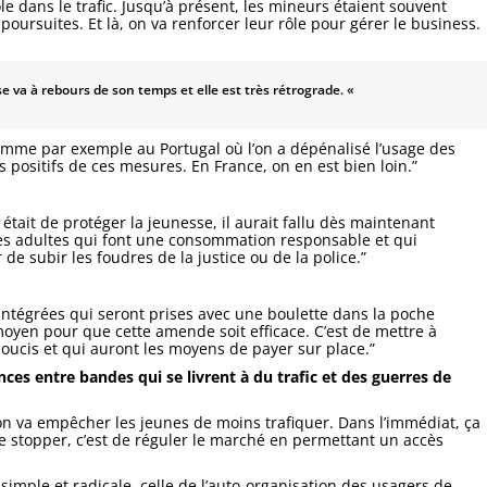
le dans le trafic. Jusqu’à présent, les mineurs étaient souvent
ursuites. Et là, on va renforcer leur rôle pour gérer le business.
aise va à rebours de son temps et elle est très rétrograde. «
 comme par exemple au Portugal où l’on a dépénalisé l’usage des
 positifs de ces mesures. En France, on en est bien loin.”
 était de protéger la jeunesse, il aurait fallu dès maintenant
es adultes qui font une consommation responsable et qui
de subir les foudres de la justice ou de la police.”
intégrées qui seront prises avec une boulette dans la poche
oyen pour que cette amende soit efficace. C’est de mettre à
soucis et qui auront les moyens de payer sur place.”
ces entre bandes qui se livrent à du trafic et des guerres de
n va empêcher les jeunes de moins trafiquer. Dans l’immédiat, ça
 le stopper, c’est de réguler le marché en permettant un accès
simple et radicale, celle de l’auto-organisation des usagers de