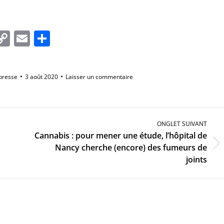
In
tsApp
essenger
Copy
Email
Partager
Link
presse
3 août 2020
Laisser un commentaire
ONGLET SUIVANT
Cannabis : pour mener une étude, l’hôpital de
Onglet
Nancy cherche (encore) des fumeurs de
suivant
joints