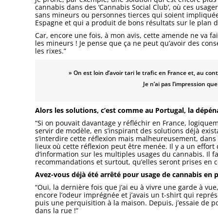
cannabis dans des ‘Cannabis Social Club’, où ces usage
sans mineurs ou personnes tierces qui soient impliquée
Espagne et qui a produit de bons résultats sur le plan d
Car, encore une fois, à mon avis, cette amende ne va f
les mineurs ! Je pense que ça ne peut qu’avoir des con
les rixes.”
» On est loin d’avoir tari le trafic en France et, au c
Je n’ai pas l’impression qu
Alors les solutions, c’est comme au Portugal, la dépé
“Si on pouvait davantage y réfléchir en France, logique
servir de modèle, en s’inspirant des solutions déjà exis
s’interdire cette réflexion mais malheureusement, dans l
lieux où cette réflexion peut être menée. Il y a un effor
d’information sur les multiples usages du cannabis. Il 
recommandations et surtout, qu’elles seront prises en c
Avez-vous déjà été arrêté pour usage de cannabis en pl
“Oui, la dernière fois que j’ai eu à vivre une garde à vue,
encore l’odeur imprégnée et j’avais un t-shirt qui représ
puis une perquisition à la maison. Depuis, j’essaie de por
dans la rue !”