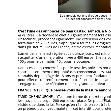
Le cannabis est une drogue douce int
stupéfiant consommé dans l’hex
C’est l’une des annonces de Jean Castex, samedi, à Nic
la rentrée »
, a déclaré le chef du gouvernement lors d’u
l’insécurité, proposant également une extension des c
forfaitaire de 200 euros, s’applique à toutes les drogue
dans plusieurs villes de France, à titre d’expérimentati
L’amende, si elle est réglée sous quinze jours, est mino
s’acquitter d’une majoration fixée à 450 euros. Elle ne c
100g pour le cannabis, 10g pour la cocaïne.
Dans ces villes concernées par le test, les policiers ont
contre le sentiment d’impunité des consommateurs. Ma
cannabis depuis l’âge de 15 ans et président-fondateur 
pour effet qu’un renforcement du trafic et de l’implicati
s’engage dans une réflexion de plus grande ampleur.
FRANCE INTER : Que pensez-vous de la mesure annoncé
FARID GHEHIOUECHE : “C’est une forme de racket organisé
les moyens de payer 200 euros sur place. De plus, l’État,
réside que dans la loi. Parce qu’en réalité, on voit très
on prétend qu’on veut maintenir cet interdit pour proté