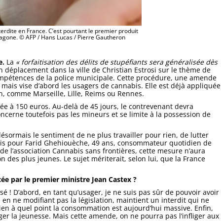
erdite en France. C’est pourtant le premier produit
agone. © AFP / Hans Lucas / Pierre Gautheron
e.
La
« forfaitisation des délits de stupéfiants sera généralisée dès
n déplacement dans la ville de Christian Estrosi sur le thème de
ompétences de la police municipale. Cette procédure, une amende
s mais vise d’abord les usagers de cannabis. Elle est déjà appliquée
on, comme Marseille, Lille, Reims ou Rennes.
rée à 150 euros. Au-delà de 45 jours, le contrevenant devra
oncerne toutefois pas les mineurs et se limite à la possession de
 désormais le sentiment de ne plus travailler pour rien, de lutter
is pour Farid Ghehiouèche, 49 ans, consommateur quotidien de
de l’association Cannabis sans frontières, cette mesure n’aura
on des plus jeunes. Le sujet mériterait, selon lui, que la France
e par le premier ministre Jean Castex ?
 ! D’abord, en tant qu’usager, je ne suis pas sûr de pouvoir avoir
 en ne modifiant pas la législation, maintient un interdit qui ne
 bien à quel point la consommation est aujourd’hui massive. Enfin,
ger la jeunesse. Mais cette amende, on ne pourra pas l’infliger aux