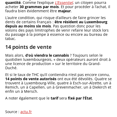
quantité
. Comme l’explique
L’Essentiel
, un citoyen pourra
acheter
30 grammes par mois
. Et pour procéder à l’achat, il
faudra bien évidemment être
majeur
.
L’autre condition, qui risque d’ailleurs de faire grincer les
dents de certains Français :
être résident au Luxembourg
depuis au moins six mois
. Pas question donc pour les
voisins des pays limitrophes de venir refaire leur stock lors
du passage à la pompe à essence ou encore au bureau de
tabac.
14 points de vente
Mais alors,
d’où viendra le cannabis
? Toujours selon le
quotidien luxembourgeois, « deux opérateurs auront droit à
une licence de production » sur le territoire du Grand-
Duché.
Et si le taux de THC qu’il contiendra n’est pas encore connu,
14 points de vente autorisés
ont eux été dévoilés. Quatre se
trouvent à Luxembourg-Ville, quatre à Esch-sur-Alzette, un à
Remich, un à Capellen, un à Grevenmacher, un à Diekirch et
enfin un à Mersch.
A noter également que le
tarif
sera
fixé par l’État
.
Source :
actu.fr