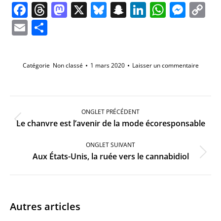
Facebook
Threads
Mastodon
X
Bluesky
Snapchat
LinkedIn
Whats
Mes
C
Li
Email
Partager
Catégorie
Non classé
1 mars 2020
Laisser un commentaire
Navigation
de
ONGLET PRÉCÉDENT
commentaire
Onglet
Le chanvre est l’avenir de la mode écoresponsable
précédent
ONGLET SUIVANT
Onglet
Aux États-Unis, la ruée vers le cannabidiol
suivant
Autres articles