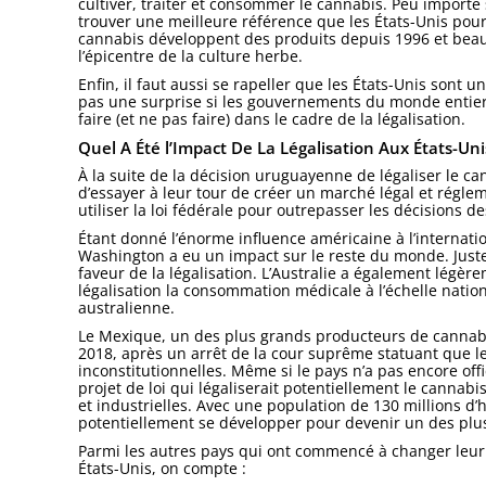
cultiver, traiter et consommer le cannabis. Peu importe 
trouver une meilleure référence que les États-Unis pour l’
cannabis développent des produits depuis 1996 et beau
l’épicentre de la culture herbe.
Enfin, il faut aussi se rapeller que les États-Unis sont 
pas une surprise si les gouvernements du monde entier s
faire (et ne pas faire) dans le cadre de la légalisation.
Quel A Été l’Impact De La Légalisation Aux États-U
À la suite de la décision uruguayenne de légaliser le ca
d’essayer à leur tour de créer un marché légal et régl
utiliser la loi fédérale pour outrepasser les décisions
Étant donné l’énorme influence américaine à l’internation
Washington a eu un impact sur le reste du monde. Just
faveur de la légalisation. L’Australie a également légè
légalisation la consommation médicale à l’échelle nation
australienne.
Le Mexique, un des plus grands producteurs de cannabi
2018, après un arrêt de la cour suprême statuant que l
inconstitutionnelles. Même si le pays n’a pas encore offi
projet de loi qui légaliserait potentiellement le cannab
et industrielles. Avec une population de 130 millions d
potentiellement se développer pour devenir un des pl
Parmi les autres pays qui ont commencé à changer leur a
États-Unis, on compte :