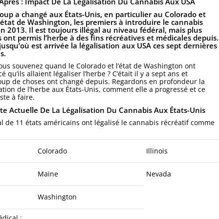
Après : Impact De La Légalisation Du Cannabis Aux USA
up a changé aux États-Unis, en particulier au Colorado et
’état de Washington, les premiers à introduire le cannabis
en 2013. Il est toujours illégal au niveau fédéral, mais plus
s ont permis l’herbe à des fins récréatives et médicales depuis.
 jusqu’où est arrivée la légalisation aux USA ces sept dernières
s.
ous souvenez quand le Colorado et l’état de Washington ont
 qu’ils allaient légaliser l’herbe ? C’était il y a sept ans et
up de choses ont changé depuis. Regardons en profondeur la
sation de l’herbe aux États-Unis, comment elle a progressé et ce
este à faire.
te Actuelle De La Légalisation Du Cannabis Aux États-Unis
al de 11 états américains ont légalisé le cannabis récréatif comme
Colorado
Illinois
Maine
Nevada
Washington
dical :