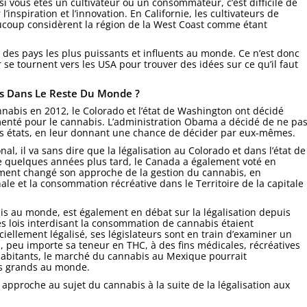
si vous êtes un cultivateur ou un consommateur, c’est difficile de
inspiration et l’innovation. En Californie, les cultivateurs de
coup considèrent la région de la West Coast comme étant
un des pays les plus puissants et influents au monde. Ce n’est donc
e tournent vers les USA pour trouver des idées sur ce qu’il faut
nis Dans Le Reste Du Monde ?
nnabis en 2012, le Colorado et l’état de Washington ont décidé
ementé pour le cannabis. L’administration Obama a décidé de ne pa
 des états, en leur donnant une chance de décider par eux-mêmes.
al, il va sans dire que la légalisation au Colorado et dans l’état de
e quelques années plus tard, le Canada a également voté en
rement changé son approche de la gestion du cannabis, en
ale et la consommation récréative dans le Territoire de la capitale
s au monde, est également en débat sur la légalisation depuis
es lois interdisant la consommation de cannabis étaient
ciellement légalisé, ses législateurs sont en train d’examiner un
is, peu importe sa teneur en THC, à des fins médicales, récréatives
’habitants, le marché du cannabis au Mexique pourrait
us grands au monde.
pproche au sujet du cannabis à la suite de la légalisation aux