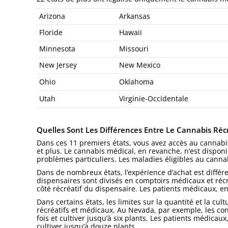
Arizona
Arkansas
Floride
Hawaii
Minnesota
Missouri
New Jersey
New Mexico
Ohio
Oklahoma
Utah
Virginie-Occidentale
Quelles Sont Les Différences Entre Le Cannabis Récr
Dans ces 11 premiers états, vous avez accès au cannabis
et plus. Le cannabis médical, en revanche, n’est disponi
problèmes particuliers. Les maladies éligibles au cannab
Dans de nombreux états, l’expérience d’achat est différ
dispensaires sont divisés en comptoirs médicaux et réc
côté récréatif du dispensaire. Les patients médicaux, 
Dans certains états, les limites sur la quantité et la c
récréatifs et médicaux. Au Nevada, par exemple, les c
fois et cultiver jusqu’à six plants. Les patients médicau
cultiver jusqu’à douze plants.