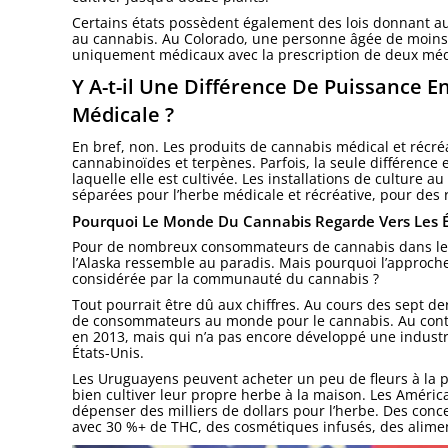
Certains états possèdent également des lois donnant aux
au cannabis. Au Colorado, une personne âgée de moins
uniquement médicaux avec la prescription de deux méd
Y A-t-il Une Différence De Puissance E
Médicale ?
En bref, non. Les produits de cannabis médical et récr
cannabinoïdes et terpènes. Parfois, la seule différence e
laquelle elle est cultivée. Les installations de culture 
séparées pour l’herbe médicale et récréative, pour des 
Pourquoi Le Monde Du Cannabis Regarde Vers Les É
Pour de nombreux consommateurs de cannabis dans le m
l’Alaska ressemble au paradis. Mais pourquoi l’approche
considérée par la communauté du cannabis ?
Tout pourrait être dû aux chiffres. Au cours des sept de
de consommateurs au monde pour le cannabis. Au contrair
en 2013, mais qui n’a pas encore développé une industrie
États-Unis.
Les Uruguayens peuvent acheter un peu de fleurs à la 
bien cultiver leur propre herbe à la maison. Les Améric
dépenser des milliers de dollars pour l’herbe. Des conc
avec 30 %+ de THC, des cosmétiques infusés, des alimen