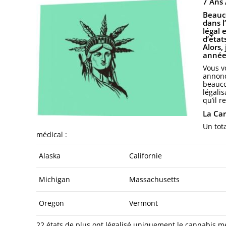
7 Ans 
Beauco
dans l
légal 
d’état
Alors,
année
Vous v
annoncé
beauco
légali
qu’il r
La Car
Un tot
médical :
Alaska
Californie
Michigan
Massachusetts
Oregon
Vermont
22 états de plus ont légalisé uniquement le cannabis mé