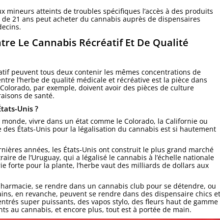
 mineurs atteints de troubles spécifiques l’accès à des produits
 de 21 ans peut acheter du cannabis auprès de dispensaires
ecins.
ntre Le Cannabis Récréatif Et De Qualité
éatif peuvent tous deux contenir les mêmes concentrations de
ntre l’herbe de qualité médicale et récréative est la pièce dans
au Colorado, par exemple, doivent avoir des pièces de culture
raisons de santé.
tats-Unis ?
onde, vivre dans un état comme le Colorado, la Californie ou
 des États-Unis pour la légalisation du cannabis est si hautement
rnières années, les États-Unis ont construit le plus grand marché
e de l’Uruguay, qui a légalisé le cannabis à l’échelle nationale
 forte pour la plante, l’herbe vaut des milliards de dollars aux
pharmacie, se rendre dans un cannabis club pour se détendre, ou
ains, en revanche, peuvent se rendre dans des dispensaire chics e
entrés super puissants, des vapos stylo, des fleurs haut de gamme
ts au cannabis, et encore plus, tout est à portée de main.