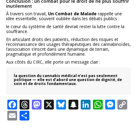
Conclusion : un combat pour le droit de ne plus souffrir
inutilement
À travers son travail,
Un Combat de Malade
rappelle une
idée essentielle, souvent oubliée dans les débats publics :
le cœur du système de santé devrait rester la lutte contre la
souffrance.
En articulant droits des patients, réduction des risques et
reconnaissance des usages thérapeutiques des cannabinoïdes,
l’association s’inscrit dans une dynamique de terrain,
pragmatique et profondément humaine.
Aux côtés du CIRC, elle porte un message clair :
la question du cannabis médical n’est pas seulement
politique — elle est d’abord une question de dignité, de
soin et de droits fondamentaux.
Facebook
Threads
Mastodon
X
Bluesky
Snapchat
LinkedIn
Whats
Mes
C
Li
Email
Partager