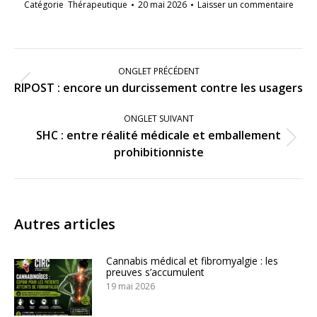
Catégorie
Thérapeutique
20 mai 2026
Laisser un commentaire
Navigation
de
ONGLET PRÉCÉDENT
commentaire
Onglet
RIPOST : encore un durcissement contre les usagers
précédent
ONGLET SUIVANT
SHC : entre réalité médicale et emballement
Onglet
prohibitionniste
suivant
Autres articles
Cannabis médical et fibromyalgie : les
preuves s’accumulent
19 mai 2026